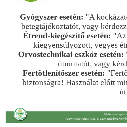
Gyógyszer esetén:
"A kockázato
betegtájékoztatót, vagy kérdez
Étrend-kiegészítő esetén:
"Az 
kiegyensúlyozott, vegyes ét
Orvostechnikai eszköz esetén:
útmutatót, vagy kér
Fertőtlenítőszer esetén:
"Fertő
biztonságra! Használat előtt mi
út
Adatkezelési tájékoz
"Arany Kígyó Patika" Cím: H-2800 Tatabánya-Kertváro