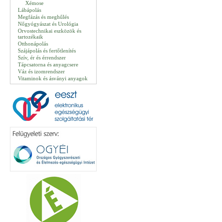
Xémose
Lábápolás
Megfázás és meghűlés
Nőgyógyászat és Urológia
Orvostechnikai eszközök és
tartozékaik
Otthonápolás
Szájápolás és fertőtlenítés
Szív, ér és érrendszer
Tápcsatorna és anyagcsere
Váz és izomrendszer
Vitaminok és ásványi anyagok