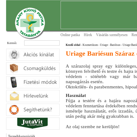
Online patika
Hírek
Vásárlás személyesen
Ren
Keresõ:
Kezdõ oldal
- Kozmetikum - Uriage
- Bariésun
- Uriage Bari
Uriage Bariésun Száraz 
A szárazolaj spray egy különleges,
könnyen felvihető és testre és hajra 
védelem - sötétebb vagy már ba
napsugárzás esetén.
Oktokrilén- és parabenmentes, hipoal
Használat
Fújja a testére és a hajára napozá
védelem fenntartása érdekében rends
ismételje használatát, erős izzadás,
után pedig akár még gyakrabban is.
Az olaj szembe ne kerüljön!
Termékkategóriák