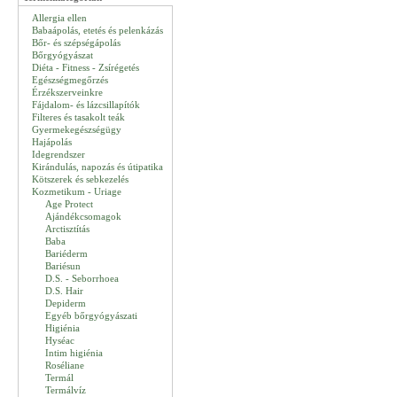
Allergia ellen
Babaápolás, etetés és pelenkázás
Bőr- és szépségápolás
Bőrgyógyászat
Diéta - Fitness - Zsírégetés
Egészségmegőrzés
Érzékszerveinkre
Fájdalom- és lázcsillapítók
Filteres és tasakolt teák
Gyermekegészségügy
Hajápolás
Idegrendszer
Kirándulás, napozás és útipatika
Kötszerek és sebkezelés
Kozmetikum - Uriage
Age Protect
Ajándékcsomagok
Arctisztítás
Baba
Bariéderm
Bariésun
D.S. - Seborrhoea
D.S. Hair
Depiderm
Egyéb bőrgyógyászati
Higiénia
Hyséac
Intim higiénia
Roséliane
Termál
Termálvíz