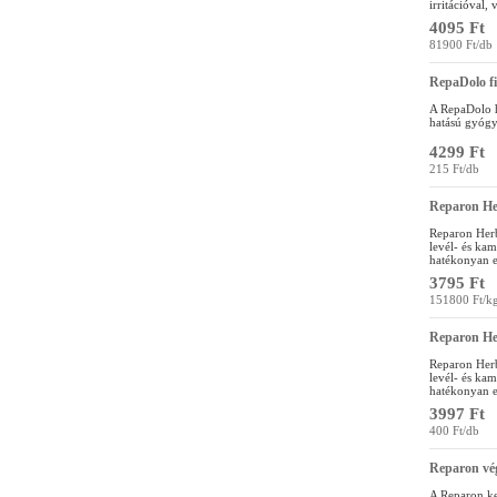
irritációval,
4095 Ft
81900 Ft/db
RepaDolo fi
A RepaDolo ha
hatású gyógy
4299 Ft
215 Ft/db
Reparon He
Reparon Herb
levél- és kam
hatékonyan e
3795 Ft
151800 Ft/k
Reparon He
Reparon Herb
levél- és kam
hatékonyan e
3997 Ft
400 Ft/db
Reparon vé
A Reparon ke