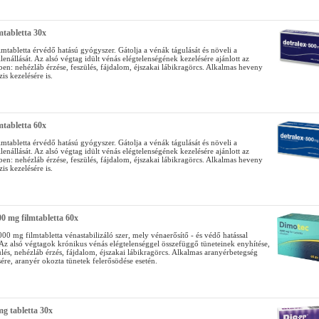
mtabletta 30x
lmtabletta érvédő hatású gyógyszer. Gátolja a vénák tágulását és növeli a
llenállását. Az alsó végtag idült vénás elégtelenségének kezelésére ajánlott az
ben: nehézláb érzése, feszülés, fájdalom, éjszakai lábikragörcs. Alkalmas heveny
is kezelésére is.
mtabletta 60x
lmtabletta érvédő hatású gyógyszer. Gátolja a vénák tágulását és növeli a
llenállását. Az alsó végtag idült vénás elégtelenségének kezelésére ajánlott az
ben: nehézláb érzése, feszülés, fájdalom, éjszakai lábikragörcs. Alkalmas heveny
is kezelésére is.
0 mg filmtabletta 60x
0 mg filmtabletta vénastabilizáló szer, mely vénaerősítő - és védő hatással
 Az alsó végtagok krónikus vénás elégtelenséggel összefüggő tüneteinek enyhítése,
ülés, nehézláb érzés, fájdalom, éjszakai lábikragörcs. Alkalmas aranyérbetegség
sére, aranyér okozta tünetek felerősödése esetén.
g tabletta 30x