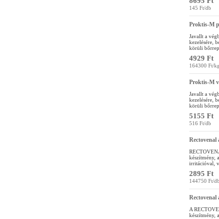
8695 Ft
145 Ft/db
Proktis-M p
Javallt a vég
kezelésére, b
körüli bőrre
4929 Ft
164300 Ft/k
Proktis-M 
Javallt a vég
kezelésére, b
körüli bőrre
5155 Ft
516 Ft/db
Rectovenal 
RECTOVENAL
készítmény, a
irritációval,
2895 Ft
144750 Ft/d
Rectovenal 
A RECTOVENA
készítmény, a