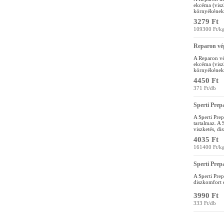
ekcéma (visz
környékének 
3279 Ft
109300 Ft/k
Reparon vé
A Reparon vé
ekcéma (visz
környékének 
4450 Ft
371 Ft/db
Sperti Prep
A Sperti Pre
tartalmaz. A 
viszketés, di
4035 Ft
161400 Ft/k
Sperti Prep
A Sperti Prep
diszkomfort é
3990 Ft
333 Ft/db