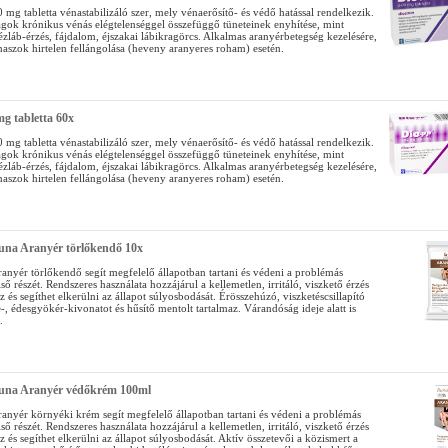
mg tabletta vénastabilizáló szer, mely vénaerősítő- és védő hatással rendelkezik.
agok krónikus vénás elégtelenséggel összefüggő tüneteinek enyhítése, mint
ézláb-érzés, fájdalom, éjszakai lábikragörcs. Alkalmas aranyérbetegség kezelésére,
naszok hirtelen fellángolása (heveny aranyeres roham) esetén.
g tabletta 60x
mg tabletta vénastabilizáló szer, mely vénaerősítő- és védő hatással rendelkezik.
agok krónikus vénás elégtelenséggel összefüggő tüneteinek enyhítése, mint
ézláb-érzés, fájdalom, éjszakai lábikragörcs. Alkalmas aranyérbetegség kezelésére,
naszok hirtelen fellángolása (heveny aranyeres roham) esetén.
una Aranyér törlőkendő 10x
ranyér törlőkendő segít megfelelő állapotban tartani és védeni a problémás
ülső részét. Rendszeres használata hozzájárul a kellemetlen, irritáló, viszkető érzés
 és segíthet elkerülni az állapot súlyosbodását. Érösszehúzó, viszketéscsillapító
, édesgyökér-kivonatot és hűsítő mentolt tartalmaz. Várandóság ideje alatt is
.
Luna Aranyér védőkrém 100ml
ranyér környéki krém segít megfelelő állapotban tartani és védeni a problémás
ülső részét. Rendszeres használata hozzájárul a kellemetlen, irritáló, viszkető érzés
 és segíthet elkerülni az állapot súlyosbodását. Aktív összetevői a közismert a