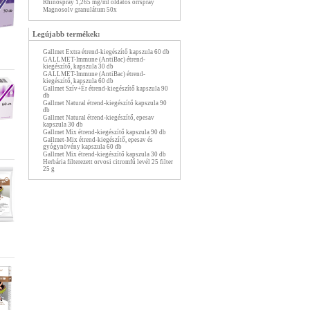
Rhinospray 1,265 mg/ml oldatos orrspray
Magnosolv granulátum 50x
Legújabb termékek:
Gallmet Extra étrend-kiegészítő kapszula 60 db
GALLMET-Immune (AntiBac) étrend-
kiegészítő, kapszula 30 db
GALLMET-Immune (AntiBac) étrend-
kiegészítő, kapszula 60 db
Gallmet Szív+Ér étrend-kiegészítő kapszula 90
db
Gallmet Natural étrend-kiegészítő kapszula 90
db
Gallmet Natural étrend-kiegészítő, epesav
kapszula 30 db
Gallmet Mix étrend-kiegészítő kapszula 90 db
Gallmet-Mix étrend-kiegészítő, epesav és
gyógynövény kapszula 60 db
Gallmet Mix étrend-kiegészítő kapszula 30 db
Herbária filterezett orvosi citromfű levél 25 filter
25 g