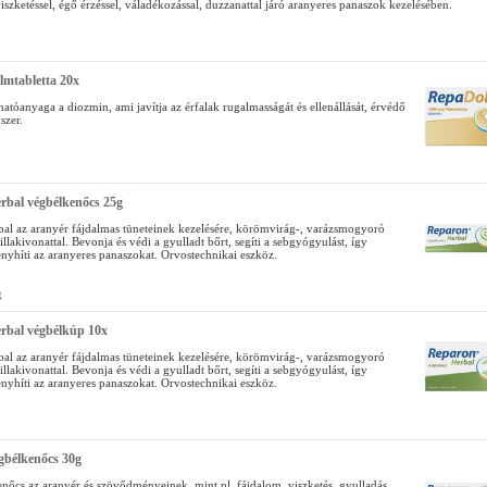
 viszketéssel, égő érzéssel, váladékozással, duzzanattal járó aranyeres panaszok kezelésében.
lmtabletta 20x
tóanyaga a diozmin, ami javítja az érfalak rugalmasságát és ellenállását, érvédő
szer.
rbal végbélkenőcs 25g
al az aranyér fájdalmas tüneteinek kezelésére, körömvirág-, varázsmogyoró
illakivonattal. Bevonja és védi a gyulladt bőrt, segíti a sebgyógyulást, így
nyhíti az aranyeres panaszokat. Orvostechnikai eszköz.
g
rbal végbélkúp 10x
al az aranyér fájdalmas tüneteinek kezelésére, körömvirág-, varázsmogyoró
illakivonattal. Bevonja és védi a gyulladt bőrt, segíti a sebgyógyulást, így
nyhíti az aranyeres panaszokat. Orvostechnikai eszköz.
gbélkenőcs 30g
nőcs az aranyér és szövődményeinek, mint pl. fájdalom, viszketés, gyulladás,