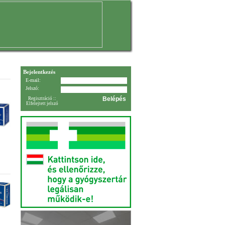
Bejelentkezés
E-mail:
Jelszó:
Regisztráció
::
Elfelejtett jelszó