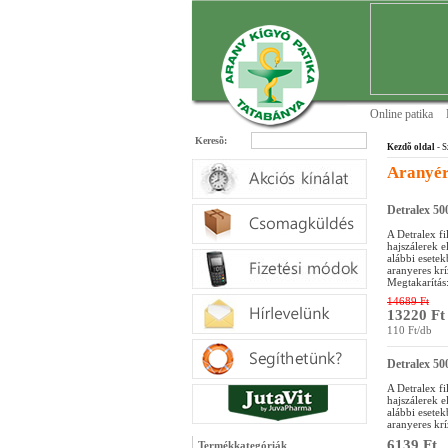
Online patika
Keresõ:
Kezdõ oldal
- S
Aranyér
Detralex 50
A Detralex fi
hajszálerek e
alábbi esetek
aranyeres kríz
Megtakarítás
14689 Ft
13220 Ft
110 Ft/db
Detralex 50
A Detralex fi
hajszálerek e
alábbi esetek
aranyeres kríz
6139 Ft
Termékkategóriák