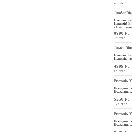
40 Ft/ml
JutaVit Dio
Diozmint, hes
kiegészítő ké
vérkeringéséé
8990 Ft
75 Ft/db
Jutavit Dio
Diozmint, hes
kiegészítő, a
4999 Ft
83 Ft/db
Priessnitz V
Hozzájárul az
Hozzájárul az
5250 Ft
175 Ft/db
Priessnitz V
Hozzájárul az
Hozzájárul az