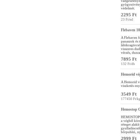
vadgesztenye 
gyógynövény 
védelmét.
2295 Ft
23 Ft/ml
Flebaven 10
A Flebaven fe
panaszok és t
lábikragörcsö
visszeres du
vérzés, duzza
7895 Ft
132 Ft/db
Hemorid vé
A Hemorid vé
viszketés eny
3549 Ft
177450 Ft/k
Hemostop 
HEMOSTOP® G
a végbél körn
réteget alakí
gyulladáscsö
bőrpuhító, ny
2999 Ft