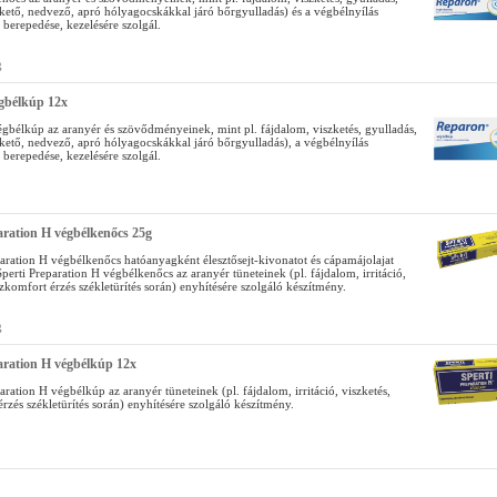
kető, nedvező, apró hólyagocskákkal járó bőrgyulladás) és a végbélnyílás
berepedése, kezelésére szolgál.
g
gbélkúp 12x
gbélkúp az aranyér és szövődményeinek, mint pl. fájdalom, viszketés, gyulladás,
kető, nedvező, apró hólyagocskákkal járó bőrgyulladás), a végbélnyílás
berepedése, kezelésére szolgál.
aration H végbélkenőcs 25g
paration H végbélkenőcs hatóanyagként élesztősejt-kivonatot és cápamájolajat
Sperti Preparation H végbélkenőcs az aranyér tüneteinek (pl. fájdalom, irritáció,
szkomfort érzés székletürítés során) enyhítésére szolgáló készítmény.
g
aration H végbélkúp 12x
aration H végbélkúp az aranyér tüneteinek (pl. fájdalom, irritáció, viszketés,
rzés székletürítés során) enyhítésére szolgáló készítmény.