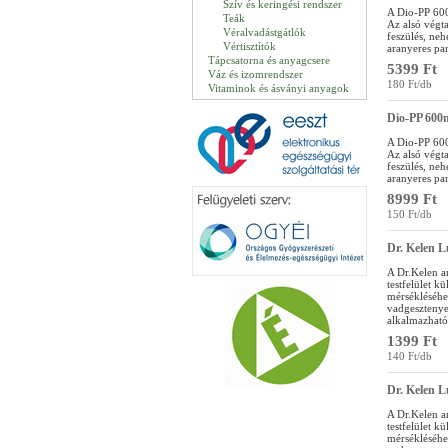
Szív és keringési rendszer
A Dio-PP 600 
Teák
Az alsó végt
Véralvadástgátlók
feszülés, neh
Vértisztítók
aranyeres pa
Tápcsatorna és anyagcsere
5399 Ft
Váz és izomrendszer
180 Ft/db
Vitaminok és ásványi anyagok
Dio-PP 600m
A Dio-PP 600 
Az alsó végt
feszülés, neh
aranyeres pa
8999 Ft
150 Ft/db
Dr. Kelen L
A Dr.Kelen a
testfelület k
mérsékléséhez
vadgesztenye-
alkalmazható
1399 Ft
140 Ft/db
Dr. Kelen 
A Dr.Kelen a
testfelület k
mérsékléséhez