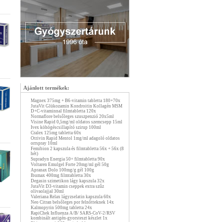
Ajánlott termékek:
Magnex 375mg + B6-vitamin tabletta 180+70x
JutaVit Glükozamin Kondroitin Kollagén MSM
D+C-vitaminnal filmtabletta 120x
Normaflore belsőleges szuszpenzió 20x5ml
Visine Rapid 0,5mg/ml oldatos szemcsepp 15ml
Ivex köhögéscsillapító szirup 100ml
Cralex 125mg tabletta 60x
Otrivin Rapid Mentol 1mg/ml adagoló oldatos
orrspray 10ml
Femibion 2 kapszula és filmtabletta 56x + 56x (8
hét)
Supradyn Energia 50+ filmtabletta 90x
Voltaren Emulgel Forte 20mg/ml gél 50g
Apranax Dolo 100mg/g gél 100g
Ibumax 400mg filmtabletta 30x
Degasin szimetikon lágy kapszula 32x
JutaVit D3-vitamin cseppek extra szűz
olivaolajjal 30ml
Valeriana Relax lágyzselatin kapszula 60x
Neo Citran belsőleges por felnőtteknek 14x
Kalmopyrin 500mg tabletta 24x
RapiChek Influenza A/B/ SARS-CoV-2/RSV
kombinált antigén-gyorsteszt készlet 1x