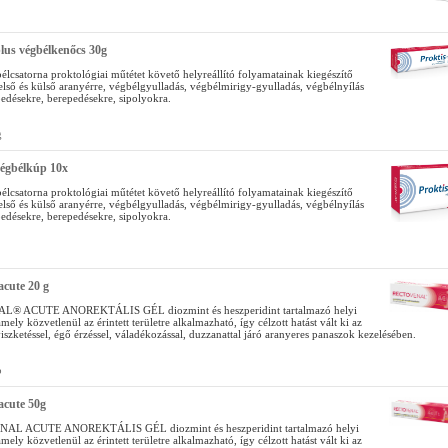
lus végbélkenőcs 30g
bélcsatorna proktológiai műtétet követő helyreállító folyamatainak kiegészítő
első és külső aranyérre, végbélgyulladás, végbélmirigy-gyulladás, végbélnyílás
pedésekre, berepedésekre, sipolyokra.
g
végbélkúp 10x
bélcsatorna proktológiai műtétet követő helyreállító folyamatainak kiegészítő
első és külső aranyérre, végbélgyulladás, végbélmirigy-gyulladás, végbélnyílás
pedésekre, berepedésekre, sipolyokra.
acute 20 g
® ACUTE ANOREKTÁLIS GÉL diozmint és heszperidint tartalmazó helyi
mely közvetlenül az érintett területre alkalmazható, így célzott hatást vált ki az
 viszketéssel, égő érzéssel, váladékozással, duzzanattal járó aranyeres panaszok kezelésében.
b
acute 50g
L ACUTE ANOREKTÁLIS GÉL diozmint és heszperidint tartalmazó helyi
mely közvetlenül az érintett területre alkalmazható, így célzott hatást vált ki az