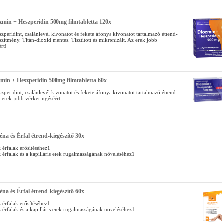
zmin + Heszperidin 500mg filmtabletta 120x
zperidint, csalánlevél kivonatot és fekete áfonya kivonatot tartalmazó étrend-
szítmény. Titán-dioxid mentes. Tisztított és mikronizált. Az erek jobb
rt!
zmin + Heszperidin 500mg filmtabletta 60x
zperidint, csalánlevél kivonatot és fekete áfonya kivonatot tartalmazó étrend-
z erek jobb vérkeringéséért.
éna és Érfal étrend-kiegészítő 30x
 érfalak erősítéséhez1
 érfalak és a kapilláris erek rugalmasságának növeléséhez1
éna és Érfal étrend-kiegészítő 60x
 érfalak erősítéséhez1
 érfalak és a kapilláris erek rugalmasságának növeléséhez1