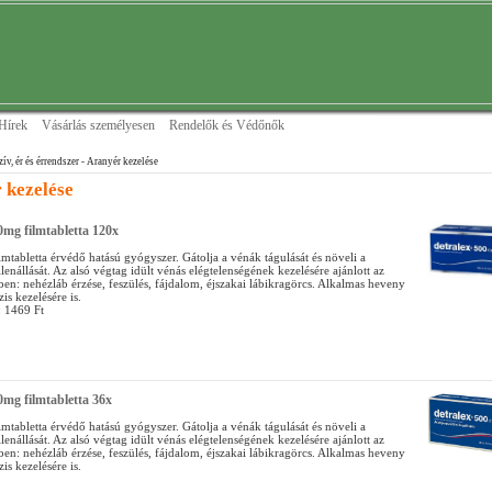
Hírek
Vásárlás személyesen
Rendelők és Védőnők
zív, ér és érrendszer
- Aranyér kezelése
 kezelése
0mg filmtabletta 120x
lmtabletta érvédő hatású gyógyszer. Gátolja a vénák tágulását és növeli a
llenállását. Az alsó végtag idült vénás elégtelenségének kezelésére ajánlott az
ben: nehézláb érzése, feszülés, fájdalom, éjszakai lábikragörcs. Alkalmas heveny
is kezelésére is.
: 1469 Ft
0mg filmtabletta 36x
lmtabletta érvédő hatású gyógyszer. Gátolja a vénák tágulását és növeli a
llenállását. Az alsó végtag idült vénás elégtelenségének kezelésére ajánlott az
ben: nehézláb érzése, feszülés, fájdalom, éjszakai lábikragörcs. Alkalmas heveny
is kezelésére is.