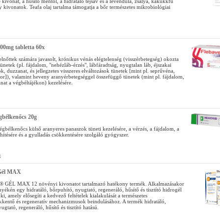
kivonat, a hűsítő mentol, a hidratáló tejsav és a levendula, zsálya, kakukkfű
kivonatok. Teafa olaj tartalma támogatja a bőr természetes mikrobiológiai
00mg tabletta 60x
lnőttek számára javasolt, krónikus vénás elégtelenség (visszérbetegség) okozta
ünetek (pl. fájdalom, "nehézláb-érzés", lábfáradtság, nyugtalan láb, éjszakai
k, duzzanat, és jellegzetes visszeres elváltozások tünetek [mint pl. seprűvéna,
dor]), valamint heveny aranyérbetegséggel összefüggő tünetek (mint pl. fájdalom,
nat a végbéltájékon) kezelésére.
gbélkenőcs 20g
gbélkenőcs külső aranyeres panaszok tüneti kezelésére, a vérzés, a fájdalom, a
hítésére és a gyulladás csökkentésére szolgáló gyógyszer.
g
Gél MAX
ÉL MAX 12 növényi kivonatot tartalmazó hatékony termék. Alkalmazásakor
yékén egy hidratáló, bőrpuhító, nyugtató, regeneráló, hűsítő és tisztító hidrogél
t ki, amely elősegíti a kedvező feltételek kialakulását a természetes
kkentő és regeneratív mechanizmusok beindulásához. A termék hidratáló,
ugtató, regeneráló, hűsítő és tisztító hatású.