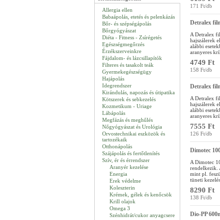
171 Ft/db
Allergia ellen
Babaápolás, etetés és pelenkázás
Detralex fil
Bőr- és szépségápolás
Bőrgyógyászat
A Detralex fi
Diéta - Fitness - Zsírégetés
hajszálerek e
Egészségmegőrzés
alábbi esetek
Érzékszerveinkre
aranyeres kríz
Fájdalom- és lázcsillapítók
4749 Ft
Filteres és tasakolt teák
158 Ft/db
Gyermekegészségügy
Hajápolás
Idegrendszer
Detralex fil
Kirándulás, napozás és útipatika
A Detralex fi
Kötszerek és sebkezelés
hajszálerek e
Kozmetikum - Uriage
alábbi esetek
Lábápolás
aranyeres kríz
Megfázás és meghűlés
7555 Ft
Nőgyógyászat és Urológia
Orvostechnikai eszközök és
126 Ft/db
tartozékaik
Otthonápolás
Dimotec 100
Szájápolás és fertőtlenítés
Szív, ér és érrendszer
A Dimotec 100
Aranyér kezelése
rendelkezik.
Energia
mint pl. fesz
tüneti kezelé
Erek védelme
Koleszterin
8290 Ft
Krémek, gélek és kenőcsök
138 Ft/db
Krill olajok
Omega 3
Dio-PP 600m
Szénhidrát/cukor anyagcsere