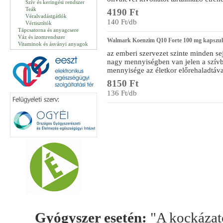
Szív és keringési rendszer
Teák
4190 Ft
Véralvadástgátlók
140 Ft/db
Vértisztítók
Tápcsatorna és anyagcsere
Váz és izomrendszer
Walmark Koenzim Q10 Forte 100 mg kapszul
Vitaminok és ásványi anyagok
az emberi szervezet szinte minden se
nagy mennyiségben van jelen a szívb
mennyisége az életkor előrehaladtáv
8150 Ft
136 Ft/db
Gyógyszer esetén:
"A kockázato