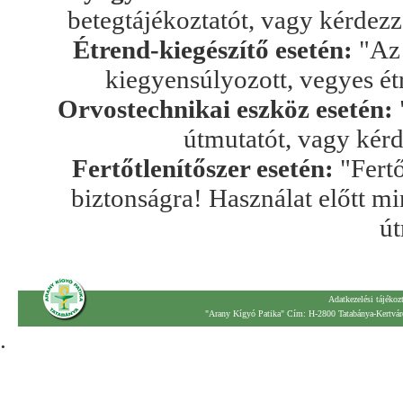
betegtájékoztatót, vagy kérdez
Étrend-kiegészítő esetén:
"Az 
kiegyensúlyozott, vegyes ét
Orvostechnikai eszköz esetén:
útmutatót, vagy kér
Fertőtlenítőszer esetén:
"Fertő
biztonságra! Használat előtt mi
út
Adatkezelési tájékoz
"Arany Kígyó Patika" Cím: H-2800 Tatabánya-Kertváro
.