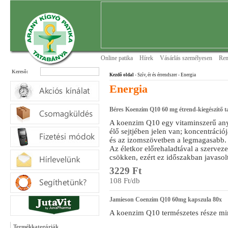
Online patika
Hírek
Vásárlás személyesen
Ren
Keresõ:
Kezdõ oldal
- Szív, ér és érrendszer
- Energia
Energia
Béres Koenzim Q10 60 mg étrend-kiegészítő t
A koenzim Q10 egy vitaminszerű any
élő sejtjében jelen van; koncentráció
és az izomszövetben a legmagasabb.
Az életkor előrehaladtával a szervez
csökken, ezért ez időszakban javasolt
3229 Ft
108 Ft/db
Jamieson Coenzim Q10 60mg kapszula 80x
A koenzim Q10 természetes része min
Termékkategóriák