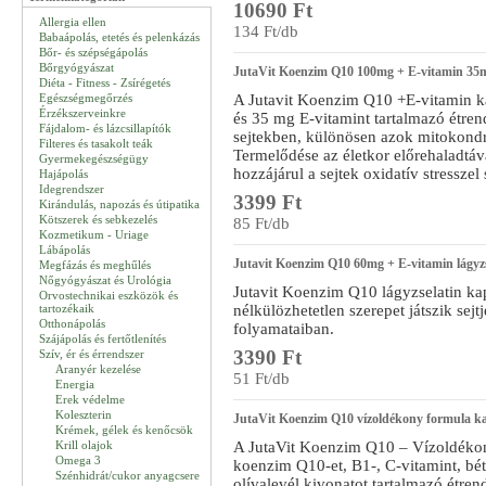
10690 Ft
Allergia ellen
134 Ft/db
Babaápolás, etetés és pelenkázás
Bőr- és szépségápolás
Bőrgyógyászat
JutaVit Koenzim Q10 100mg + E-vitamin 35mg
Diéta - Fitness - Zsírégetés
Egészségmegőrzés
A Jutavit Koenzim Q10 +E-vitamin 
Érzékszerveinkre
és 35 mg E-vitamint tartalmazó étren
Fájdalom- és lázcsillapítók
sejtekben, különösen azok mitokondr
Filteres és tasakolt teák
Termelődése az életkor előrehaladtá
Gyermekegészségügy
hozzájárul a sejtek oxidatív stressz
Hajápolás
Idegrendszer
3399 Ft
Kirándulás, napozás és útipatika
Kötszerek és sebkezelés
85 Ft/db
Kozmetikum - Uriage
Lábápolás
Jutavit Koenzim Q10 60mg + E-vitamin lágyzs
Megfázás és meghűlés
Nőgyógyászat és Urológia
Jutavit Koenzim Q10 lágyzselatin k
Orvostechnikai eszközök és
tartozékaik
nélkülözhetetlen szerepet játszik sejt
Otthonápolás
folyamataiban.
Szájápolás és fertőtlenítés
3390 Ft
Szív, ér és érrendszer
Aranyér kezelése
51 Ft/db
Energia
Erek védelme
Koleszterin
JutaVit Koenzim Q10 vízoldékony formula k
Krémek, gélek és kenőcsök
Krill olajok
A JutaVit Koenzim Q10 – Vízoldéko
Omega 3
koenzim Q10-et, B1-, C-vitamint, béta
Szénhidrát/cukor anyagcsere
olívalevél kivonatot tartalmazó étren