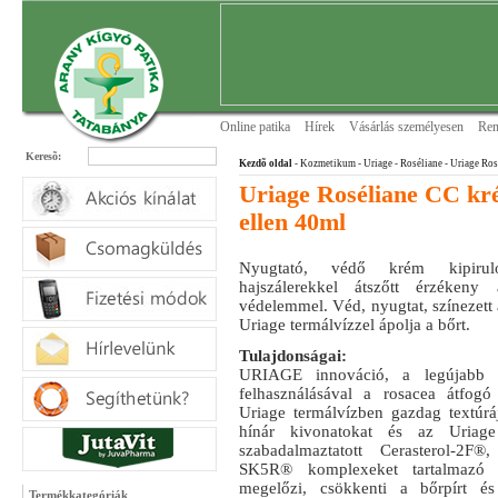
Online patika
Hírek
Vásárlás személyesen
Ren
Keresõ:
Kezdõ oldal
- Kozmetikum - Uriage
- Roséliane
- Uriage Ros
Uriage Roséliane CC kr
ellen 40ml
Nyugtató, védő krém kipirul
hajszálerekkel átszőtt érzéken
védelemmel. Véd, nyugtat, színezett á
Uriage termálvízzel ápolja a bőrt.
Tulajdonságai:
URIAGE innováció, a legújabb k
felhasználásával a rosacea átfogó
Uriage termálvízben gazdag textúrá
hínár kivonatokat és az Uriage
szabadalmaztatott Cerasterol-2
SK5R® komplexeket tartalmazó e
megelőzi, csökkenti a bőrpírt é
Termékkategóriák