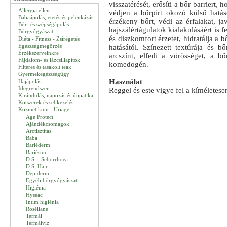
visszatérését, erősíti a bőr barriert
Allergia ellen
védjen a bőrpírt okozó külső hatá
Babaápolás, etetés és pelenkázás
érzékeny bőrt, védi az érfalakat, ja
Bőr- és szépségápolás
hajszálértágulatok kialakulásáért is f
Bőrgyógyászat
és diszkomfort érzetet, hidratálja a
Diéta - Fitness - Zsírégetés
Egészségmegőrzés
hatásától. Színezett textúrája és b
Érzékszerveinkre
arcszínt, elfedi a vörösséget, a b
Fájdalom- és lázcsillapítók
komedogén.
Filteres és tasakolt teák
Gyermekegészségügy
Használat
Hajápolás
Idegrendszer
Reggel és este vigye fel a kímélete­sen
Kirándulás, napozás és útipatika
Kötszerek és sebkezelés
Kozmetikum - Uriage
Age Protect
Ajándékcsomagok
Arctisztítás
Baba
Bariéderm
Bariésun
D.S. - Seborrhoea
D.S. Hair
Depiderm
Egyéb bőrgyógyászati
Higiénia
Hyséac
Intim higiénia
Roséliane
Termál
Termálvíz