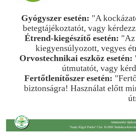
Gyógyszer esetén:
"A kockázato
betegtájékoztatót, vagy kérdez
Étrend-kiegészítő esetén:
"Az 
kiegyensúlyozott, vegyes ét
Orvostechnikai eszköz esetén:
útmutatót, vagy kér
Fertőtlenítőszer esetén:
"Fertő
biztonságra! Használat előtt mi
út
Adatkezelési tájékoz
"Arany Kígyó Patika" Cím: H-2800 Tatabánya-Kertváro