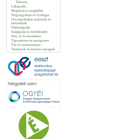
Xémose
Lábápolás
Megfázás és meghűlés
Nőgyógyászat és Urológia
Orvostechnikai eszközök és
tartozékaik
Otthonápolás
Szájápolás és fertőtlenítés
Szív, ér és érrendszer
Tápcsatorna és anyagcsere
Váz és izomrendszer
Vitaminok és ásványi anyagok