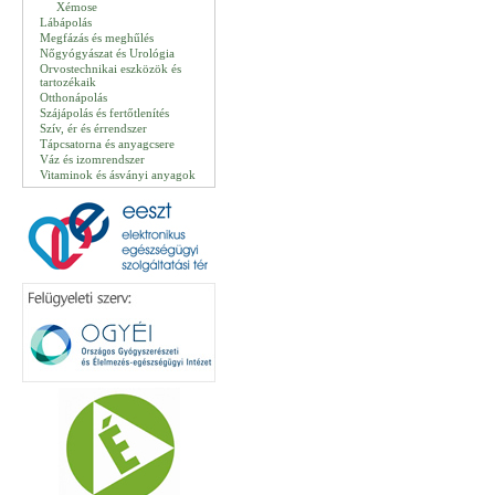
Xémose
Lábápolás
Megfázás és meghűlés
Nőgyógyászat és Urológia
Orvostechnikai eszközök és
tartozékaik
Otthonápolás
Szájápolás és fertőtlenítés
Szív, ér és érrendszer
Tápcsatorna és anyagcsere
Váz és izomrendszer
Vitaminok és ásványi anyagok