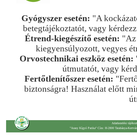
Gyógyszer esetén:
"A kockázato
betegtájékoztatót, vagy kérdez
Étrend-kiegészítő esetén:
"Az 
kiegyensúlyozott, vegyes ét
Orvostechnikai eszköz esetén:
útmutatót, vagy kér
Fertőtlenítőszer esetén:
"Fertő
biztonságra! Használat előtt mi
út
Adatkezelési tájékoz
"Arany Kígyó Patika" Cím: H-2800 Tatabánya-Kertváro