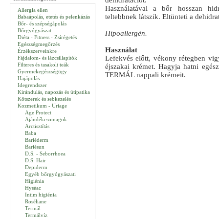
dehidratációt.
Használatával a bőr hosszan hidra
Allergia ellen
teltebbnek látszik. Eltünteti a dehidr
Babaápolás, etetés és pelenkázás
Bőr- és szépségápolás
Bőrgyógyászat
Hipoallergén.
Diéta - Fitness - Zsírégetés
Egészségmegőrzés
Használat
Érzékszerveinkre
Lefekvés előtt, vékony rétegben vigy
Fájdalom- és lázcsillapítók
Filteres és tasakolt teák
éjszakai krémet. Hagyja hatni egész 
Gyermekegészségügy
TERMÁL nappali krémeit.
Hajápolás
Idegrendszer
Kirándulás, napozás és útipatika
Kötszerek és sebkezelés
Kozmetikum - Uriage
Age Protect
Ajándékcsomagok
Arctisztítás
Baba
Bariéderm
Bariésun
D.S. - Seborrhoea
D.S. Hair
Depiderm
Egyéb bőrgyógyászati
Higiénia
Hyséac
Intim higiénia
Roséliane
Termál
Termálvíz