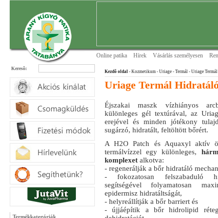
Online patika
Hírek
Vásárlás személyesen
Ren
Keresõ:
Kezdõ oldal
- Kozmetikum - Uriage
- Termál
- Uriage Termál
Uriage Termál Hidratáló
Éjszakai maszk vízhiányos arcb
különleges gél textúrával, az Uriag
erejével és minden jótékony tulajd
sugárzó, hidratált, feltöltött bőrért.
A H2O Patch és Aquaxyl aktív ö
termálvízzel egy különleges,
hárm
komplexet
alkotva:
- regenerálják a bőr hidratáló mecha
- fokozatosan felszabaduló hi
segítségével folyamatosan ma
epidermisz hidratáltságát,
- helyreállítják a bőr barriert és
- újjáépítik a bőr hidrolipid réte
Termékkategóriák