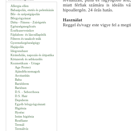
revitalizált, puha és ragyogóbb lesz
miatt férfiak számára is ideális 
Allergia ellen
hipoallergén. 24 órás hatás.
Babaápolás, etetés és pelenkázás
Bőr- és szépségápolás
Bőrgyógyászat
Használat
Diéta - Fitness - Zsírégetés
Reggel és/vagy este vigye fel a megti
Egészségmegőrzés
Érzékszerveinkre
Fájdalom- és lázcsillapítók
Filteres és tasakolt teák
Gyermekegészségügy
Hajápolás
Idegrendszer
Kirándulás, napozás és útipatika
Kötszerek és sebkezelés
Kozmetikum - Uriage
Age Protect
Ajándékcsomagok
Arctisztítás
Baba
Bariéderm
Bariésun
D.S. - Seborrhoea
D.S. Hair
Depiderm
Egyéb bőrgyógyászati
Higiénia
Hyséac
Intim higiénia
Roséliane
Termál
Termálvíz