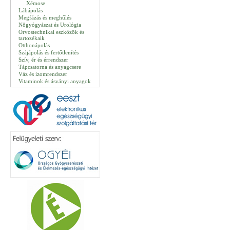
Xémose
Lábápolás
Megfázás és meghűlés
Nőgyógyászat és Urológia
Orvostechnikai eszközök és
tartozékaik
Otthonápolás
Szájápolás és fertőtlenítés
Szív, ér és érrendszer
Tápcsatorna és anyagcsere
Váz és izomrendszer
Vitaminok és ásványi anyagok