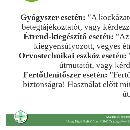
Gyógyszer esetén:
"A kockázato
betegtájékoztatót, vagy kérdez
Étrend-kiegészítő esetén:
"Az 
kiegyensúlyozott, vegyes ét
Orvostechnikai eszköz esetén:
útmutatót, vagy kér
Fertőtlenítőszer esetén:
"Fertő
biztonságra! Használat előtt mi
út
Adatkezelési tájékoz
"Arany Kígyó Patika" Cím: H-2800 Tatabánya-Kertváro