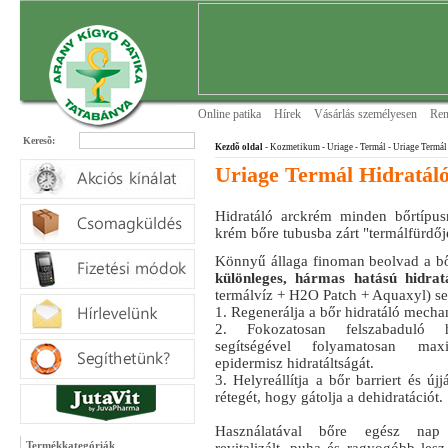
Online patika
Hírek
Vásárlás személyesen
Ren
Keresõ:
Kezdõ oldal
- Kozmetikum - Uriage
- Termál
- Uriage Termál
Uriage Termál Hidratál
Hidratáló arckrém minden bőrtípus
krém bőre tubusba zárt "termálfürdőj
Könnyű állaga finoman beolvad a bőr
különleges, hármas hatású hidra
termálvíz + H2O Patch + Aquaxyl) se
1. Regenerálja a bőr hidratáló mecha
2. Fokozatosan felszabaduló hi
segítségével folyamatosan ma
epidermisz hidratáltságát.
3. Helyreállítja a bőr barriert és újj
rétegét, hogy gátolja a dehidratációt.
Használatával bőre egész nap a
Termékkategóriák