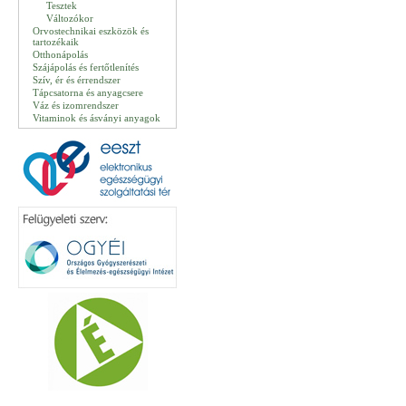
Tesztek
Változókor
Orvostechnikai eszközök és
tartozékaik
Otthonápolás
Szájápolás és fertőtlenítés
Szív, ér és érrendszer
Tápcsatorna és anyagcsere
Váz és izomrendszer
Vitaminok és ásványi anyagok