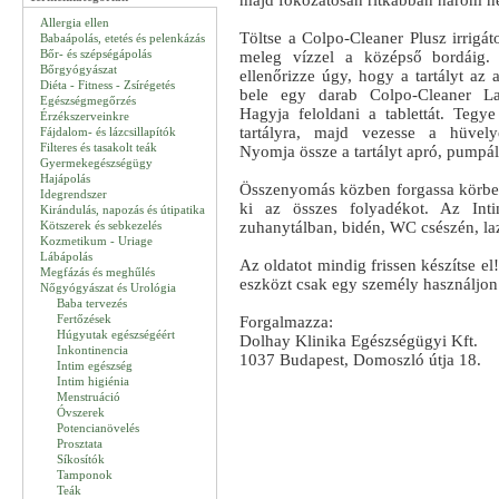
majd fokozatosan ritkábban három hé
Allergia ellen
Töltse a Colpo-Cleaner Plusz irrigátor 
Babaápolás, etetés és pelenkázás
Bőr- és szépségápolás
meleg vízzel a középső bordáig. 
Bőrgyógyászat
ellenőrizze úgy, hogy a tartályt az 
Diéta - Fitness - Zsírégetés
bele egy darab Colpo-Cleaner Lak
Egészségmegőrzés
Hagyja feloldani a tablettát. Tegy
Érzékszerveinkre
tartályra, majd vezesse a hüvely
Fájdalom- és lázcsillapítók
Filteres és tasakolt teák
Nyomja össze a tartályt apró, pumpá
Gyermekegészségügy
Hajápolás
Összenyomás közben forgassa körbe i
Idegrendszer
ki az összes folyadékot. Az Int
Kirándulás, napozás és útipatika
Kötszerek és sebkezelés
zuhanytálban, bidén, WC csészén, la
Kozmetikum - Uriage
Lábápolás
Az oldatot mindig frissen készítse el
Megfázás és meghűlés
eszközt csak egy személy használjon
Nőgyógyászat és Urológia
Baba tervezés
Fertőzések
Forgalmazza:
Húgyutak egészségéért
Dolhay Klinika Egészségügyi Kft.
Inkontinencia
1037 Budapest, Domoszló útja 18.
Intim egészség
Intim higiénia
Menstruáció
Óvszerek
Potencianövelés
Prosztata
Síkosítók
Tamponok
Teák