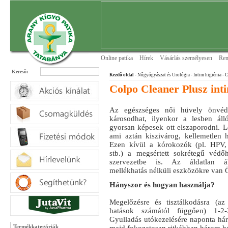
Online patika
Hírek
Vásárlás személyesen
Ren
Keresõ:
Kezdõ oldal
- Nőgyógyászat és Urológia
- Intim higiénia
- C
Colpo Cleaner Plusz int
Az egészséges női hüvely önvé
károsodhat, ilyenkor a lesben ál
gyorsan képesek ott elszaporodni. 
ami aztán kiszivárog, kellemetlen 
Ezen kívül a kórokozók (pl. HPV,
stb.) a megsértett sokrétegű véd
szervezetbe is. Az áldatlan ál
mellékhatás nélküli eszközökre van
Hányszor és hogyan használja?
Megelőzésre és tisztálkodásra (az
hatások számától függően) 1-2-
Gyulladás utókezelésére naponta hár
Termékkategóriák