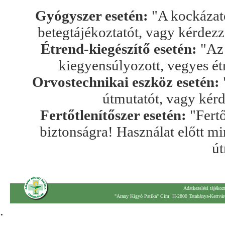
Gyógyszer esetén:
"A kockázato
betegtájékoztatót, vagy kérdez
Étrend-kiegészítő esetén:
"Az 
kiegyensúlyozott, vegyes ét
Orvostechnikai eszköz esetén:
útmutatót, vagy kér
Fertőtlenítőszer esetén:
"Fertő
biztonságra! Használat előtt mi
út
Adatkezelési tájékoz
"Arany Kígyó Patika" Cím: H-2800 Tatabánya-Kertváro
.