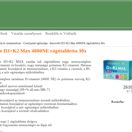
Hírek
Vásárlás személyesen
Rendelők és Védőnők
áz és izomrendszer
- Csontjaink egészsége
- Innovelle D3+K2 Max 4000NE rágótabletta 30x
le D3+K2 Max 4000NE rágótabletta 30x
le D3+K2 MAX vanília ízű rágótabletta nagy mennyiségben
vitamint és bioaktív, nagy tisztaságú prémium K2-vitamint. Hármas
itamin hozzájárul az immunrendszer, a K2-vitamin a csontok, a B1-
g a szív egészséges működéséhez.
ségben tartalmaz D-vitamint (4000 NE) és prémium norvég K2-
y:
atból szerves szintézissel készül
2610
nagy tisztaságú (99+% all-tans MK-7)
87 
 mikrokapszulázott
 hozzájárul az immunrendszer normál működéséhez.
Kosárba
itamin hozzájárul az egészséges csontozat fenntartásához.
 hozzájárul a szív egészséges működéséhez.
 hozzájárul a normál véralvadáshoz.
napi 1 rágótabletta elrágva.
tt fogyasztási mennyiséget ne lépje túl.