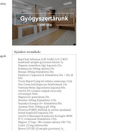
mény
Ajánlott termékek:
yagok
RapiChek Influenza A/B/ SARS-CoV-2/RSV
kombinált antigén-gyorsteszt készlet 1x
Degasin szimetikon lágy kapszula 32x
Kalmopyrin 500mg tabletta 24x
Ibumax 400mg filmtabletta 30x
Femibion 2 kapszula és filmtabletta 56x + 56x (8
hét)
Visine Rapid 0,5mg/ml oldatos szemcsepp 15ml
Neo Citran belsőleges por felnőtteknek 14x
Valeriana Relax lágyzselatin kapszula 60x
JutaVit D3-vitamin cseppek extra szűz
olivaolajjal 30ml
Magnosolv granulátum 50x
Detralex 500mg filmtabletta 120x
Supradyn Energia 50+ filmtabletta 90x
Apranax Dolo 100mg/g gél 100g
Flonivin FORTE élőflórát és inulint tartalmazó
étrend-kiegészítő kapszula 20x
JutaVit Glükozamin Kondroitin Kollagén MSM
D+C-vitaminnal filmtabletta 120x
Magnex 375mg + B6-vitamin tabletta 180+70x
Cralex 125mg tabletta 60x
Boson COVID-19 antigén gyorsteszt 1x