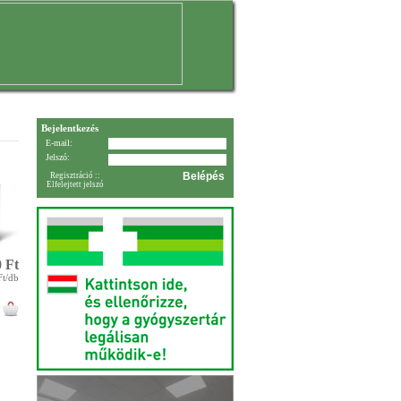
Bejelentkezés
E-mail:
Jelszó:
Regisztráció
::
Elfelejtett jelszó
 Ft
Ft/db