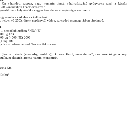
és:
Ön várandós, szoptat, vagy kumarin típusú véralvadásgátló gyógyszert szed, a készít
előtt konzultáljon kezelőorvosával!
gészítő nem helyettesíti a vegyes étrendet és az egészséges életmódot.
sgyermekek elől elzárva kell tartani.
s helyen (0-25C), direkt napfénytől védve, az eredeti csomagolásban tárolandó.
k
 1 pezsgőtablettában *NRV (%)
100 µg 133
100 µg (4000 NE) 2000
1,1 mg 100
 beviteli referenciaértékek %-a felnőttek számára
k (izomalt, stevia (szteviol-glikozidok)), kolekalciferol, menakinon-7, csomósodást gátló an
 szilícium-dioxid), aroma, tiamin-mononitrát.
:
arma Kft.
elle.hu/