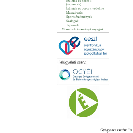
Ízületek és porcok
(tápszerek)
Ízületek és porcok védelme
Masszírozás
Sportkészítmények
Szalagok
Tapaszok
Vitaminok és ásványi anyagok
Gyógyszer esetén:
"A k