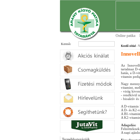
Online patika
Keresõ:
Kezdõ oldal
- V
Innovel
Az Innovel
tartalmaz D-
hatás, a D-v
vitamin pedi
Nagy mennyi
vitamint, mel
- virág kivon
- rendkívül 
- bioaktív és
A D-vitamin
A D- és K2-v
A B1-vitamin
A K2-vitamin
Adagolás:
Felnőtteknek 
A napi ajánlo
Termékkategóriák