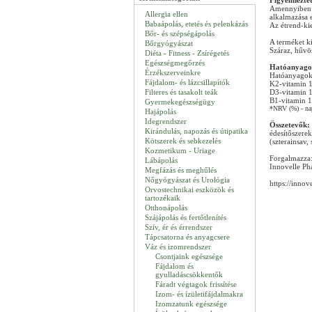
Figyelmeztet
Amennyiben 
Allergia ellen
alkalmazása 
Babaápolás, etetés és pelenkázás
Az étrend-kie
Bőr- és szépségápolás
A terméket ki
Bőrgyógyászat
Száraz, hűvö
Diéta - Fitness - Zsírégetés
Egészségmegőrzés
Hatóanyago
Érzékszerveinkre
Hatóanyagok
Fájdalom- és lázcsillapítók
K2-vitamin 
Filteres és tasakolt teák
D3-vitamin 
B1-vitamin 
Gyermekegészségügy
*NRV (%) - napi
Hajápolás
Idegrendszer
Összetevők:
Kirándulás, napozás és útipatika
édesítőszere
Kötszerek és sebkezelés
(szterainsav,
Kozmetikum - Uriage
Forgalmazza
Lábápolás
Innovelle Ph
Megfázás és meghűlés
Nőgyógyászat és Urológia
https://innov
Orvostechnikai eszközök és
tartozékaik
Otthonápolás
Szájápolás és fertőtlenítés
Szív, ér és érrendszer
Tápcsatorna és anyagcsere
Váz és izomrendszer
Csontjaink egészsége
Fájdalom és
gyulladáscsökkentők
Fáradt végtagok frissítése
Izom- és ízületifájdalmakra
Izomzatunk egészsége