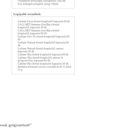
Normaflore belsőleges szuszpenzió 20x5ml
Ivex köhögéscsillapító szirup 100ml
Legújabb termékek:
Gallmet Extra étrend-kiegészítő kapszula 60 db
GALLMET-Immune (AntiBac) étrend-
kiegészítő, kapszula 30 db
GALLMET-Immune (AntiBac) étrend-
kiegészítő, kapszula 60 db
Gallmet Szív+Ér étrend-kiegészítő kapszula 90
db
Gallmet Natural étrend-kiegészítő kapszula 90
db
Gallmet Natural étrend-kiegészítő, epesav
kapszula 30 db
Gallmet Mix étrend-kiegészítő kapszula 90 db
Gallmet-Mix étrend-kiegészítő, epesav és
gyógynövény kapszula 60 db
Gallmet Mix étrend-kiegészítő kapszula 30 db
Herbária filterezett orvosi citromfű levél 25 filter
25 g
vosát, gyógyszerészét!"