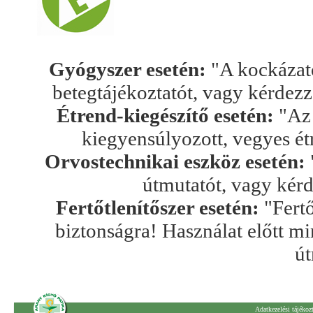
Gyógyszer esetén:
"A kockázato
betegtájékoztatót, vagy kérdez
Étrend-kiegészítő esetén:
"Az 
kiegyensúlyozott, vegyes ét
Orvostechnikai eszköz esetén:
útmutatót, vagy kér
Fertőtlenítőszer esetén:
"Fertő
biztonságra! Használat előtt mi
út
Adatkezelési tájékoz