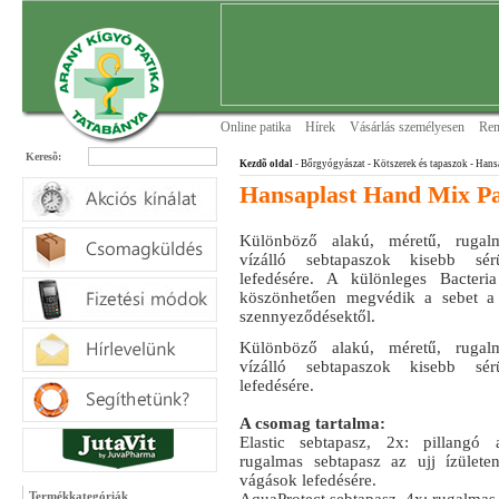
Online patika
Hírek
Vásárlás személyesen
Ren
Keresõ:
Kezdõ oldal
- Bőrgyógyászat
- Kötszerek és tapaszok
- Hans
Hansaplast Hand Mix Pa
Különböző alakú, méretű, rugal
vízálló sebtapaszok kisebb sé
lefedésére. A különleges Bacteri
köszönhetően megvédik a sebet a 
szennyeződésektől.
Különböző alakú, méretű, rugal
vízálló sebtapaszok kisebb sé
lefedésére.
A csomag tartalma:
Elastic sebtapasz, 2x: pillangó 
rugalmas sebtapasz az ujj ízülete
vágások lefedésére.
Termékkategóriák