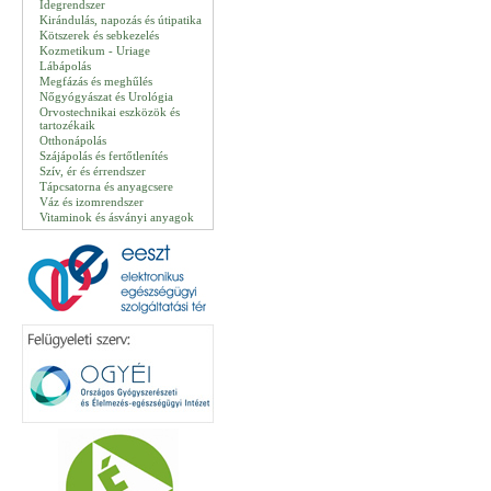
Idegrendszer
Kirándulás, napozás és útipatika
Kötszerek és sebkezelés
Kozmetikum - Uriage
Lábápolás
Megfázás és meghűlés
Nőgyógyászat és Urológia
Orvostechnikai eszközök és
tartozékaik
Otthonápolás
Szájápolás és fertőtlenítés
Szív, ér és érrendszer
Tápcsatorna és anyagcsere
Váz és izomrendszer
Vitaminok és ásványi anyagok