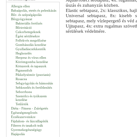
AquaProtect sebtapasz, 4x: rugalmas,
úszás és zuhanyzás közben.
Allergia ellen
Elastic sebtapasz, 2x: klasszikus, ha
Babaápolás, etetés és pelenkázás
Bőr- és szépségápolás
Universal sebtapasz, 8x: kisebb 
Bőrgyógyászat
sebtapasz, mely vízlepergető és véd 
Bakteriális fertőzés
Ujjtapasz, 4x: extra rugalmas szövet
Bőrirritáció
sérülések védelmére.
Cukorbetegeknek
Égési sérülésekre
Felfekvés megelőzése
Gombásodás kezelése
Gyulladáscsökkentők
Hegkezelés
Herpesz és vírus ellen
Körömgomba kezelése
Kötszerek és tapaszok
Pigmentfolt
Pikkelysömör (psoriasis)
Rosacea
Sebgyógyítás és hámosítás
Sebkezelés és fertőtlenítés
Seborrhoea
Szemölcs és tyúkszem
kezelése
Tetűírtók
Diéta - Fitness - Zsírégetés
Egészségmegőrzés
Érzékszerveinkre
Fájdalom- és lázcsillapítók
Filteres és tasakolt teák
Gyermekegészségügy
Hajápolás