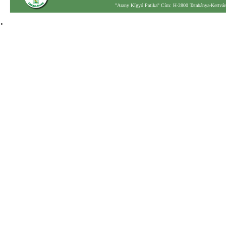
"Arany Kígyó Patika" Cím: H-2800 Tatabánya-Kertváro
.