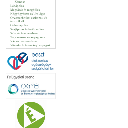
Xémose
Lábápolás
Megfázás és meghűlés
Nőgyógyászat és Urológia
Orvostechnikai eszközök és
tartozékaik
Otthonápolás
Szájápolás és fertőtlenítés
Szív, ér és érrendszer
Tápcsatorna és anyagcsere
Váz és izomrendszer
Vitaminok és ásványi anyagok