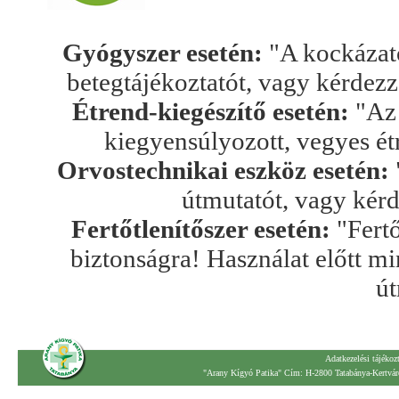
Gyógyszer esetén:
"A kockázato
betegtájékoztatót, vagy kérdez
Étrend-kiegészítő esetén:
"Az 
kiegyensúlyozott, vegyes ét
Orvostechnikai eszköz esetén:
útmutatót, vagy kér
Fertőtlenítőszer esetén:
"Fertő
biztonságra! Használat előtt mi
út
Adatkezelési tájékoz
"Arany Kígyó Patika" Cím: H-2800 Tatabánya-Kertváro