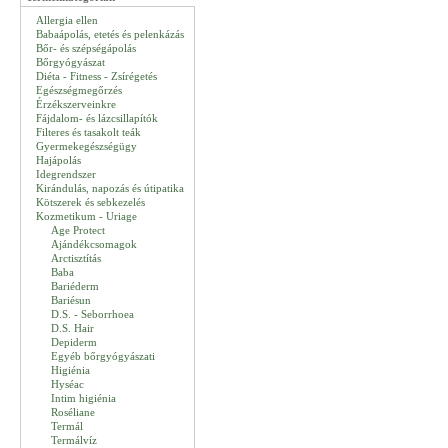
Allergia ellen
Babaápolás, etetés és pelenkázás
Bőr- és szépségápolás
Bőrgyógyászat
Diéta - Fitness - Zsírégetés
Egészségmegőrzés
Érzékszerveinkre
Fájdalom- és lázcsillapítók
Filteres és tasakolt teák
Gyermekegészségügy
Hajápolás
Idegrendszer
Kirándulás, napozás és útipatika
Kötszerek és sebkezelés
Kozmetikum - Uriage
Age Protect
Ajándékcsomagok
Arctisztítás
Baba
Bariéderm
Bariésun
D.S. - Seborrhoea
D.S. Hair
Depiderm
Egyéb bőrgyógyászati
Higiénia
Hyséac
Intim higiénia
Roséliane
Termál
Termálvíz