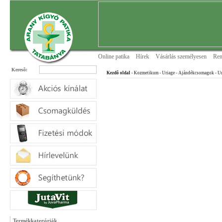
Online patika
Hírek
Vásárlás személyesen
Ren
Keresõ:
Kezdõ oldal
- Kozmetikum - Uriage
- Ajándékcsomagok
- U
Termékkategóriák