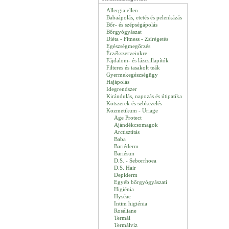
Allergia ellen
Babaápolás, etetés és pelenkázás
Bőr- és szépségápolás
Bőrgyógyászat
Diéta - Fitness - Zsírégetés
Egészségmegőrzés
Érzékszerveinkre
Fájdalom- és lázcsillapítók
Filteres és tasakolt teák
Gyermekegészségügy
Hajápolás
Idegrendszer
Kirándulás, napozás és útipatika
Kötszerek és sebkezelés
Kozmetikum - Uriage
Age Protect
Ajándékcsomagok
Arctisztítás
Baba
Bariéderm
Bariésun
D.S. - Seborrhoea
D.S. Hair
Depiderm
Egyéb bőrgyógyászati
Higiénia
Hyséac
Intim higiénia
Roséliane
Termál
Termálvíz