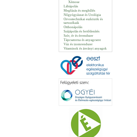
Xémose
Lábápolás
Megfázás és meghűlés
Nőgyógyászat és Urológia
Orvostechnikai eszközök és
tartozékaik
Otthonápolás
Szájápolás és fertőtlenítés
Szív, ér és érrendszer
Tápcsatorna és anyagcsere
Váz és izomrendszer
Vitaminok és ásványi anyagok