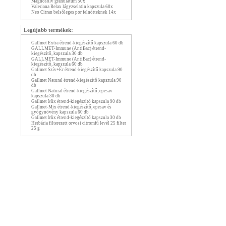
Magnosolv granulátum 50x
Valeriana Relax lágyzselatin kapszula 60x
Neo Citran belsőleges por felnőtteknek 14x
Legújabb termékek:
Gallmet Extra étrend-kiegészítő kapszula 60 db
GALLMET-Immune (AntiBac) étrend-
kiegészítő, kapszula 30 db
GALLMET-Immune (AntiBac) étrend-
kiegészítő, kapszula 60 db
Gallmet Szív+Ér étrend-kiegészítő kapszula 90
db
Gallmet Natural étrend-kiegészítő kapszula 90
db
Gallmet Natural étrend-kiegészítő, epesav
kapszula 30 db
Gallmet Mix étrend-kiegészítő kapszula 90 db
Gallmet-Mix étrend-kiegészítő, epesav és
gyógynövény kapszula 60 db
Gallmet Mix étrend-kiegészítő kapszula 30 db
Herbária filterezett orvosi citromfű levél 25 filter
25 g