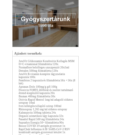
Ajánlott termékek:
JutaVit Glükozamin Kondroitin Kollagén MSM
D+C-vitaminnal filmtabletta 120x
Normaflore belsőleges szuszpenzió 20x5ml
Detralex 500mg filmtabletta 120x
JutaVit B-vitamin komplex lágyzselatin
kapszula 100x
Femibion 2 kapszula és filmtabletta 56x + 56x (8
hét)
Apranax Dolo 100mg/g gél 100g
Flonivin FORTE élőflórát és inulint tartalmazó
étrend-kiegészítő kapszula 20x
Ibumax 400mg filmtabletta 30x
Otrivin Rapid Mentol 1mg/ml adagoló oldatos
orrspray 10ml
Ivex köhögéscsillapító szirup 100ml
Rhinospray 1,265 mg/ml oldatos orrspray
Kalmopyrin 500mg tabletta 24x
Degasin szimetikon lágy kapszula 32x
Panadol Rapid 500 mg filmtabletta 24x
Supradyn Energia 50+ filmtabletta 90x
Boson COVID-19 antigén gyorsteszt 1x
RapiChek Influenza A/B/ SARS-CoV-2/RSV
kombinált antigén-gyorsteszt készlet 1x