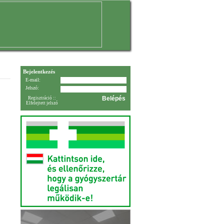
Bejelentkezés
E-mail:
Jelszó:
Regisztráció
::
Elfelejtett jelszó