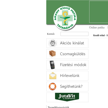
Online patika
Keresõ:
Kezdõ oldal
- K
Termékkategóriák