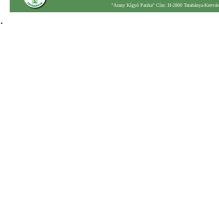
"Arany Kígyó Patika" Cím: H-2800 Tatabánya-Kertváro
.