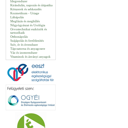
Idegrendszer
Kirándulás, napozás és útipatika
Kötszerek és sebkezelés
Kozmetikum - Uriage
Lábápolás
Megfázás és meghűlés
Nőgyógyászat és Urológia
Orvostechnikai eszközök és
tartozékaik
Otthonápolás
Szájápolás és fertőtlenítés
Szív, ér és érrendszer
Tápcsatorna és anyagcsere
Váz és izomrendszer
Vitaminok és ásványi anyagok