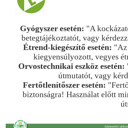
Gyógyszer esetén:
"A kockázato
betegtájékoztatót, vagy kérdez
Étrend-kiegészítő esetén:
"Az 
kiegyensúlyozott, vegyes ét
Orvostechnikai eszköz esetén:
útmutatót, vagy kér
Fertőtlenítőszer esetén:
"Fertő
biztonságra! Használat előtt mi
út
Adatkezelési tájékoz