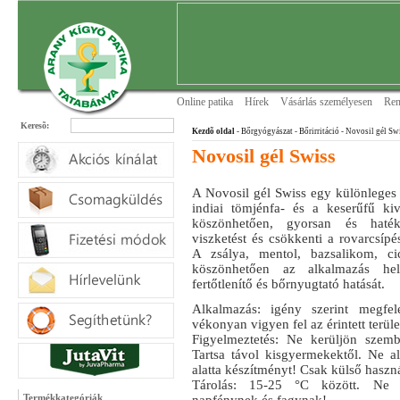
Online patika
Hírek
Vásárlás személyesen
Ren
Keresõ:
Kezdõ oldal
- Bőrgyógyászat
- Bőrirritáció
- Novosil gél Sw
Novosil gél Swiss
A Novosil gél Swiss egy különleges
indiai tömjénfa- és a keserűfű kiv
köszönhetően, gyorsan és haték
viszketést és csökkenti a rovarcsípé
A zsálya, mentol, bazsalikom, cic
köszönhetően az alkalmazás hel
fertőtlenítő és bőrnyugtató hatását.
Alkalmazás: igény szerint megfel
vékonyan vigyen fel az érintett terüle
Figyelmeztetés: Ne kerüljön szemb
Tartsa távol kisgyermekektől. Ne a
alatta készítményt! Csak külső haszná
Tárolás: 15-25 °C között. Ne 
Termékkategóriák