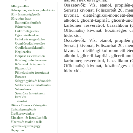
napfénynek és fagynak!
Összetevők: Víz, etanol, propilén-
Allergia ellen
Serrata) kivonat, Poliszorbát 20, men
Babaápolás, etetés és pelenkázás
Bőr- és szépségápolás
kivonat, dietilénglikol-monoetil-ét
Bőrgyógyászat
alkohol, gliceril-kaprilát, gliceril-un
Bakteriális fertőzés
karbomer, resveratrol, bazsalikom (
Bőrirritáció
Officinalis) kivonat, közönséges ci
Cukorbetegeknek
hidroxid.
Égési sérülésekre
Felfekvés megelőzése
Összetevők: Víz, etanol, propilén-
Gombásodás kezelése
Serrata) kivonat, Poliszorbát 20, men
Gyulladáscsökkentők
kivonat, dietilénglikol-monoetil-ét
Hegkezelés
alkohol, gliceril-kaprilát, gliceril-un
Herpesz és vírus ellen
Körömgomba kezelése
karbomer, resveratrol, bazsalikom (
Kötszerek és tapaszok
Officinalis) kivonat, közönséges ci
Pigmentfolt
hidroxid.
Pikkelysömör (psoriasis)
Rosacea
Sebgyógyítás és hámosítás
Sebkezelés és fertőtlenítés
Seborrhoea
Szemölcs és tyúkszem
kezelése
Tetűírtók
Diéta - Fitness - Zsírégetés
Egészségmegőrzés
Érzékszerveinkre
Fájdalom- és lázcsillapítók
Filteres és tasakolt teák
Gyermekegészségügy
Hajápolás