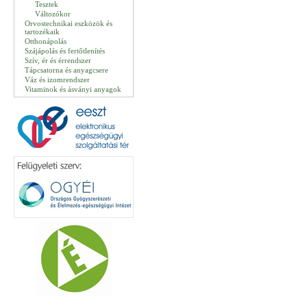
Tesztek
Változókor
Orvostechnikai eszközök és
tartozékaik
Otthonápolás
Szájápolás és fertőtlenítés
Szív, ér és érrendszer
Tápcsatorna és anyagcsere
Váz és izomrendszer
Vitaminok és ásványi anyagok