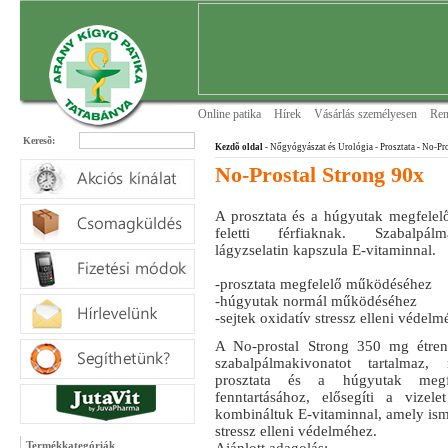
Online patika
Hírek
Vásárlás személyesen
Ren
Keresõ:
Kezdõ oldal
- Nőgyógyászat és Urológia
- Prosztata
- No-Pro
No-Prostal Strong 90x
A prosztata és a húgyutak megfele
feletti férfiaknak. Szabalpálm
lágyzselatin kapszula E-vitaminnal.
-prosztata megfelelő működéséhez
-húgyutak normál működéséhez
-sejtek oxidatív stressz elleni védel
A No-prostal Strong 350 mg étren
szabalpálmakivonatot tartalmaz
prosztata és a húgyutak megf
fenntartásához, elősegíti a vizel
kombináltuk E-vitaminnal, amely isme
stressz elleni védelméhez.
Termékkategóriák