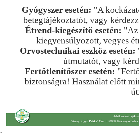
Gyógyszer esetén:
"A kockázato
betegtájékoztatót, vagy kérdez
Étrend-kiegészítő esetén:
"Az 
kiegyensúlyozott, vegyes ét
Orvostechnikai eszköz esetén:
útmutatót, vagy kér
Fertőtlenítőszer esetén:
"Fertő
biztonságra! Használat előtt mi
út
Adatkezelési tájékoz
"Arany Kígyó Patika" Cím: H-2800 Tatabánya-Kertváro
.