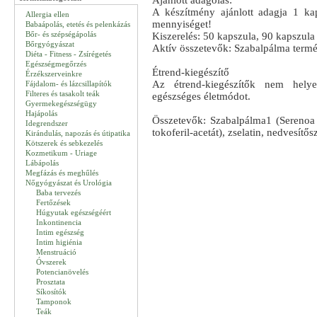
Ajánlott adagolás:
A készítmény ajánlott adagja 1 kap
Allergia ellen
mennyiséget!
Babaápolás, etetés és pelenkázás
Bőr- és szépségápolás
Kiszerelés: 50 kapszula, 90 kapszula
Bőrgyógyászat
Aktív összetevők: Szabalpálma termé
Diéta - Fitness - Zsírégetés
Egészségmegőrzés
Étrend-kiegészítő
Érzékszerveinkre
Az étrend-kiegészítők nem helyet
Fájdalom- és lázcsillapítók
Filteres és tasakolt teák
egészséges életmódot.
Gyermekegészségügy
Hajápolás
Összetevők: Szabalpálma1 (Serenoa 
Idegrendszer
tokoferil-acetát), zselatin, nedvesítős
Kirándulás, napozás és útipatika
Kötszerek és sebkezelés
Kozmetikum - Uriage
Lábápolás
Megfázás és meghűlés
Nőgyógyászat és Urológia
Baba tervezés
Fertőzések
Húgyutak egészségéért
Inkontinencia
Intim egészség
Intim higiénia
Menstruáció
Óvszerek
Potencianövelés
Prosztata
Síkosítók
Tamponok
Teák