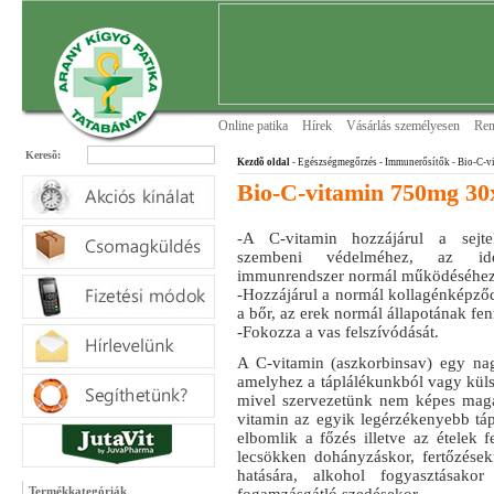
Online patika
Hírek
Vásárlás személyesen
Ren
Keresõ:
Kezdõ oldal
- Egészségmegőrzés
- Immunerősítők
- Bio-C-v
Bio-C-vitamin 750mg 30
-A C-vitamin hozzájárul a sejtek
szembeni védelméhez, az id
immunrendszer normál működéséhez
-Hozzájárul a normál kollagénképződ
a bőr, az erek normál állapotának fen
-Fokozza a vas felszívódását.
A C-vitamin (aszkorbinsav) egy na
amelyhez a táplálékunkból vagy küls
mivel szervezetünk nem képes maga 
vitamin az egyik legérzékenyebb t
elbomlik a főzés illetve az ételek 
lecsökken dohányzáskor, fertőzésekn
hatására, alkohol fogyasztásako
Termékkategóriák