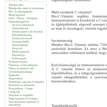
fogamzásgátló szedésekor.
Allergia ellen
Babaápolás, etetés és pelenkázás
Bőr- és szépségápolás
Miért szedjünk C-vitamint?
Bőrgyógyászat
Bio-C-Vitamin segíthet fenntar
Diéta - Fitness - Zsírégetés
immunrendszert is.Ezenkívül a C-vit
Egészségmegőrzés
és újjáépülésénél, alapvető szerepet 
50 éven felülieknek
az inak és ínszalagok, vérerek rugalm
Antioxidánsok
Dohányzásról való leszokás
Ellenállóképesség
Gomba kivonatok
Savmentesség
Immunerősítők
Minden Bio-C-Vitamin tabletta 750
Kismamáknak
Könyvek
aszkorbát formában. Ez teszi a Bi
Multivitaminok
antioxidáns védelemre anélkül, hog
Pajzsmirigy
Svédcseppek
Érzékszerveinkre
Kulcsfontosságú az immunrendszer 
Fájdalom- és lázcsillapítók
Filteres és tasakolt teák
A C vitamin fontos az immunrend
Gyermekegészségügy
képződéséhez, és a sebgyógyuláshoz.
Hajápolás
szintén elengedhetetlen a szerve
Idegrendszer
hasznosításához.
Kirándulás, napozás és útipatika
Kötszerek és sebkezelés
Kozmetikum - Uriage
Lábápolás
Megfázás és meghűlés
Nőgyógyászat és Urológia
Orvostechnikai eszközök és
tartozékaik
Termékjellemzők