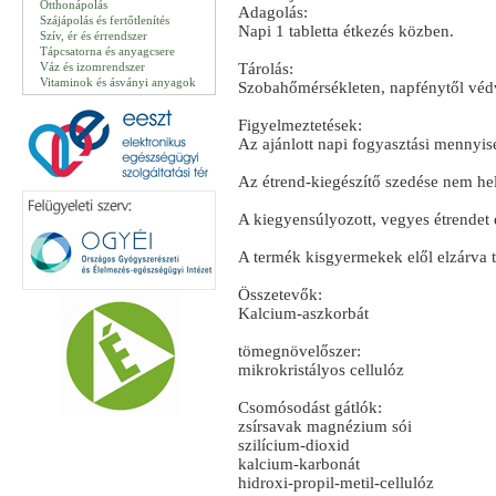
Otthonápolás
Adagolás:
Szájápolás és fertőtlenítés
Napi 1 tabletta étkezés közben.
Szív, ér és érrendszer
Tápcsatorna és anyagcsere
Váz és izomrendszer
Tárolás:
Vitaminok és ásványi anyagok
Szobahőmérsékleten, napfénytől véd
Figyelmeztetések:
Az ajánlott napi fogyasztási mennyisé
Az étrend-kiegészítő szedése nem hely
A kiegyensúlyozott, vegyes étrendet 
A termék kisgyermekek elől elzárva t
Összetevők:
Kalcium-aszkorbát
tömegnövelőszer:
mikrokristályos cellulóz
Csomósodást gátlók:
zsírsavak magnézium sói
szilícium-dioxid
kalcium-karbonát
hidroxi-propil-metil-cellulóz