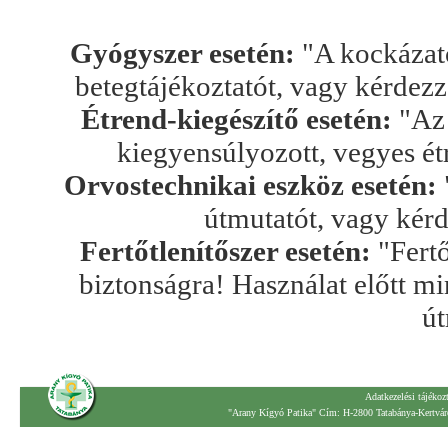
Gyógyszer esetén:
"A kockázato
betegtájékoztatót, vagy kérdez
Étrend-kiegészítő esetén:
"Az 
kiegyensúlyozott, vegyes ét
Orvostechnikai eszköz esetén:
útmutatót, vagy kér
Fertőtlenítőszer esetén:
"Fertő
biztonságra! Használat előtt mi
út
Adatkezelési tájékoz
"Arany Kígyó Patika" Cím: H-2800 Tatabánya-Kertváro
.