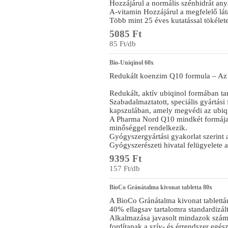
Hozzájárul a normális szénhidrát any
A-vitamin Hozzájárul a megfelelő lát
Több mint 25 éves kutatással tökélete
5085 Ft
85 Ft/db
Bio-Uniqinol 60x
Redukált koenzim Q10 formula – Az 
Redukált, aktív ubiqinol formában ta
Szabadalmaztatott, speciális gyártási
kapszulában, amely megvédi az ubiqin
A Pharma Nord Q10 mindkét formája 
minőséggel rendelkezik.
Gyógyszergyártási gyakorlat szerint a
Gyógyszerészeti hivatal felügyelete al
9395 Ft
157 Ft/db
BioCo Gránátalma kivonat tabletta 80x
A BioCo Gránátalma kivonat tablettá
40% ellagsav tartalomra standardizál
Alkalmazása javasolt mindazok számá
fordítanak a szív- és érrendszer egé