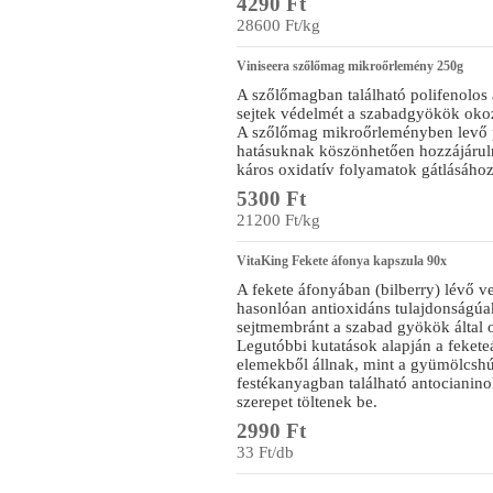
4290 Ft
28600 Ft/kg
Viniseera szőlőmag mikroőrlemény 250g
A szőlőmagban található polifenolos 
sejtek védelmét a szabadgyökök okoz
A szőlőmag mikroőrleményben levő p
hatásuknak köszönhetően hozzájárul
káros oxidatív folyamatok gátlásához
5300 Ft
21200 Ft/kg
VitaKing Fekete áfonya kapszula 90x
A fekete áfonyában (bilberry) lévő 
hasonlóan antioxidáns tulajdonságúak
sejtmembránt a szabad gyökök által 
Legutóbbi kutatások alapján a feket
elemekből állnak, mint a gyümölcshú
festékanyagban található antocianin
szerepet töltenek be.
2990 Ft
33 Ft/db