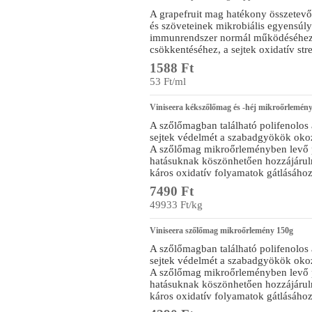
A grapefruit mag hatékony összetevői
és szöveteinek mikrobiális egyensúly
immunrendszer normál működéséhez, 
csökkentéséhez, a sejtek oxidatív st
1588 Ft
53 Ft/ml
Viniseera kékszőlőmag és -héj mikroőrlemén
A szőlőmagban található polifenolos 
sejtek védelmét a szabadgyökök okoz
A szőlőmag mikroőrleményben levő p
hatásuknak köszönhetően hozzájárul
káros oxidatív folyamatok gátlásához
7490 Ft
49933 Ft/kg
Viniseera szőlőmag mikroőrlemény 150g
A szőlőmagban található polifenolos 
sejtek védelmét a szabadgyökök okoz
A szőlőmag mikroőrleményben levő p
hatásuknak köszönhetően hozzájárul
káros oxidatív folyamatok gátlásához