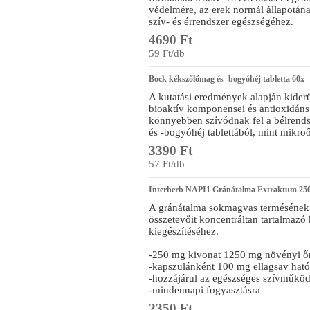
védelmére, az erek normál állapotának
szív- és érrendszer egészségéhez.
4690 Ft
59 Ft/db
Bock kékszőlőmag és -bogyóhéj tabletta 60x
A kutatási eredmények alapján kider
bioaktív komponensei és antioxidáns
könnyebben szívódnak fel a bélrends
és -bogyóhéj tablettából, mint mikro
3390 Ft
57 Ft/db
Interherb NAPI1 Gránátalma Extraktum 25
A gránátalma sokmagvas termésének é
összetevőit koncentráltan tartalmazó
kiegészítéséhez.
-250 mg kivonat 1250 mg növényi ő
-kapszulánként 100 mg ellagsav hat
-hozzájárul az egészséges szívműkö
-mindennapi fogyasztásra
2350 Ft