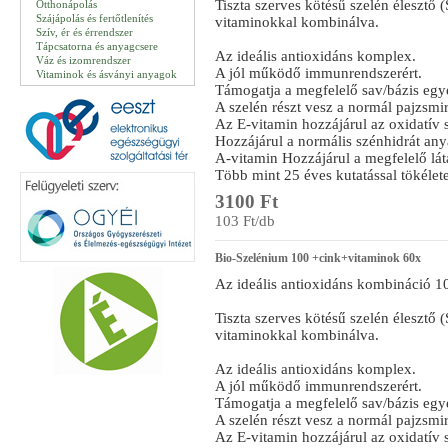
Tiszta szerves kötésű szelén élesztő 
Otthonápolás
Szájápolás és fertőtlenítés
vitaminokkal kombinálva.
Szív, ér és érrendszer
Tápcsatorna és anyagcsere
Az ideális antioxidáns komplex.
Váz és izomrendszer
A jól működő immunrendszerért.
Vitaminok és ásványi anyagok
Támogatja a megfelelő sav/bázis egy
A szelén részt vesz a normál pajzsm
Az E-vitamin hozzájárul az oxidatív 
Hozzájárul a normális szénhidrát any
A-vitamin Hozzájárul a megfelelő lát
Több mint 25 éves kutatással tökélete
3100 Ft
103 Ft/db
Bio-Szelénium 100 +cink+vitaminok 60x
Az ideális antioxidáns kombináció 1
Tiszta szerves kötésű szelén élesztő 
vitaminokkal kombinálva.
Az ideális antioxidáns komplex.
A jól működő immunrendszerért.
Támogatja a megfelelő sav/bázis egy
A szelén részt vesz a normál pajzsm
Az E-vitamin hozzájárul az oxidatív 