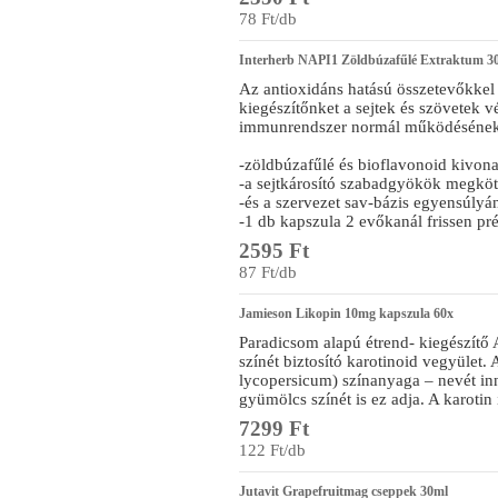
78 Ft/db
Interherb NAPI1 Zöldbúzafűlé Extraktum 3
Az antioxidáns hatású összetevőkkel 
kiegészítőnket a sejtek és szövetek 
immunrendszer normál működésének t
-zöldbúzafűlé és bioflavonoid kivona
-a sejtkárosító szabadgyökök megköt
-és a szervezet sav-bázis egyensúly
-1 db kapszula 2 evőkanál frissen pr
2595 Ft
87 Ft/db
Jamieson Likopin 10mg kapszula 60x
Paradicsom alapú étrend- kiegészítő 
színét biztosító karotinoid vegyület
lycopersicum) színanyaga – nevét in
gyümölcs színét is ez adja. A karotin
7299 Ft
122 Ft/db
Jutavit Grapefruitmag cseppek 30ml