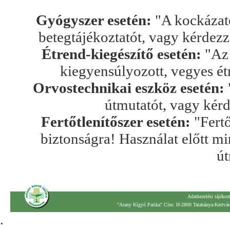
Gyógyszer esetén:
"A kockázato
betegtájékoztatót, vagy kérdez
Étrend-kiegészítő esetén:
"Az 
kiegyensúlyozott, vegyes ét
Orvostechnikai eszköz esetén:
útmutatót, vagy kér
Fertőtlenítőszer esetén:
"Fertő
biztonságra! Használat előtt mi
út
Adatkezelési tájékoz
"Arany Kígyó Patika" Cím: H-2800 Tatabánya-Kertváro
.