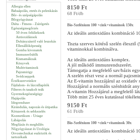
8150 Ft
Allergia ellen
Babaápolás, etetés és pelenkázás
68 Ft/db
Bőr- és szépségápolás
Bőrgyógyászat
Diéta - Fitness - Zsírégetés
Bio-Szelénium 100 +cink+vitaminok 150x
Egészségmegőrzés
50 éven felülieknek
Az ideális antioxidáns kombináció 1
Antioxidánsok
Dohányzásról való leszokás
Tiszta szerves kötésű szelén élesztő 
Ellenállóképesség
vitaminokkal kombinálva.
Gomba kivonatok
Immunerősítők
Kismamáknak
Az ideális antioxidáns komplex.
Könyvek
A jól működő immunrendszerért.
Multivitaminok
Támogatja a megfelelő sav/bázis egy
Pajzsmirigy
A szelén részt vesz a normál pajzsm
Svédcseppek
Az E-vitamin hozzájárul az oxidatív 
Érzékszerveinkre
Fájdalom- és lázcsillapítók
Hozzájárul a normális szénhidrát any
Filteres és tasakolt teák
A-vitamin Hozzájárul a megfelelő lát
Gyermekegészségügy
Több mint 25 éves kutatással tökélete
Hajápolás
Idegrendszer
9150 Ft
Kirándulás, napozás és útipatika
61 Ft/db
Kötszerek és sebkezelés
Kozmetikum - Uriage
Lábápolás
Bio-Szelénium 100 +cink+vitaminok 30x
Megfázás és meghűlés
Nőgyógyászat és Urológia
Az ideális antioxidáns kombináció 1
Orvostechnikai eszközök és
tartozékaik