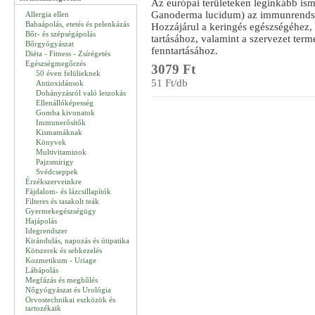
Az európai területeken leginkább ism
Ganoderma lucidum) az immunrendsz
Allergia ellen
Babaápolás, etetés és pelenkázás
Hozzájárul a keringés egészségéhez, 
Bőr- és szépségápolás
tartásához, valamint a szervezet ter
Bőrgyógyászat
fenntartásához.
Diéta - Fitness - Zsírégetés
Egészségmegőrzés
3079 Ft
50 éven felülieknek
51 Ft/db
Antioxidánsok
Dohányzásról való leszokás
Ellenállóképesség
Gomba kivonatok
Immunerősítők
Kismamáknak
Könyvek
Multivitaminok
Pajzsmirigy
Svédcseppek
Érzékszerveinkre
Fájdalom- és lázcsillapítók
Filteres és tasakolt teák
Gyermekegészségügy
Hajápolás
Idegrendszer
Kirándulás, napozás és útipatika
Kötszerek és sebkezelés
Kozmetikum - Uriage
Lábápolás
Megfázás és meghűlés
Nőgyógyászat és Urológia
Orvostechnikai eszközök és
tartozékaik