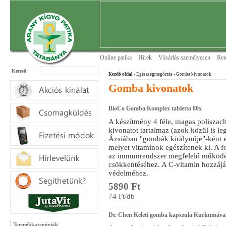
Online patika
Hírek
Vásárlás személyesen
Ren
Keresõ:
Kezdõ oldal
- Egészségmegőrzés
- Gomba kivonatok
Gomba kivonatok
BioCo Gomba Komplex tabletta 80x
A készítmény 4 féle, magas poliszac
kivonatot tartalmaz (azok közül is 
Ázsiában "gombák királynője"-ként e
melyet vitaminok egészítenek ki. A f
az immunrendszer megfelelő működésé
csökkentéséhez. A C-vitamin hozzájár
védelméhez.
5890 Ft
74 Ft/db
Dr. Chen Keleti gomba kapszula Kurkumáva
Termékkategóriák