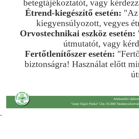
betegtájékoztatót, vagy kérdez
Étrend-kiegészítő esetén:
"Az 
kiegyensúlyozott, vegyes ét
Orvostechnikai eszköz esetén:
útmutatót, vagy kér
Fertőtlenítőszer esetén:
"Fertő
biztonságra! Használat előtt mi
út
Adatkezelési tájékoz
"Arany Kígyó Patika" Cím: H-2800 Tatabánya-Kertváro
.