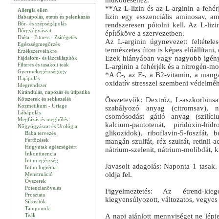
működéséhez.
**Az L-lizin és az L-arginin a fehér
Allergia ellen
lizin egy esszenciális aminosav, am
Babaápolás, etetés és pelenkázás
Bőr- és szépségápolás
rendszeresen pótolni kell. Az L-liz
Bőrgyógyászat
építőköve a szervezetben.
Diéta - Fitness - Zsírégetés
Az L-arginin úgynevezett feltétele
Egészségmegőrzés
természetes úton is képes előállítani
Érzékszerveinkre
Ezek hiányában vagy nagyobb igénybe
Fájdalom- és lázcsillapítók
Filteres és tasakolt teák
L-arginin a fehérjék és a nitrogén-mo
Gyermekegészségügy
*A C-, az E-, a B2-vitamin, a mangán
Hajápolás
oxidatív stresszel szembeni védelmé
Idegrendszer
Kirándulás, napozás és útipatika
Kötszerek és sebkezelés
Összetevők: Dextróz, L-aszkorbinsav
Kozmetikum - Uriage
szabályozó anyag (citromsav), na
Lábápolás
csomósodást gátló anyag (szilíciu
Megfázás és meghűlés
kalcium-pantotenát, piridoxin-hidr
Nőgyógyászat és Urológia
glikozidok), riboflavin-5-foszfát, b
Baba tervezés
Fertőzések
mangán-szulfát, réz-szulfát, retinil-a
Húgyutak egészségéért
nátrium-szelenit, nátrium-molibdát, 
Inkontinencia
Intim egészség
Javasolt adagolás: Naponta 1 tasak.
Intim higiénia
oldja fel.
Menstruáció
Óvszerek
Potencianövelés
Figyelmeztetés: Az étrend-kie
Prosztata
kiegyensúlyozott, változatos, vegyes
Síkosítók
Tamponok
Teák
A napi ajánlott mennyiséget ne lépj