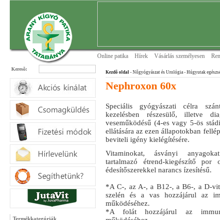
Online patika
Hírek
Vásárlás személyesen
Ren
Keresõ:
Kezdõ oldal
- Nőgyógyászat és Urológia
- Húgyutak egészs
Nephroxon 60x
Speciális gyógyászati célra szánt
kezelésben részesülő, illetve dia
veseműködésű (4-es vagy 5-ös stádi
ellátására az ezen állapotokban fellé
beviteli igény kielégítésére.
Vitaminokat, ásványi anyagok
tartalmazó étrend-kiegészítő por 
édesítőszerekkel narancs ízesítésű.
*A C-, az A-, a B12-, a B6-, a D-vit
szelén és a vas hozzájárul az i
működéséhez.
*A folát hozzájárul az immun
Termékkategóriák