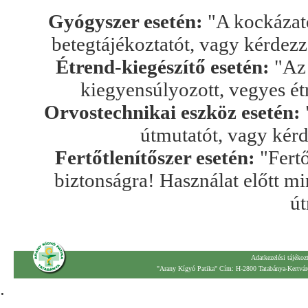
Gyógyszer esetén:
"A kockázato
betegtájékoztatót, vagy kérdez
Étrend-kiegészítő esetén:
"Az 
kiegyensúlyozott, vegyes ét
Orvostechnikai eszköz esetén:
útmutatót, vagy kér
Fertőtlenítőszer esetén:
"Fertő
biztonságra! Használat előtt mi
út
Adatkezelési tájékoz
"Arany Kígyó Patika" Cím: H-2800 Tatabánya-Kertváro
.