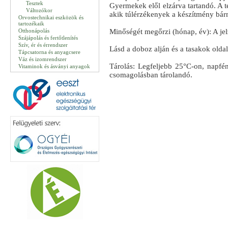
Tesztek
Gyermekek elől elzárva tartandó. A 
Változókor
akik túlérzékenyek a készítmény bár
Orvostechnikai eszközök és
tartozékaik
Otthonápolás
Minőségét megőrzi (hónap, év): A jel
Szájápolás és fertőtlenítés
Szív, ér és érrendszer
Lásd a doboz alján és a tasakok olda
Tápcsatorna és anyagcsere
Váz és izomrendszer
Tárolás: Legfeljebb 25°C-on, napfén
Vitaminok és ásványi anyagok
csomagolásban tárolandó.