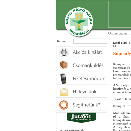
Online patika
Keresõ:
Kezdõ oldal
- 
db
Suprady
Komplex form
csontozat és
Complex-be
fenntartásáh
fenntartásáh
A Supradyn K
készítmény. 
étrendet és a
További leírá
Komplex form
Multivitamin
pl. a látás
támogatásár
élvezetessé t
A megfelelő 
Termékkategóriák
Ezt a koroszt