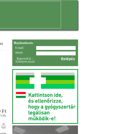
Bejelentkezés
 60
E-mail:
Jelszó:
Regisztráció
::
Elfelejtett jelszó
 Ft
Ft/db
artás