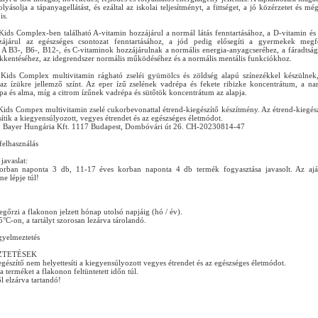
yásolja a tápanyagellátást, és ezáltal az iskolai teljesítményt, a fittséget, a jó közérzetet és mé
is.
ids Complex-ben található A-vitamin hozzájárul a normál látás fenntartásához, a D-vitamin és
zájárul az egészséges csontozat fenntartásához, a jód pedig elősegíti a gyermekek megf
 A B3-, B6-, B12-, és C-vitaminok hozzájárulnak a normális energia-anyagcseréhez, a fáradtság
ökkentéséhez, az idegrendszer normális működéséhez és a normális mentális funkciókhoz.
Kids Complex multivitamin rágható zseléi gyümölcs és zöldség alapú színezékkel készülnek
z ízükre jellemző színt. Az eper ízű zselének vadrépa és fekete ribizke koncentrátum, a na
pa és alma, míg a citrom ízűnek vadrépa és sütőtök koncentrátum az alapja.
ids Compex multivitamin zselé cukorbevonattal étrend-kiegészítő készítmény. Az étrend-kiegés
ítik a kiegyensúlyozott, vegyes étrendet és az egészséges életmódot.
: Bayer Hungária Kft. 1117 Budapest, Dombóvári út 26. CH-20230814-47
 felhasználás
javaslat:
orban naponta 3 db, 11-17 éves korban naponta 4 db termék fogyasztása javasolt. Az ajá
e lépje túl!
őrzi a flakonon jelzett hónap utolsó napjáig (hó / év).
°C-on, a tartályt szorosan lezárva tárolandó.
gyelmeztetés
ZTETÉSEK
gészítő nem helyettesíti a kiegyensúlyozott vegyes étrendet és az egészséges életmódot.
a terméket a flakonon feltüntetett időn túl.
 elzárva tartandó!