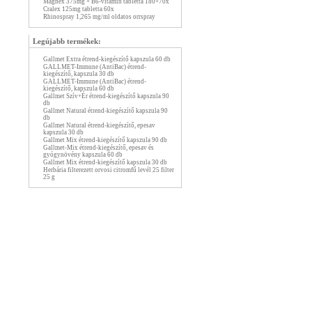
Magnex 375mg + B6-vitamin tabletta 180+70x
Cralex 125mg tabletta 60x
Rhinospray 1,265 mg/ml oldatos orrspray
Legújabb termékek:
Gallmet Extra étrend-kiegészítő kapszula 60 db
GALLMET-Immune (AntiBac) étrend-
kiegészítő, kapszula 30 db
GALLMET-Immune (AntiBac) étrend-
kiegészítő, kapszula 60 db
Gallmet Szív+Ér étrend-kiegészítő kapszula 90
db
Gallmet Natural étrend-kiegészítő kapszula 90
db
Gallmet Natural étrend-kiegészítő, epesav
kapszula 30 db
Gallmet Mix étrend-kiegészítő kapszula 90 db
Gallmet-Mix étrend-kiegészítő, epesav és
gyógynövény kapszula 60 db
Gallmet Mix étrend-kiegészítő kapszula 30 db
Herbária filterezett orvosi citromfű levél 25 filter
25 g