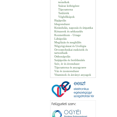
termékek
Száraz köhögésre
Tápcsatorna
Tetűírtók
Végbélkúpok
Hajápolás
Idegrendszer
Kirándulás, napozás és útipatika
Kötszerek és sebkezelés
Kozmetikum - Uriage
Lábápolás
Megfázás és meghűlés
Nőgyógyászat és Urológia
Orvostechnikai eszközök és
tartozékaik
Otthonápolás
Szájápolás és fertőtlenítés
Szív, ér és érrendszer
Tápcsatorna és anyagcsere
Váz és izomrendszer
Vitaminok és ásványi anyagok