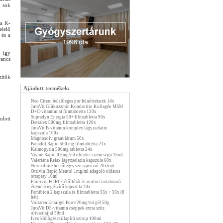
g sok
 a K-
elelő
 és a
, így
rancs
zítők
Ajánlott termékek:
Neo Citran belsőleges por felnőtteknek 14x
JutaVit Glükozamin Kondroitin Kollagén MSM
D+C-vitaminnal filmtabletta 120x
Supradyn Energia 50+ filmtabletta 90x
nlott
Detralex 500mg filmtabletta 120x
JutaVit B-vitamin komplex lágyzselatin
kapszula 100x
Magnosolv granulátum 50x
Panadol Rapid 500 mg filmtabletta 24x
Kalmopyrin 500mg tabletta 24x
Visine Rapid 0,5mg/ml oldatos szemcsepp 15ml
Valeriana Relax lágyzselatin kapszula 60x
Normaflore belsőleges szuszpenzió 20x5ml
Otrivin Rapid Mentol 1mg/ml adagoló oldatos
orrspray 10ml
Flonivin FORTE élőflórát és inulint tartalmazó
étrend-kiegészítő kapszula 20x
Femibion 2 kapszula és filmtabletta 56x + 56x (8
hét)
Voltaren Emulgel Forte 20mg/ml gél 50g
JutaVit D3-vitamin cseppek extra szűz
olivaolajjal 30ml
Ivex köhögéscsillapító szirup 100ml