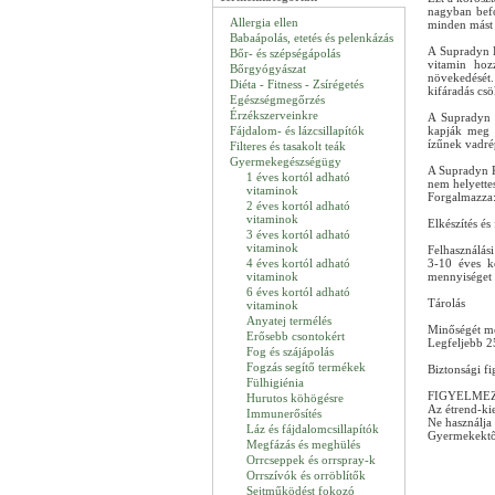
nagyban befol
Allergia ellen
minden mást 
Babaápolás, etetés és pelenkázás
A Supradyn K
Bőr- és szépségápolás
vitamin hoz
Bőrgyógyászat
növekedését.
Diéta - Fitness - Zsírégetés
kifáradás cs
Egészségmegőrzés
Érzékszerveinkre
A Supradyn 
Fájdalom- és lázcsillapítók
kapják meg a
ízűnek vadré
Filteres és tasakolt teák
Gyermekegészségügy
A Supradyn K
1 éves kortól adható
nem helyettes
vitaminok
Forgalmazza
2 éves kortól adható
vitaminok
Elkészítés és
3 éves kortól adható
vitaminok
Felhasználási 
4 éves kortól adható
3-10 éves k
vitaminok
mennyiséget n
6 éves kortól adható
Tárolás
vitaminok
Anyatej termélés
Minőségét meg
Erősebb csontokért
Legfeljebb 25
Fog és szájápolás
Fogzás segítő termékek
Biztonsági fi
Fülhigiénia
FIGYELME
Hurutos köhögésre
Az étrend-kie
Immunerősítés
Ne használja 
Láz és fájdalomcsillapítók
Gyermekektől
Megfázás és meghülés
Orrcseppek és orrspray-k
Orrszívók és orröblítők
Sejtműködést fokozó