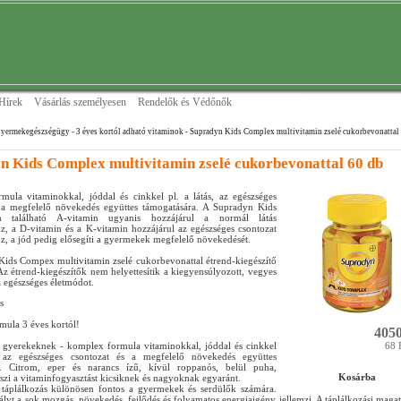
Hírek
Vásárlás személyesen
Rendelők és Védőnők
Gyermekegészségügy
- 3 éves kortól adható vitaminok
- Supradyn Kids Complex multivitamin zselé cukorbevonattal
n Kids Complex multivitamin zselé cukorbevonattal 60 db
ula vitaminokkal, jóddal és cinkkel pl. a látás, az egészséges
 a megfelelő növekedés együttes támogatására. A Supradyn Kids
n található A-vitamin ugyanis hozzájárul a normál látás
oz, a D-vitamin és a K-vitamin hozzájárul az egészséges csontozat
oz, a jód pedig elősegíti a gyermekek megfelelő növekedését.
ids Compex multivitamin zselé cukorbevonattal étrend-kiegészítő
Az étrend-kiegészítők nem helyettesítik a kiegyensúlyozott, vegyes
z egészséges életmódot.
s
ula 3 éves kortól!
4050
 gyerekeknek - komplex formula vitaminokkal, jóddal és cinkkel
68 
, az egészséges csontozat és a megfelelő növekedés együttes
a. Citrom, eper és narancs ízű, kívül roppanós, belül puha,
Kosárba
eszi a vitaminfogyasztást kicsiknek és nagyoknak egyaránt.
táplálkozás különösen fontos a gyermekek és serdülők számára.
ályt a sok mozgás, növekedés, fejlődés és folyamatos energiaigény jellemzi. A táplálkozási magat