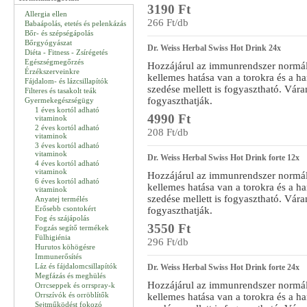
3190 Ft
Allergia ellen
266 Ft/db
Babaápolás, etetés és pelenkázás
Bőr- és szépségápolás
Bőrgyógyászat
Dr. Weiss Herbal Swiss Hot Drink 24x
Diéta - Fitness - Zsírégetés
Egészségmegőrzés
Hozzájárul az immunrendszer normá
Érzékszerveinkre
kellemes hatása van a torokra és a 
Fájdalom- és lázcsillapítók
szedése mellett is fogyasztható. Vár
Filteres és tasakolt teák
fogyaszthatják.
Gyermekegészségügy
1 éves kortól adható
4990 Ft
vitaminok
2 éves kortól adható
208 Ft/db
vitaminok
3 éves kortól adható
vitaminok
Dr. Weiss Herbal Swiss Hot Drink forte 12x
4 éves kortól adható
vitaminok
Hozzájárul az immunrendszer normá
6 éves kortól adható
kellemes hatása van a torokra és a 
vitaminok
szedése mellett is fogyasztható. Vár
Anyatej termélés
Erősebb csontokért
fogyaszthatják.
Fog és szájápolás
3550 Ft
Fogzás segítő termékek
Fülhigiénia
296 Ft/db
Hurutos köhögésre
Immunerősítés
Láz és fájdalomcsillapítók
Dr. Weiss Herbal Swiss Hot Drink forte 24x
Megfázás és meghülés
Hozzájárul az immunrendszer normá
Orrcseppek és orrspray-k
Orrszívók és orröblítők
kellemes hatása van a torokra és a 
Sejtműködést fokozó