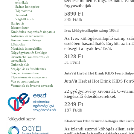
szedése mellett is fogyasztható. Vár
termékek
fogyaszthatják.
Száraz köhögésre
Tápcsatorna
5890 Ft
Tetűírtók
245 Ft/db
Végbélkúpok
Hajápolás
Idegrendszer
Ivex köhögéscsillapító szirup 100ml
Kirándulás, napozás és útipatika
Kötszerek és sebkezelés
Az Ivex köhögéscsillapító szirup sz
Kozmetikum - Uriage
esetében használható. Enyhíti az irrit
Lábápolás
elősegíti a nyák leválását.
Megfázás és meghűlés
Nőgyógyászat és Urológia
3128 Ft
Orvostechnikai eszközök és
tartozékaik
31 Ft/ml
Otthonápolás
Szájápolás és fertőtlenítés
Szív, ér és érrendszer
JutaVit Herbal Hot Drink KIDS Forró Italpo
Tápcsatorna és anyagcsere
JutaVit Herbal Hot Drink KIDS Forró
Váz és izomrendszer
Vitaminok és ásványi anyagok
22 gyógynövény kivonatát, C-vitamint
kiegészítő édesítőszerekkel.
2249 Ft
187 Ft/db
Klosterfrau Izlandi zuzmó köhögés elleni sz
Az izlandi zuzmó köhögés elleni szi