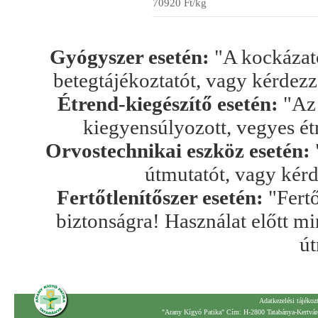
70920 Ft/kg
Gyógyszer esetén:
"A kockázato
betegtájékoztatót, vagy kérdez
Étrend-kiegészítő esetén:
"Az 
kiegyensúlyozott, vegyes ét
Orvostechnikai eszköz esetén:
útmutatót, vagy kér
Fertőtlenítőszer esetén:
"Fertő
biztonságra! Használat előtt mi
út
Adatkezelési tájékoz
"Arany Kígyó Patika" Cím: H-2800 Tatabánya-Kertváro