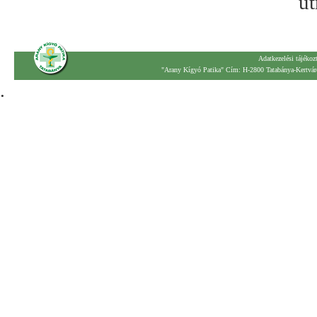
út
Adatkezelési tájékoz
"Arany Kígyó Patika" Cím: H-2800 Tatabánya-Kertváro
.