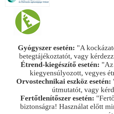
Gyógyszer esetén:
"A kockázato
betegtájékoztatót, vagy kérdez
Étrend-kiegészítő esetén:
"Az 
kiegyensúlyozott, vegyes ét
Orvostechnikai eszköz esetén:
útmutatót, vagy kér
Fertőtlenítőszer esetén:
"Fertő
biztonságra! Használat előtt mi