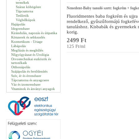
termékek
Száraz köhögésre
Nenedent-Baby tanuló szett: fogkrém + fogke
Tápcsatorna
Tetűírtók
Fluoridmentes baba fogkrém és ujjra 
Végbélkúpok
rendelkező, gyűszűformájú fogkefével
Hajápolás
tanuláshoz. Kisbabák és gyermekek r
Idegrendszer
korig.
Kirándulás, napozás és útipatika
Kötszerek és sebkezelés
2499 Ft
Kozmetikum - Uriage
125 Ft/ml
Lábápolás
Megfázás és meghűlés
Nőgyógyászat és Urológia
Orvostechnikai eszközök és
tartozékaik
Otthonápolás
Szájápolás és fertőtlenítés
Szív, ér és érrendszer
Tápcsatorna és anyagcsere
Váz és izomrendszer
Vitaminok és ásványi anyagok