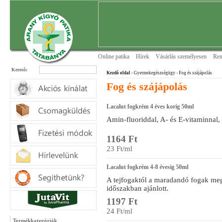
Online patika
Hírek
Vásárlás személyesen
Ren
Keresõ:
Kezdõ oldal
- Gyermekegészségügy
- Fog és szájápolás
Fog és szájápolás
Lacalut fogkrém 4 éves korig 50ml
Amin-fluoriddal, A- és E-vitaminnal,
1164 Ft
23 Ft/ml
Lacalut fogkrém 4-8 évesig 50ml
A tejfogaktól a maradandó fogak megj
időszakban ajánlott.
1197 Ft
24 Ft/ml
Termékkategóriák