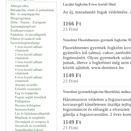
Lacalut fogkrém 8 éves kortól 50ml
Allergia ellen
Babaápolás, etetés és pelenkázás
Az új, maradandó fogak védelmére. A
Bőr- és szépségápolás
Bőrgyógyászat
Diéta - Fitness - Zsírégetés
1166 Ft
Egészségmegőrzés
23 Ft/ml
Érzékszerveinkre
Fájdalom- és lázcsillapítók
Filteres és tasakolt teák
Nenedent Fluoridmentes gyermek fogkrém 50
Gyermekegészségügy
1 éves kortól adható
Fluoridmentes gyermek fogkrém kovas
vitaminok
gyümölcs ízű (alma), cukor-,tartósít
2 éves kortól adható
fogmosásért. Olyan gyermekek számá
vitaminok
3 éves kortól adható
jutnak, illetve a fogkrémet még nem 
vitaminok
között ajánlott. www.dentinox.hu
4 éves kortól adható
vitaminok
1149 Ft
6 éves kortól adható
23 Ft/ml
vitaminok
Anyatej termélés
Erősebb csontokért
Nenedent gyermekfogkrém fluoriddal, málna-
Fog és szájápolás
Fogzás segítő termékek
Háromszoros védelem a fogszuvasodás
Fülhigiénia
kovasavgél kíméletesen tisztítja tejfog
Hurutos köhögésre
fogzománcot és elősegíti a elvesztett 
Immunerősítés
Láz és fájdalomcsillapítók
gátolja a fogszuvasodást. 2 éves kor
Megfázás és meghülés
1149 Ft
Orrcseppek és orrspray-k
Orrszívók és orröblítők
23 Ft/ml
Sejtműködést fokozó