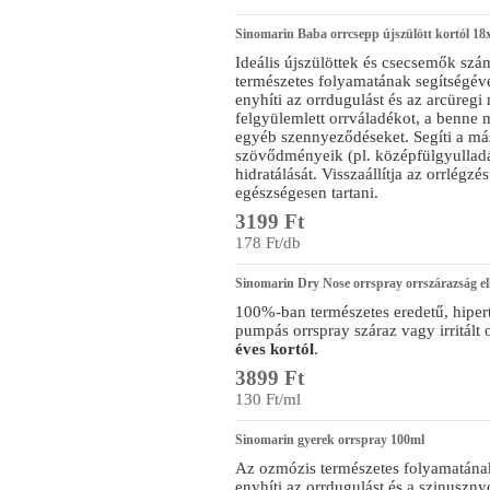
Sinomarin Baba orrcsepp újszülött kortól 18
Ideális újszülöttek és csecsemők szá
természetes folyamatának segítségév
enyhíti az orrdugulást és az arcüregi n
felgyülemlett orrváladékot, a benne 
egyéb szennyeződéseket. Segíti a más
szövődményeik (pl. középfülgyulladás
hidratálását. Visszaállítja az orrlégzés
egészségesen tartani.
3199 Ft
178 Ft/db
Sinomarin Dry Nose orrspray orrszárazság el
100%-ban természetes eredetű, hiper
pumpás orrspray száraz vagy irritált
éves kortól
.
3899 Ft
130 Ft/ml
Sinomarin gyerek orrspray 100ml
Az ozmózis természetes folyamatána
enyhíti az orrdugulást és a szinuszn