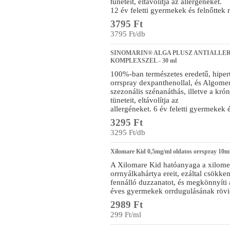
tüneteit, eltávolítja az allergéneket.
12 év feletti gyermekek és felnőttek 
3795 Ft
3795 Ft/db
SINOMARIN® ALGA PLUSZ ANTIALL
KOMPLEXSZEL - 30 ml
100%-ban természetes eredetű, hiper
orrspray dexpanthenollal, és Algome
szezonális szénanáthás, illetve a krón
tüneteit, eltávolítja az
allergéneket. 6 év feletti gyermekek és
3295 Ft
3295 Ft/db
Xilomare Kid 0,5mg/ml oldatos orrspray 10m
A Xilomare Kid hatóanyaga a xilome
orrnyálkahártya ereit, ezáltal csökke
fennálló duzzanatot, és megkönnyíti a
éves gyermekek orrdugulásának rövid
2989 Ft
299 Ft/ml