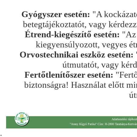
Gyógyszer esetén:
"A kockázato
betegtájékoztatót, vagy kérdez
Étrend-kiegészítő esetén:
"Az 
kiegyensúlyozott, vegyes ét
Orvostechnikai eszköz esetén:
útmutatót, vagy kér
Fertőtlenítőszer esetén:
"Fertő
biztonságra! Használat előtt mi
út
Adatkezelési tájékoz
"Arany Kígyó Patika" Cím: H-2800 Tatabánya-Kertváro
.