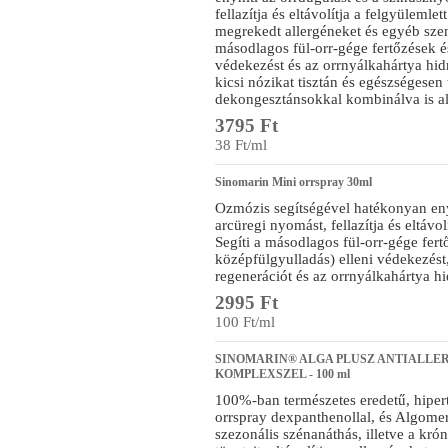
fellazítja és eltávolítja a felgyülemle
megrekedt allergéneket és egyéb sze
másodlagos fül-orr-gége fertőzések é
védekezést és az orrnyálkahártya hidrat
kicsi nózikat tisztán és egészségese
dekongesztánsokkal kombinálva is a
3795 Ft
38 Ft/ml
Sinomarin Mini orrspray 30ml
Ozmózis segítségével hatékonyan enyh
arcüregi nyomást, fellazítja és eltávol
Segíti a másodlagos fül-orr-gége fer
középfülgyulladás) elleni védekezést,
regenerációt és az orrnyálkahártya hid
2995 Ft
100 Ft/ml
SINOMARIN® ALGA PLUSZ ANTIALL
KOMPLEXSZEL - 100 ml
100%-ban természetes eredetű, hiper
orrspray dexpanthenollal, és Algome
szezonális szénanáthás, illetve a krón