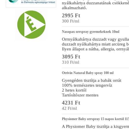
nyálkahártya duzzanatának csökkenésé
alkalmazható.
2995 Ft
300 Ft/ml
Nasopax orrspray gyermekeknek 10ml
Orrnyálkahártya duzzadt vagy gyulladt
duzzadt nyálkahártya miatt arcüreg be
Ilyen állapot a nátha, allergia, orrny
3095 Ft
310 Ft/ml
Otrivin Natural Baby spray 100 ml
Gyengéden tisztítja a babák orrát
100% természetes tengervíz
2 hetes kortól
Tartósítószer mentes
4231 Ft
42 Ft/ml
Physiomer Baby orrspray 15 napos kortól 11
A Physiomer Baby tisztítja a kisgyerm