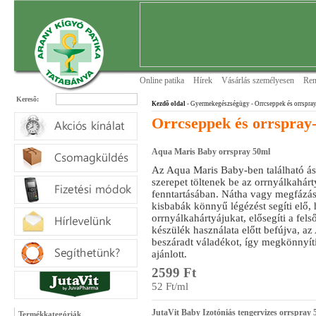
Online patika
Hírek
Vásárlás személyesen
Ren
Keresõ:
Kezdõ oldal
- Gyermekegészségügy
- Orrcseppek és orrspra
Orrcseppek és orrspray
Aqua Maris Baby orrspray 50ml
Az Aqua Maris Baby-ben található á
szerepet töltenek be az orrnyálkahár
fenntartásában. Nátha vagy megfázás
kisbabák könnyű légézést segíti elő, 
orrnyálkahártyájukat, elősegíti a fe
készülék használata előtt befújva, az
beszáradt váladékot, így megkönnyít
ajánlott.
2599 Ft
52 Ft/ml
JutaVit Baby Izotóniás tengervizes orrspray 
Termékkategóriák