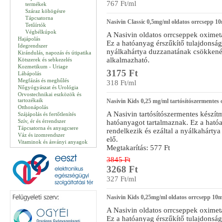
767 Ft/ml
termékek
Száraz köhögésre
Tápcsatorna
Nasivin Classic 0,5mg/ml oldatos orrcsepp 1
Tetűírtók
Végbélkúpok
A Nasivin oldatos orrcseppek oximet
Hajápolás
Ez a hatóanyag érszűkítő tulajdonságo
Idegrendszer
nyálkahártya duzzanatának csökkenésé
Kirándulás, napozás és útipatika
alkalmazható.
Kötszerek és sebkezelés
Kozmetikum - Uriage
3175 Ft
Lábápolás
Megfázás és meghűlés
318 Ft/ml
Nőgyógyászat és Urológia
Orvostechnikai eszközök és
tartozékaik
Nasivin Kids 0,25 mg/ml tartósítószermentes 
Otthonápolás
A Nasivin tartósítószermentes készí
Szájápolás és fertőtlenítés
Szív, ér és érrendszer
hatóanyagot tartalmaznak. Ez a ható
Tápcsatorna és anyagcsere
rendelkezik és ezáltal a nyálkahárty
Váz és izomrendszer
elő.
Vitaminok és ásványi anyagok
Megtakarítás: 577 Ft
3845 Ft
3268 Ft
327 Ft/ml
Nasivin Kids 0,25mg/ml oldatos orrcsepp 10m
A Nasivin oldatos orrcseppek oximet
Ez a hatóanyag érszűkítő tulajdonságo