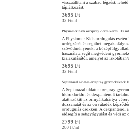
visszaállítani a szabad légzést, lehet
táplálkozást.
3695 Ft
32 Ft/ml
Physiomer Kids orrspray 2 éves kortól 115 ml
A Physiomer Kids orrdugulás esetén 
orrlégzését és segíthet megakadályo
szövődményének, a középfülgyulladá
használata segít megvédeni gyermeké
kialakulásától, amelyet az iskolában
3695 Ft
32 Ft/ml
Septanazal oldatos orrspray gyermekeknek 
A Septanazal oldatos orrspray gyerm
hidrokloridot és dexpantenolt tartalm
alatt szűkíti az orrnyálkahártya vérer
duzzanatát és az orrváladék képződé
orrdugulás csökken. A dexpantenol 
elősegíti a sebgyógyulást és védi az 
2799 Ft
280 Ft/ml