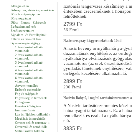
Izotóniás tengervizes készítmény a m
Allergia ellen
Babaápolás, etetés és pelenkázás
érdekében csecsemőknek 1 hónapos 
Bőr- és szépségápolás
felnőtteknek.
Bőrgyógyászat
Diéta - Fitness - Zsírégetés
2799 Ft
Egészségmegőrzés
56 Ft/ml
Érzékszerveinkre
Fájdalom- és lázcsillapítók
Filteres és tasakolt teák
Nasic orrspray kisgyermekeknek 10ml
Gyermekegészségügy
1 éves kortól adható
A nasic heveny orrnyálkahártya-gyul
vitaminok
duzzanatának enyhítésére, az orrdugu
2 éves kortól adható
nyálkahártya-elváltozások gyógyulásá
vitaminok
3 éves kortól adható
vazomotoros (az erek összehúzódásáv
vitaminok
gyulladás tüneteinek enyhítésére, val
4 éves kortól adható
orrlégzés kezelésére alkalmazható.
vitaminok
6 éves kortól adható
2899 Ft
vitaminok
Anyatej termélés
290 Ft/ml
Erősebb csontokért
Fog és szájápolás
Nasivin Baby 0,1 mg/ml tartósítószermentes 
Fogzás segítő termékek
Fülhigiénia
A Nasivin tartósítószermentes készí
Hurutos köhögésre
hatóanyagot tartalmaznak. Ez a ható
Immunerősítés
Láz és fájdalomcsillapítók
rendelkezik és ezáltal a nyálkahárty
Megfázás és meghülés
elő.
Orrcseppek és orrspray-k
Orrszívók és orröblítők
3835 Ft
Sejtműködést fokozó