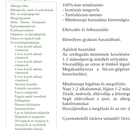
100%-ban természetes
Allergia ellen
- Izotóniás tengervíz
Babaápolás, etetés és pelenkázás
Bőr- és szépségápolás
- Tartósítószer-mentes
Bőrgyógyászat
- Mindennapi használata biztonságos
Diéta - Fitness - Zsírégetés
Egészségmegőrzés
Elkészítés és felhasználás
Érzékszerveinkre
Fájdalom- és lázcsillapítók
Filteres és tasakolt teák
Bármilyen gyakran használható.
Gyermekegészségügy
1 éves kortól adható
Ajánlott használat:
vitaminok
Az orrdugulás tüneteinek kezelésére
2 éves kortól adható
vitaminok
1-2 másodpercig mindkét orrlyukba
3 éves kortól adható
Visszaállítja az orron át történő légzé
vitaminok
Megakadályozza a fül-orr-gégésze
4 éves kortól adható
vitaminok
bronchiolitis).
6 éves kortól adható
vitaminok
Mindennapi higiénia és megelőzés:
Anyatej termélés
Erősebb csontokért
Napi 1-2 alkalommal, fújjon 1-2 más
Fog és szájápolás
Tisztít, nedvesít, eltávolítja a felesle
Fogzás segítő termékek
Segít eltávolítani a port, az alle
Fülhigiénia
baktériumokat
Hurutos köhögésre
Hozzájárulhat a megfázás és az orr- 
Immunerősítés
Láz és fájdalomcsillapítók
Megfázás és meghülés
Gyermekektől elzárva tartandó! Orvo
Orrcseppek és orrspray-k
Orrszívók és orröblítők
Sejtműködést fokozó