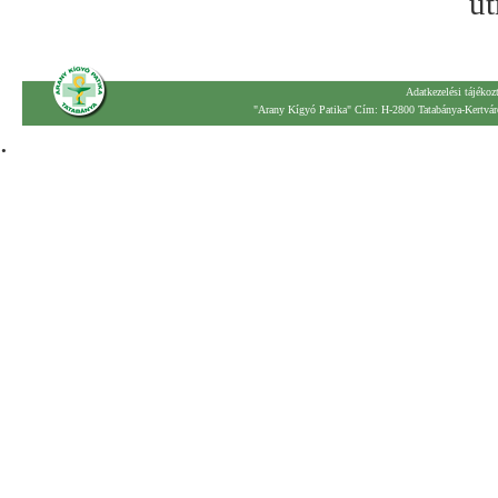
út
Adatkezelési tájékoz
"Arany Kígyó Patika" Cím: H-2800 Tatabánya-Kertváro
.