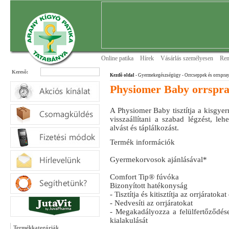
Online patika
Hírek
Vásárlás személyesen
Ren
Keresõ:
Kezdõ oldal
- Gyermekegészségügy
- Orrcseppek és orrspra
Physiomer Baby orrspray
A Physiomer Baby tisztítja a kisgyerm
visszaállítani a szabad légzést, le
alvást és táplálkozást.
Termék információk
Gyermekorvosok ajánlásával*
Comfort Tip® fúvóka
Bizonyított hatékonyság
- Tisztítja és kitisztítja az orrjáratoka
- Nedvesíti az orrjáratokat
- Megakadályozza a felülfertőződése
kialakulását
Termékkategóriák