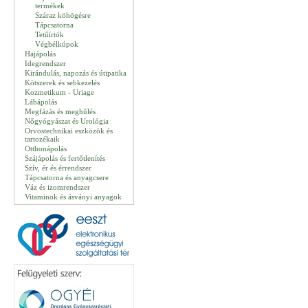
termékek
Száraz köhögésre
Tápcsatorna
Tetűírtók
Végbélkúpok
Hajápolás
Idegrendszer
Kirándulás, napozás és útipatika
Kötszerek és sebkezelés
Kozmetikum - Uriage
Lábápolás
Megfázás és meghűlés
Nőgyógyászat és Urológia
Orvostechnikai eszközök és
tartozékaik
Otthonápolás
Szájápolás és fertőtlenítés
Szív, ér és érrendszer
Tápcsatorna és anyagcsere
Váz és izomrendszer
Vitaminok és ásványi anyagok