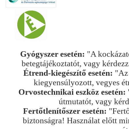
Gyógyszer esetén:
"A kockázato
betegtájékoztatót, vagy kérdez
Étrend-kiegészítő esetén:
"Az 
kiegyensúlyozott, vegyes ét
Orvostechnikai eszköz esetén:
útmutatót, vagy kér
Fertőtlenítőszer esetén:
"Fertő
biztonságra! Használat előtt mi