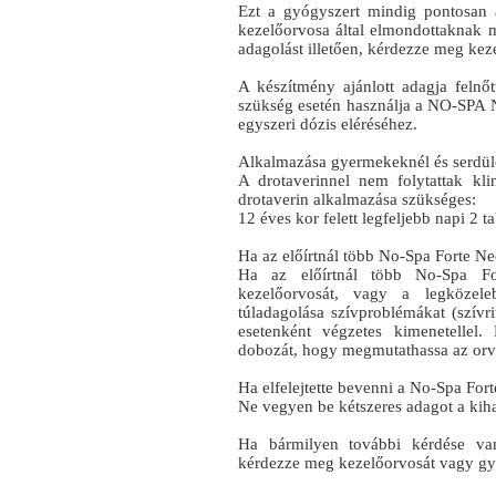
Ezt a gyógyszert mindig pontosan 
kezelőorvosa által elmondottaknak 
adagolást illetően, kérdezze meg ke
A készítmény ajánlott adagja felnő
szükség esetén használja a NO-SPA N
egyszeri dózis eléréséhez.
Alkalmazása gyermekeknél és serdül
A drotaverinnel nem folytattak kl
drotaverin alkalmazása szükséges:
12 éves kor felett legfeljebb napi 2 t
Ha az előírtnál több No-Spa Forte Neo
Ha az előírtnál több No-Spa For
kezelőorvosát, vagy a legközeleb
túladagolása szívproblémákat (szívri
esetenként végzetes kimenetellel
dobozát, hogy megmutathassa az orv
Ha elfelejtette bevenni a No-Spa Fort
Ne vegyen be kétszeres adagot a kihag
Ha bármilyen további kérdése van
kérdezze meg kezelőorvosát vagy gy