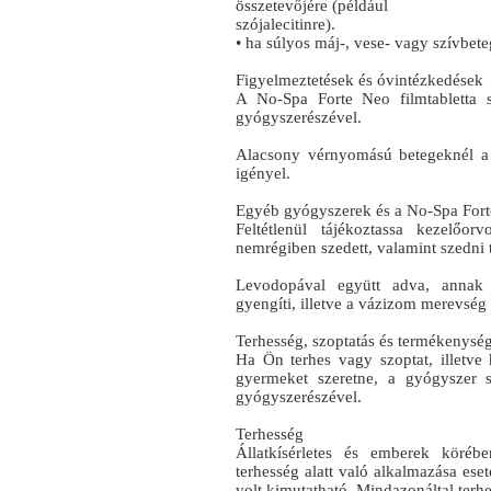
összetevőjére (például
szójalecitinre).
• ha súlyos máj-, vese- vagy szívbet
Figyelmeztetések és óvintézkedések
A No-Spa Forte Neo filmtabletta s
gyógyszerészével.
Alacsony vérnyomású betegeknél a 
igényel.
Egyéb gyógyszerek és a No-Spa Forte
Feltétlenül tájékoztassa kezelőo
nemrégiben szedett, valamint szedni 
Levodopával együtt adva, annak a
gyengíti, illetve a vázizom merevség
Terhesség, szoptatás és termékenysé
Ha Ön terhes vagy szoptat, illetve
gyermeket szeretne, a gyógyszer s
gyógyszerészével.
Terhesség
Állatkísérletes és emberek körébe
terhesség alatt való alkalmazása eset
volt kimutatható. Mindazonáltal terh