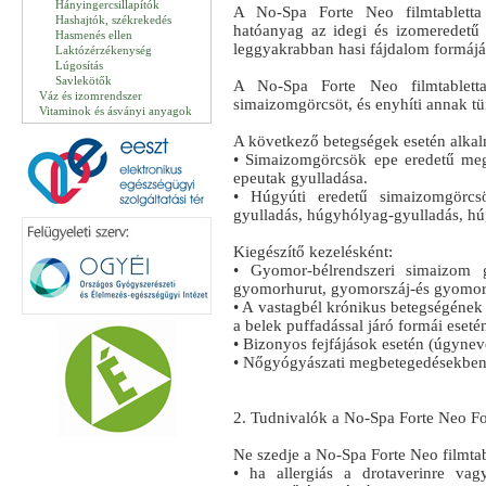
Hányingercsillapítók
A No-Spa Forte Neo filmtabletta 
Hashajtók, székrekedés
hatóanyag az idegi és izomeredetű
Hasmenés ellen
leggyakrabban hasi fájdalom formájá
Laktózérzékenység
Lúgosítás
Savlekötők
A No-Spa Forte Neo filmtablett
Váz és izomrendszer
simaizomgörcsöt, és enyhíti annak tün
Vitaminok és ásványi anyagok
A következő betegségek esetén alka
• Simaizomgörcsök epe eredetű meg
epeutak gyulladása.
• Húgyúti eredetű simaizomgörcs
gyulladás, húgyhólyag-gyulladás, h
Kiegészítő kezelésként:
• Gyomor-bélrendszeri simaizom 
gyomorhurut, gyomorszáj-és gyomorgö
• A vastagbél krónikus betegségének 
a belek puffadással járó formái esetén
• Bizonyos fejfájások esetén (úgyneve
• Nőgyógyászati megbetegedésekben: 
2. Tudnivalók a No-Spa Forte Neo Fort
Ne szedje a No-Spa Forte Neo filmtab
• ha allergiás a drotaverinre va