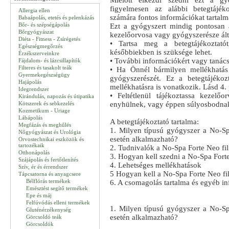
Mielőtt elkezdi szedni ezt a gyó
figyelmesen az alábbi betegtájék
Allergia ellen
számára fontos információkat tartalm
Babaápolás, etetés és pelenkázás
Bőr- és szépségápolás
Ezt a gyógyszert mindig pontosan 
Bőrgyógyászat
kezelőorvosa vagy gyógyszerésze ált
Diéta - Fitness - Zsírégetés
• Tartsa meg a betegtájékoztató
Egészségmegőrzés
későbbiekben is szüksége lehet.
Érzékszerveinkre
• További információkért vagy tanác
Fájdalom- és lázcsillapítók
Filteres és tasakolt teák
• Ha Önnél bármilyen mellékhatás 
Gyermekegészségügy
gyógyszerészét. Ez a betegtájékoz
Hajápolás
mellékhatásra is vonatkozik. Lásd 4. 
Idegrendszer
• Feltétlenül tájékoztassa kezel
Kirándulás, napozás és útipatika
Kötszerek és sebkezelés
enyhülnek, vagy éppen súlyosbodna
Kozmetikum - Uriage
Lábápolás
A betegtájékoztató tartalma:
Megfázás és meghűlés
1. Milyen típusú gyógyszer a No-Sp
Nőgyógyászat és Urológia
esetén alkalmazható?
Orvostechnikai eszközök és
tartozékaik
2. Tudnivalók a No-Spa Forte Neo fil
Otthonápolás
3. Hogyan kell szedni a No-Spa Forte
Szájápolás és fertőtlenítés
4. Lehetséges mellékhatások
Szív, ér és érrendszer
5 Hogyan kell a No-Spa Forte Neo film
Tápcsatorna és anyagcsere
Bélflórás termékek
6. A csomagolás tartalma és egyéb i
Emésztést segítő termékek
Epe és máj
Felfúvódás elleni termékek
1. Milyen típusú gyógyszer a No-Sp
Gluténérzékenység
esetén alkalmazható?
Görcsoldó teák
Görcsoldók