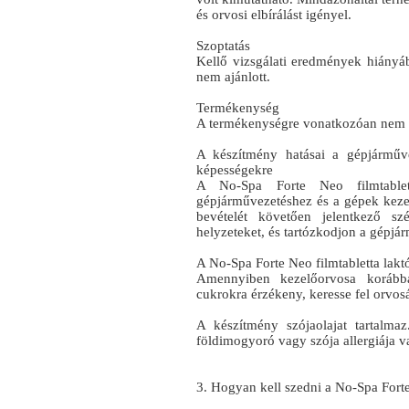
és orvosi elbírálást igényel.
Szoptatás
Kellő vizsgálati eredmények hiányá
nem ajánlott.
Termékenység
A termékenységre vonatkozóan nem ál
A készítmény hatásai a gépjárműv
képességekre
A No-Spa Forte Neo filmtablet
gépjárművezetéshez és a gépek keze
bevételét követően jelentkező sz
helyzeteket, és tartózkodjon a gépjár
A No-Spa Forte Neo filmtabletta laktóz
Amennyiben kezelőorvosa korább
cukrokra érzékeny, keresse fel orvosá
A készítmény szójaolajat tartalm
földimogyoró vagy szója allergiája v
3. Hogyan kell szedni a No-Spa Forte