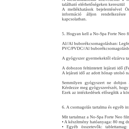
található elérhetőségeken keresztül
A mellékhatások bejelentésével Ö
információ álljon rendelkezésr
kapcsolatban.
5. Hogyan kell a No-Spa Forte Neo fil
Al//Al buborékcsomagolásban: Legfe
PVC/PVDC//Al buborékcsomagolásban
A gyógyszer gyermekektől elzárva ta
A dobozon feltüntetett lejárati idő (
A lejárati idő az adott hónap utolsó 
Semmilyen gyógyszert ne dobjon a
Kérdezze meg gyógyszerészét, hogy 
Ezek az intézkedések elősegítik a kö
6. A csomagolás tartalma és egyéb i
Mit tartalmaz a No-Spa Forte Neo fil
• A készítmény hatóanyaga: 80 mg dro
• Egyéb összetevők: tablettamag: