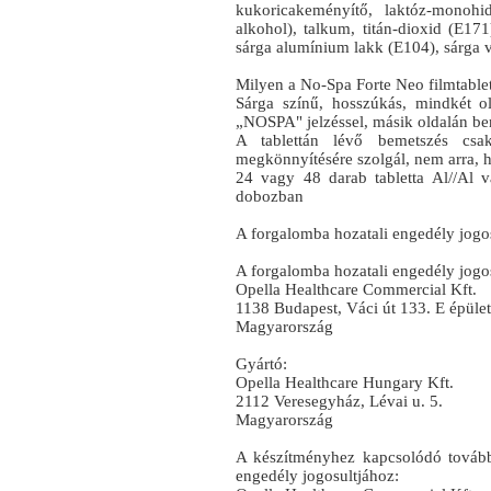
kukoricakeményítő, laktóz-monohidr
alkohol), talkum, titán-dioxid (E171
sárga alumínium lakk (E104), sárga 
Milyen a No-Spa Forte Neo filmtablet
Sárga színű, hosszúkás, mindkét 
„NOSPA" jelzéssel, másik oldalán beme
A tablettán lévő bemetszés csak
megkönnyítésére szolgál, nem arra, 
24 vagy 48 darab tabletta Al//Al
dobozban
A forgalomba hozatali engedély jogos
A forgalomba hozatali engedély jogos
Opella Healthcare Commercial Kft.
1138 Budapest, Váci út 133. E épület
Magyarország
Gyártó:
Opella Healthcare Hungary Kft.
2112 Veresegyház, Lévai u. 5.
Magyarország
A készítményhez kapcsolódó további
engedély jogosultjához: