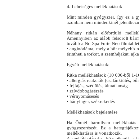
4. Lehetséges mellékhatások
Mint minden gyógyszer, így ez a g
azonban nem mindenkinél jelentkezn
Néhány ritkán előforduló mellék
Amennyiben az alább felsorolt bárme
tovább a No-Spa Forte Neo filmtablett
• angioödéma, mely a bőr mélyebb rét
érintheti a torkot, a szemhéjakat, ajk
Egyéb mellékhatások:
Ritka mellékhatások (10 000-ből 1-10
• allergiás reakciók (csalánkiütés, bőr
• fejfájás, szédülés, álmatlanság
• szívdobogásérzés
• vérnyomásesés
• hányinger, székrekedés
Mellékhatások bejelentése
Ha Önnél bármilyen mellékhatás j
gyógyszerészét. Ez a betegtájékoz
mellékhatásra is vonatkozik.
A mellékhatásokat közvetlenül a ha