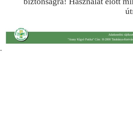
biztonságra! Használat előtt mi
út
Adatkezelési tájékoz
"Arany Kígyó Patika" Cím: H-2800 Tatabánya-Kertváro
.