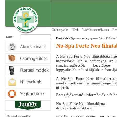
Online patika
Hírek
Vásárlás személyesen
Ren
Keresõ:
Kezdõ oldal
- Tápcsatorna és anyagcsere
- Görcsoldók
- No-S
No-Spa Forte Neo filmta
A No-Spa Forte Neo filmtabletta hat
hidroklorid. Ez a hatóanyag az i
simaizomgörcsök kezelésére 
leggyakrabban hasi fájdalom formájá
A No-Spa Forte Neo filmtabletta 
amely csökkenti a simaizomgörcsö
tüneteit.
Betegtájékoztató: Információk a felh
No-Spa Forte Neo filmtabletta
drotaverin-hidroklorid
Termékkategóriák