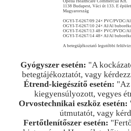
Opella Healthcare Commercial Kft.
1138 Budapest, Váci út 133. E épület
Magyarország
OGYI-T-6267/09 24× PVC/PVDC/Al
OGYI-T-6267/10 24× Al/Al buborék
OGYI-T-6267/13 48× PVC/PVDC/Al
OGYI-T-6267/14 48× Al/Al buborék
A betegtájékoztató legutóbbi felülvi
Gyógyszer esetén:
"A kockázato
betegtájékoztatót, vagy kérdez
Étrend-kiegészítő esetén:
"Az 
kiegyensúlyozott, vegyes ét
Orvostechnikai eszköz esetén:
útmutatót, vagy kér
Fertőtlenítőszer esetén:
"Fertő