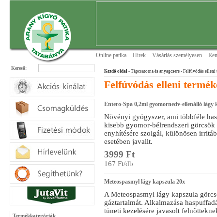
Online patika
Hírek
Vásárlás személyesen
Ren
Keresõ:
Kezdõ oldal
- Tápcsatorna és anyagcsere
- Felfúvódás elleni
Felfúvódás elleni termé
Entero-Spa 0,2ml gyomornedv-ellenálló lágy 
Növényi gyógyszer, ami többféle has
kisebb gyomor-bélrendszeri görcsök 
enyhítésére szolgál, különösen irrit
esetében javallt.
3999 Ft
167 Ft/db
Meteospasmyl lágy kapszula 20x
A Meteospasmyl lágy kapszula görcso
gáztartalmát. Alkalmazása haspuffadá
tüneti kezelésére javasolt felnőttekne
Termékkategóriák