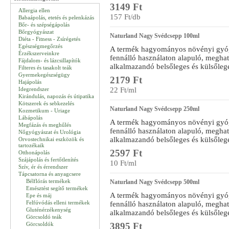
3149 Ft
Allergia ellen
157 Ft/db
Babaápolás, etetés és pelenkázás
Bőr- és szépségápolás
Bőrgyógyászat
Naturland Nagy Svédcsepp 100ml
Diéta - Fitness - Zsírégetés
Egészségmegőrzés
A termék hagyományos növényi gyógy
Érzékszerveinkre
fennálló használaton alapuló, meghat
Fájdalom- és lázcsillapítók
alkalmazandó belsőleges és külsőlege
Filteres és tasakolt teák
Gyermekegészségügy
2179 Ft
Hajápolás
Idegrendszer
22 Ft/ml
Kirándulás, napozás és útipatika
Kötszerek és sebkezelés
Naturland Nagy Svédcsepp 250ml
Kozmetikum - Uriage
Lábápolás
A termék hagyományos növényi gyógy
Megfázás és meghűlés
fennálló használaton alapuló, meghat
Nőgyógyászat és Urológia
alkalmazandó belsőleges és külsőlege
Orvostechnikai eszközök és
tartozékaik
2597 Ft
Otthonápolás
Szájápolás és fertőtlenítés
10 Ft/ml
Szív, ér és érrendszer
Tápcsatorna és anyagcsere
Bélflórás termékek
Naturland Nagy Svédcsepp 500ml
Emésztést segítő termékek
A termék hagyományos növényi gyógy
Epe és máj
Felfúvódás elleni termékek
fennálló használaton alapuló, meghat
Gluténérzékenység
alkalmazandó belsőleges és külsőlege
Görcsoldó teák
Görcsoldók
3895 Ft