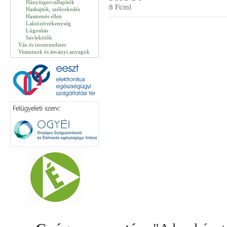
Hányingercsillapítók
8 Ft/ml
Hashajtók, székrekedés
Hasmenés ellen
Laktózérzékenység
Lúgosítás
Savlekötők
Váz és izomrendszer
Vitaminok és ásványi anyagok