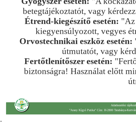
Gyógyszer esetén:
"A kockázato
betegtájékoztatót, vagy kérdez
Étrend-kiegészítő esetén:
"Az 
kiegyensúlyozott, vegyes ét
Orvostechnikai eszköz esetén:
útmutatót, vagy kér
Fertőtlenítőszer esetén:
"Fertő
biztonságra! Használat előtt mi
út
Adatkezelési tájékoz
"Arany Kígyó Patika" Cím: H-2800 Tatabánya-Kertváro
.