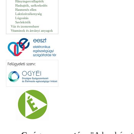
Hányingercsillapítók
Hashajtók, székrekedés
Hasmenés ellen
Laktózérzékenység
Lúgosítás
Savlekötők
Váz és izomrendszer
Vitaminok és ásványi anyagok