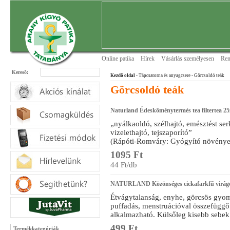
Online patika
Hírek
Vásárlás személyesen
Ren
Keresõ:
Kezdõ oldal
- Tápcsatorna és anyagcsere
- Görcsoldó teák
Görcsoldó teák
Naturland Édesköménytermés tea filtertea 25
„nyálkaoldó, szélhajtó, emésztést ser
vizelethajtó, tejszaporító”
(Rápóti-Romváry: Gyógyító növénye
1095 Ft
44 Ft/db
NATURLAND Közönséges cickafarkfű virágos
Étvágytalanság, enyhe, görcsös gyom
puffadás, menstruációval összefüggő
alkalmazható. Külsőleg kisebb sebek 
499 Ft
Termékkategóriák