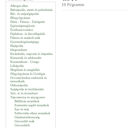
10 Ft/gramm
Allergia ellen
Babaápolás, etetés és pelenkázás
Bőr- és szépségápolás
Bőrgyógyászat
Diéta - Fitness - Zsírégetés
Egészségmegőrzés
Érzékszerveinkre
Fájdalom- és lázcsillapítók
Filteres és tasakolt teák
Gyermekegészségügy
Hajápolás
Idegrendszer
Kirándulás, napozás és útipatika
Kötszerek és sebkezelés
Kozmetikum - Uriage
Lábápolás
Megfázás és meghűlés
Nőgyógyászat és Urológia
Orvostechnikai eszközök és
tartozékaik
Otthonápolás
Szájápolás és fertőtlenítés
Szív, ér és érrendszer
Tápcsatorna és anyagcsere
Bélflórás termékek
Emésztést segítő termékek
Epe és máj
Felfúvódás elleni termékek
Gluténérzékenység
Görcsoldó teák
Görcsoldók