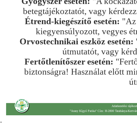
Gyógyszer esetén:
"A kockázato
betegtájékoztatót, vagy kérdez
Étrend-kiegészítő esetén:
"Az 
kiegyensúlyozott, vegyes ét
Orvostechnikai eszköz esetén:
útmutatót, vagy kér
Fertőtlenítőszer esetén:
"Fertő
biztonságra! Használat előtt mi
út
Adatkezelési tájékoz
"Arany Kígyó Patika" Cím: H-2800 Tatabánya-Kertváro
.