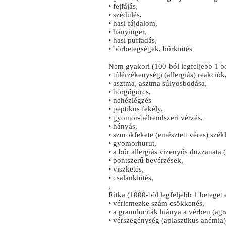
• fejfájás,
• szédülés,
• hasi fájdalom,
• hányinger,
• hasi puffadás,
• bőrbetegségek, bőrkiütés
Nem gyakori (100-ból legfeljebb 1 bet
• túlérzékenységi (allergiás) reakciók
• asztma, asztma súlyosbodása,
• hörgőgörcs,
• nehézlégzés
• peptikus fekély,
• gyomor-bélrendszeri vérzés,
• hányás,
• szurokfekete (emésztett véres) székl
• gyomorhurut,
• a bőr allergiás vizenyős duzzanata
• pontszerű bevérzések,
• viszketés,
• csalánkiütés,
,
Ritka (1000-ből legfeljebb 1 beteget é
• vérlemezke szám csökkenés,
• a granulociták hiánya a vérben (agr
• vérszegénység (aplasztikus anémia)