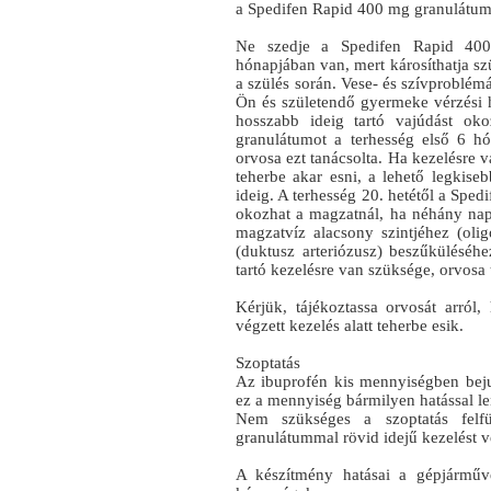
a Spedifen Rapid 400 mg granulátum
Ne szedje a Spedifen Rapid 400
hónapjában van, mert károsíthatja s
a szülés során. Vese- és szívproblém
Ön és születendő gyermeke vérzési ha
hosszabb ideig tartó vajúdást o
granulátumot a terhesség első 6 hó
orvosa ezt tanácsolta. Ha kezelésre
teherbe akar esni, a lehető legkise
ideig. A terhesség 20. hetétől a Sp
okozhat a magzatnál, ha néhány nap
magzatvíz alacsony szintjéhez (ol
(duktusz arteriózusz) beszűküléséh
tartó kezelésre van szüksége, orvosa 
Kérjük, tájékoztassa orvosát arró
végzett kezelés alatt teherbe esik.
Szoptatás
Az ibuprofén kis mennyiségben bej
ez a mennyiség bármilyen hatással l
Nem szükséges a szoptatás fel
granulátummal rövid idejű kezelést v
A készítmény hatásai a gépjárműv