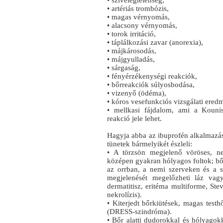
• szívelégtelenség,
• artériás trombózis,
• magas vérnyomás,
• alacsony vérnyomás,
• torok irritáció,
• táplálkozási zavar (anorexia),
• májkárosodás,
• májgyulladás,
• sárgaság,
• fényérzékenységi reakciók,
• bőrreakciók súlyosbodása,
• vizenyő (ödéma),
• kóros vesefunkciós vizsgálati ere
• mellkasi fájdalom, ami a Kounis
reakció jele lehet.
Hagyja abba az ibuprofén alkalmazásá
tünetek bármelyikét észleli:
• A törzsön megjelenő vöröses, n
középen gyakran hólyagos foltok; bő
az orrban, a nemi szerveken és a 
megjelenését megelőzheti láz vagy 
dermatitisz, eritéma multiforme, St
nekrolízis).
• Kiterjedt bőrkiütések, magas tes
(DRESS-szindróma).
• Bőr alatti dudorokkal és hólyagokk