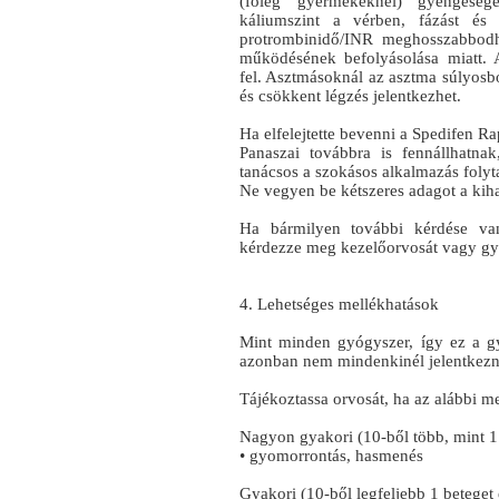
(főleg gyermekeknél) gyengesége
káliumszint a vérben, fázást és 
protrombinidő/INR meghosszabbodha
működésének befolyásolása miatt. 
fel. Asztmásoknál az asztma súlyos
és csökkent légzés jelentkezhet.
Ha elfelejtette bevenni a Spedifen 
Panaszai továbbra is fennállhatn
tanácsos a szokásos alkalmazás folyt
Ne vegyen be kétszeres adagot a kiha
Ha bármilyen további kérdése van
kérdezze meg kezelőorvosát vagy gy
4. Lehetséges mellékhatások
Mint minden gyógyszer, így ez a g
azonban nem mindenkinél jelentkezn
Tájékoztassa orvosát, ha az alábbi m
Nagyon gyakori (10-ből több, mint 1 
• gyomorrontás, hasmenés
Gyakori (10-ből legfeljebb 1 beteget é