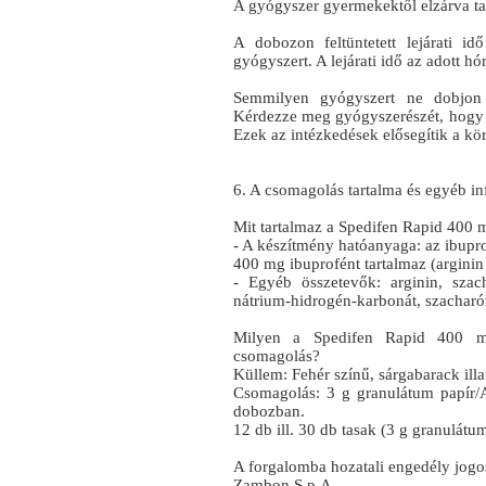
A gyógyszer gyermekektől elzárva ta
A dobozon feltüntetett lejárati i
gyógyszert. A lejárati idő az adott h
Semmilyen gyógyszert ne dobjon 
Kérdezze meg gyógyszerészét, hogy 
Ezek az intézkedések elősegítik a kö
6. A csomagolás tartalma és egyéb i
Mit tartalmaz a Spedifen Rapid 400
- A készítmény hatóanyaga: az ibupr
400 mg ibuprofént tartalmaz (arginin
- Egyéb összetevők: arginin, szac
nátrium-hidrogén-karbonát, szacharó
Milyen a Spedifen Rapid 400 m
csomagolás?
Küllem: Fehér színű, sárgabarack ill
Csomagolás: 3 g granulátum papír/Al
dobozban.
12 db ill. 30 db tasak (3 g granulátum
A forgalomba hozatali engedély jogos
Zambon S.p.A.