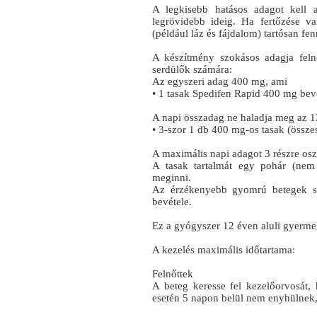
A legkisebb hatásos adagot kell 
legrövidebb ideig. Ha fertőzése v
(például láz és fájdalom) tartósan fe
A készítmény szokásos adagja feln
serdülők számára:
Az egyszeri adag 400 mg, ami
• 1 tasak Spedifen Rapid 400 mg bevét
A napi összadag ne haladja meg az 1
• 3-szor 1 db 400 mg-os tasak (össze
A maximális napi adagot 3 részre osz
A tasak tartalmát egy pohár (nem 
meginni.
Az érzékenyebb gyomrú betegek sz
bevétele.
Ez a gyógyszer 12 éven aluli gyerm
A kezelés maximális időtartama:
Felnőttek
A beteg keresse fel kezelőorvosát, 
esetén 5 napon belül nem enyhülnek