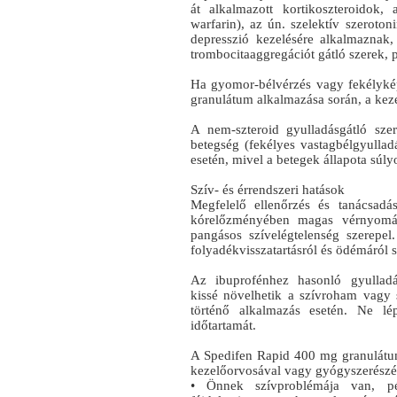
át alkalmazott kortikoszteroidok, 
warfarin), az ún. szelektív szeroton
depresszió kezelésére alkalmaznak,
trombocitaaggregációt gátló szerek, pl
Ha gyomor-bélvérzés vagy fekélyké
granulátum alkalmazása során, a kezelé
A nem-szteroid gyulladásgátló sze
betegség (fekélyes vastagbélgyullad
esetén, mivel a betegek állapota súl
Szív- és érrendszeri hatások
Megfelelő ellenőrzés és tanácsad
kórelőzményében magas vérnyomás
pangásos szívelégtelenség szerepe
folyadékvisszatartásról és ödémáról 
Az ibuprofénhez hasonló gyulladás
kissé növelhetik a szívroham vagy
történő alkalmazás esetén. Ne lép
időtartamát.
A Spedifen Rapid 400 mg granulátum
kezelőorvosával vagy gyógyszerészév
• Önnek szívproblémája van, péld