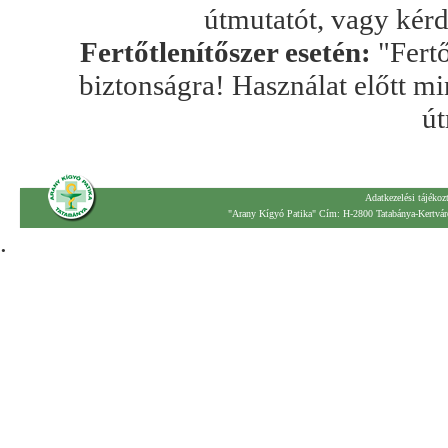
útmutatót, vagy kér
Fertőtlenítőszer esetén:
"Fertő
biztonságra! Használat előtt mi
út
Adatkezelési tájékoz
"Arany Kígyó Patika" Cím: H-2800 Tatabánya-Kertváro
.