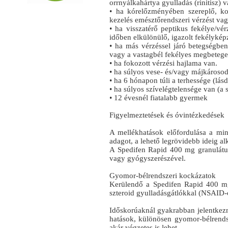
orrnyálkahártya gyulladás (rinitisz) 
• ha kórelőzményében szereplő, ko
kezelés emésztőrendszeri vérzést vag
• ha visszatérő peptikus fekélye/vé
időben elkülönülő, igazolt fekélyké
• ha más vérzéssel járó betegségben
vagy a vastagbél fekélyes megbeteged
• ha fokozott vérzési hajlama van.
• ha súlyos vese‑ és/vagy májkároso
• ha 6 hónapon túli a terhessége (lá
• ha súlyos szívelégtelensége van (a 
• 12 évesnél fiatalabb gyermek
Figyelmeztetések és óvintézkedések
A mellékhatások előfordulása a min
adagot, a lehető legrövidebb ideig a
A Spedifen Rapid 400 mg granulátum
vagy gyógyszerészével.
Gyomor-bélrendszeri kockázatok
Kerülendő a Spedifen Rapid 400 m
szteroid gyulladásgátlókkal (NSAID‑
Időskorúaknál gyakrabban jelentke
hatások, különösen gyomor-bélrendsz
akár végzetes is lehet.