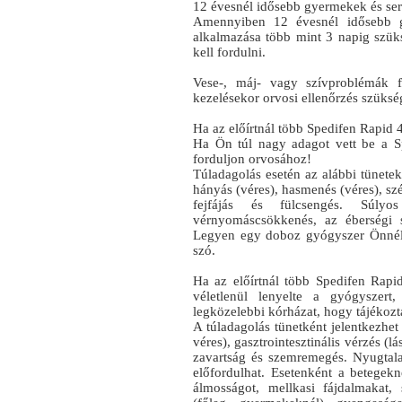
12 évesnél idősebb gyermekek és se
Amennyiben 12 évesnél idősebb g
alkalmazása több mint 3 napig szük
kell fordulni.
Vese-, máj- vagy szívproblémák fe
kezelésekor orvosi ellenőrzés szüksé
Ha az előírtnál több Spedifen Rapid 
Ha Ön túl nagy adagot vett be a S
forduljon orvosához!
Túladagolás esetén az alábbi tünete
hányás (véres), hasmenés (véres), sz
fejfájás és fülcsengés. Súlyo
vérnyomáscsökkenés, az éberségi 
Legyen egy doboz gyógyszer Önnél,
szó.
Ha az előírtnál több Spedifen Rap
véletlenül lenyelte a gyógyszert
legközelebbi kórházat, hogy tájékozta
A túladagolás tünetként jelentkezhe
véres), gasztrointesztinális vérzés (l
zavartság és szemremegés. Nyugtala
előfordulhat. Esetenként a betegek
álmosságot, mellkasi fájdalmakat, 