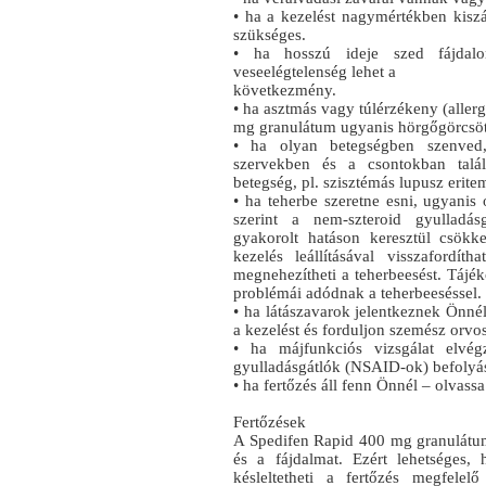
• ha a kezelést nagymértékben kiszár
szükséges.
• ha hosszú ideje szed fájdalomc
veseelégtelenség lehet a
következmény.
• ha asztmás vagy túlérzékeny (aller
mg granulátum ugyanis hörgőgörcsöt 
• ha olyan betegségben szenved
szervekben és a csontokban talál
betegség, pl. szisztémás lupusz erite
• ha teherbe szeretne esni, ugyanis
szerint a nem-szteroid gyulladás
gyakorolt hatáson keresztül csökk
kezelés leállításával visszaford
megnehezítheti a teherbeesést. Tájék
problémái adódnak a teherbeeséssel.
• ha látászavarok jelentkeznek Önné
a kezelést és forduljon szemész orvo
• ha májfunkciós vizsgálat elvég
gyulladásgátlók (NSAID‑ok) befolyá
• ha fertőzés áll fenn Önnél – olvassa
Fertőzések
A Spedifen Rapid 400 mg granulátum e
és a fájdalmat. Ezért lehetséges
késleltetheti a fertőzés megfele