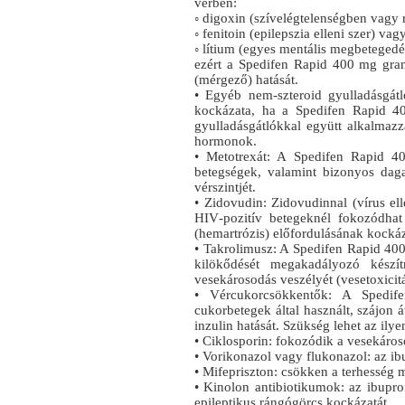
vérben:
◦ digoxin (szívelégtelenségben vagy 
◦ fenitoin (epilepszia elleni szer) vag
◦ lítium (egyes mentális megbeteged
ezért a Spedifen Rapid 400 mg gra
(mérgező) hatását.
• Egyéb nem-szteroid gyulladásgát
kockázata, ha a Spedifen Rapid 4
gyulladásgátlókkal együtt alkalmazzá
hormonok.
• Metotrexát: A Spedifen Rapid 4
betegségek, valamint bizonyos daga
vérszintjét.
• Zidovudin: Zidovudinnal (vírus ell
HIV‑pozitív betegeknél fokozódhat
(hemartrózis) előfordulásának kockáz
• Takrolimusz: A Spedifen Rapid 400 
kilökődését megakadályozó készí
vesekárosodás veszélyét (vesetoxicitá
• Vércukorcsökkentők: A Spedi
cukorbetegek által használt, szájon 
inzulin hatását. Szükség lehet az il
• Ciklosporin: fokozódik a vesekáro
• Vorikonazol vagy flukonazol: az ib
• Mifepriszton: csökken a terhesség 
• Kinolon antibiotikumok: az ibupro
epileptikus rángógörcs kockázatát