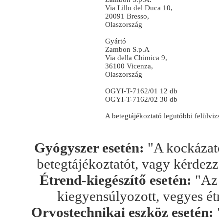
Via Lillo del Duca 10,
20091 Bresso,
Olaszország
Gyártó
Zambon S.p.A
Via della Chimica 9,
36100 Vicenza,
Olaszország
OGYI-T-7162/01 12 db
OGYI-T-7162/02 30 db
A betegtájékoztató legutóbbi felülvi
Gyógyszer esetén:
"A kockázato
betegtájékoztatót, vagy kérdez
Étrend-kiegészítő esetén:
"Az 
kiegyensúlyozott, vegyes ét
Orvostechnikai eszköz esetén: