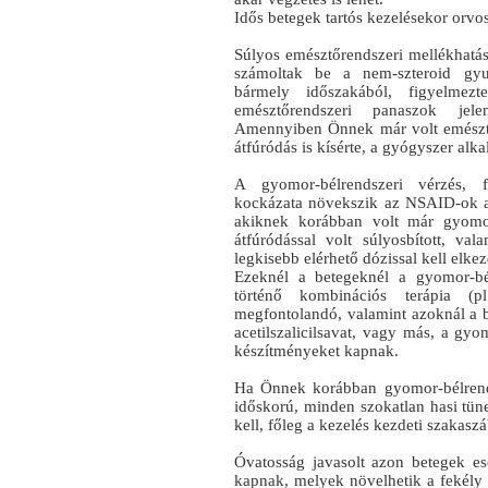
Idős betegek tartós kezelésekor orvos
Súlyos emésztőrendszeri mellékhatás
számoltak be a nem-szteroid gyul
bármely időszakából, figyelmez
emésztőrendszeri panaszok jele
Amennyiben Önnek már volt emésztőr
átfúródás is kísérte, a gyógyszer alk
A gyomor-bélrendszeri vérzés, f
kockázata növekszik az NSAID-ok a
akiknek korábban volt már gyomor
átfúródással volt súlyosbított, va
legkisebb elérhető dózissal kell elkez
Ezeknél a betegeknél a gyomor-bél
történő kombinációs terápia (p
megfontolandó, valamint azoknál a b
acetilszalicilsavat, vagy más, a gyo
készítményeket kapnak.
Ha Önnek korábban gyomor-bélrends
időskorú, minden szokatlan hasi tüne
kell, főleg a kezelés kezdeti szakasz
Óvatosság javasolt azon betegek es
kapnak, melyek növelhetik a fekély 