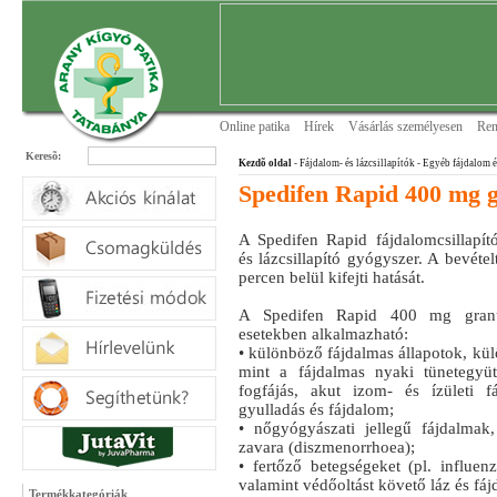
Online patika
Hírek
Vásárlás személyesen
Ren
Keresõ:
Kezdõ oldal
- Fájdalom- és lázcsillapítók
- Egyéb fájdalom é
Spedifen Rapid 400 mg 
A Spedifen Rapid fájdalomcsillapít
és lázcsillapító gyógyszer. A bevét
percen belül kifejti hatását.
A Spedifen Rapid 400 mg gran
esetekben alkalmazható:
• különböző fájdalmas állapotok, kü
mint a fájdalmas nyaki tünetegyütt
fogfájás, akut izom- és ízületi f
gyulladás és fájdalom;
• nőgyógyászati jellegű fájdalmak
zavara (diszmenorrhoea);
• fertőző betegségeket (pl. influen
valamint védőoltást követő láz és fá
Termékkategóriák