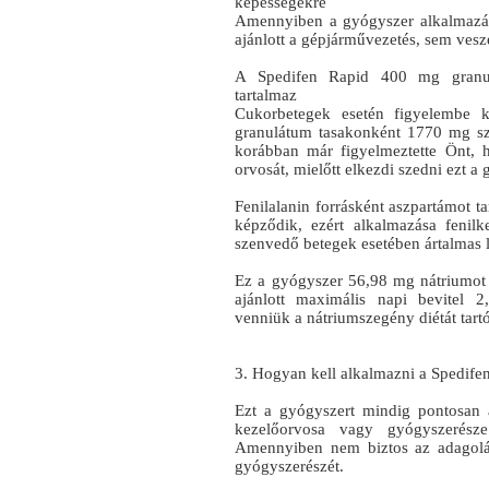
képességekre
Amennyiben a gyógyszer alkalmazása
ajánlott a gépjárművezetés, sem ves
A Spedifen Rapid 400 mg granulá
tartalmaz
Cukorbetegek esetén figyelembe 
granulátum tasakonként 1770 mg sz
korábban már figyelmeztette Önt, 
orvosát, mielőtt elkezdi szedni ezt a 
Fenilalanin forrásként aszpartámot t
képződik, ezért alkalmazása fenilk
szenvedő betegek esetében ártalmas l
Ez a gyógyszer 56,98 mg nátriumot 
ajánlott maximális napi bevitel 2
venniük a nátriumszegény diétát tart
3. Hogyan kell alkalmazni a Spedif
Ezt a gyógyszert mindig pontosan 
kezelőorvosa vagy gyógyszerésze
Amennyiben nem biztos az adagolás
gyógyszerészét.