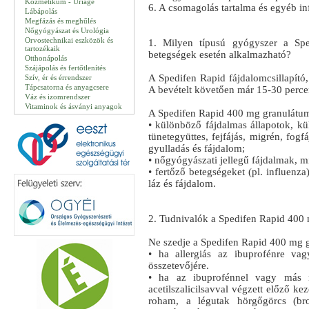
Kozmetikum - Uriage
6. A csomagolás tartalma és egyéb i
Lábápolás
Megfázás és meghűlés
Nőgyógyászat és Urológia
Orvostechnikai eszközök és
1. Milyen típusú gyógyszer a Sp
tartozékaik
betegségek esetén alkalmazható?
Otthonápolás
Szájápolás és fertőtlenítés
A Spedifen Rapid fájdalomcsillapító,
Szív, ér és érrendszer
Tápcsatorna és anyagcsere
A bevételt követően már 15-30 percen 
Váz és izomrendszer
Vitaminok és ásványi anyagok
A Spedifen Rapid 400 mg granulátum
• különböző fájdalmas állapotok, kü
tünetegyüttes, fejfájás, migrén, fogf
gyulladás és fájdalom;
• nőgyógyászati jellegű fájdalmak, m
• fertőző betegségeket (pl. influenz
láz és fájdalom.
2. Tudnivalók a Spedifen Rapid 400 
Ne szedje a Spedifen Rapid 400 mg 
• ha allergiás az ibuprofénre va
összetevőjére.
• ha az ibuprofénnel vagy más ne
acetilszalicilsavval végzett előző ke
roham, a légutak hörgőgörcs (bro