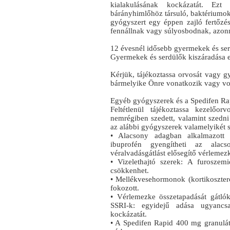
kialakulásának kockázatát. Ez
bárányhimlőhöz társuló, baktériumok 
gyógyszert egy éppen zajló fertőzés 
fennállnak vagy súlyosbodnak, azonn
12 évesnél idősebb gyermekek és ser
Gyermekek és serdülők kiszáradása e
Kérjük, tájékoztassa orvosát vagy gy
bármelyike Önre vonatkozik vagy vo
Egyéb gyógyszerek és a Spedifen R
Feltétlenül tájékoztassa kezelőo
nemrégiben szedett, valamint szedni
az alábbi gyógyszerek valamelyikét s
• Alacsony adagban alkalmazott ac
ibuprofén gyengítheti az alacs
véralvadásgátlást elősegítő vérlemezké
• Vizelethajtó szerek: A furoszemi
csökkenhet.
• Mellékvesehormonok (kortikoszter
fokozott.
• Vérlemezke összetapadását gátlók 
SSRI-k: egyidejű adása ugyancsa
kockázatát.
• A Spedifen Rapid 400 mg granulát