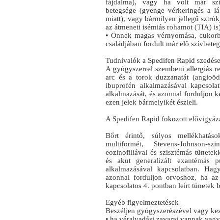
fájdalma), vagy ha volt már szív
betegsége (gyenge vérkeringés a lá
miatt), vagy bármilyen jellegű sztró
az átmeneti isémiás rohamot (TIA) is)
• Önnek magas vérnyomása, cukorbet
családjában fordult már elő szívbet
Tudnivalók a Spedifen Rapid szedése 
A gyógyszerrel szembeni allergiás re
arc és a torok duzzanatát (angioöd
ibuprofén alkalmazásával kapcsol
alkalmazását, és azonnal forduljon 
ezen jelek bármelyikét észleli.
A Spedifen Rapid fokozott elővigyáz
Bőrt érintő, súlyos mellékhatások
multiformét, Stevens-Johnson-szi
eozinofiliával és szisztémás tünete
és akut generalizált exantémás p
alkalmazásával kapcsolatban. Hag
azonnal forduljon orvoshoz, ha az 
kapcsolatos 4. pontban leírt tünetek b
Egyéb figyelmeztetések
Beszéljen gyógyszerészével vagy ke
• ha véralvadási zavarai vannak vagy