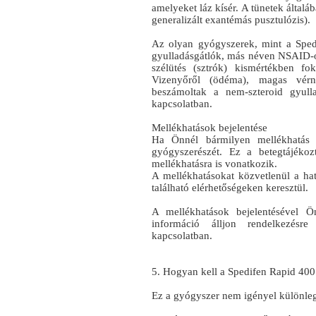
amelyeket láz kísér. A tünetek által
generalizált exantémás pusztulózis).
Az olyan gyógyszerek, mint a Spe
gyulladásgátlók, más néven NSAID‑ok
szélütés (sztrók) kismértékben fo
Vizenyőről (ödéma), magas vérny
beszámoltak a nem-szteroid gyull
kapcsolatban.
Mellékhatások bejelentése
Ha Önnél bármilyen mellékhatás j
gyógyszerészét. Ez a betegtájékoz
mellékhatásra is vonatkozik.
A mellékhatásokat közvetlenül a hat
található elérhetőségeken keresztül.
A mellékhatások bejelentésével Ö
információ álljon rendelkezésr
kapcsolatban.
5. Hogyan kell a Spedifen Rapid 400
Ez a gyógyszer nem igényel különlege