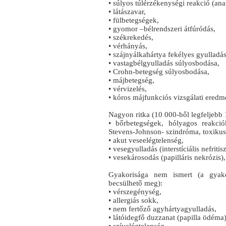
• súlyos túlérzékenységi reakció (anaf
• látászavar,
• fülbetegségek,
• gyomor –bélrendszeri átfúródás,
• székrekedés,
• vérhányás,
• szájnyálkahártya fekélyes gyulladás
• vastagbélgyulladás súlyosbodása,
• Crohn-betegség súlyosbodása,
• májbetegség,
• vérvizelés,
• kóros májfunkciós vizsgálati ered
Nagyon ritka (10 000-ből legfeljebb 1
• bőrbetegségek, hólyagos reakciók
Stevens-Johnson- szindróma, toxikus 
• akut veseelégtelenség,
• vesegyulladás (interstíciális nefritisz
• vesekárosodás (papilláris nekrózis),
Gyakorisága nem ismert (a gyako
becsülhető meg):
• vérszegénység,
• allergiás sokk,
• nem fertőző agyhártyagyulladás,
• látóidegfő duzzanat (papilla ödéma)