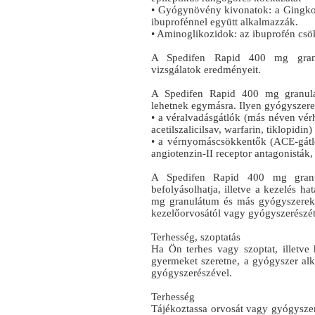
• Gyógynövény kivonatok: a Gingko 
ibuprofénnel együtt alkalmazzák.
• Aminoglikozidok: az ibuprofén csö
A Spedifen Rapid 400 mg granul
vizsgálatok eredményeit.
A Spedifen Rapid 400 mg granulá
lehetnek egymásra. Ilyen gyógyszere
• a véralvadásgátlók (más néven vérh
acetilszalicilsav, warfarin, tiklopidin)
• a vérnyomáscsökkentők (ACE-gátlók,
angiotenzin-II receptor antagonisták, 
A Spedifen Rapid 400 mg granu
befolyásolhatja, illetve a kezelés h
mg granulátum és más gyógyszerek e
kezelőorvosától vagy gyógyszerészét
Terhesség, szoptatás
Ha Ön terhes vagy szoptat, illetve
gyermeket szeretne, a gyógyszer alk
gyógyszerészével.
Terhesség
Tájékoztassa orvosát vagy gyógyszeré