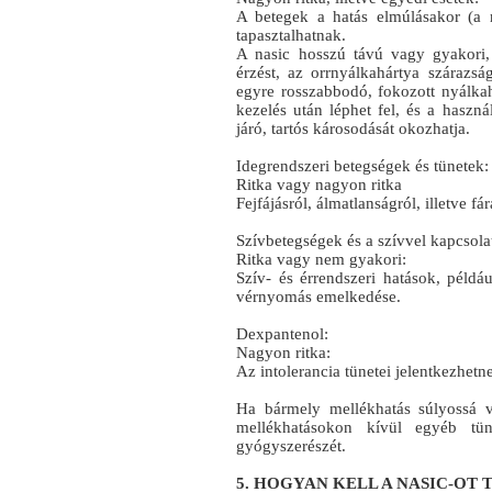
A betegek a hatás elmúlásakor (a r
tapasztalhatnak.
A nasic hosszú távú vagy gyakori, i
érzést, az orrnyálkahártya szárazsá
egyre rosszabbodó, fokozott nyálka
kezelés után léphet fel, és a haszná
járó, tartós károsodását okozhatja.
Idegrendszeri betegségek és tünetek:
Ritka vagy nagyon ritka
Fejfájásról, álmatlanságról, illetve f
Szívbetegségek és a szívvel kapcsola
Ritka vagy nem gyakori:
Szív- és érrendszeri hatások, példáu
vérnyomás emelkedése.
Dexpantenol:
Nagyon ritka:
Az intolerancia tünetei jelentkezhetn
Ha bármely mellékhatás súlyossá vá
mellékhatásokon kívül egyéb tüne
gyógyszerészét.
5. HOGYAN KELL A NASIC-OT 