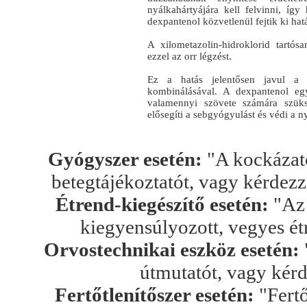
nyálkahártyájára kell felvinni, így
dexpantenol közvetlenül fejtik ki hat
A xilometazolin-hidroklorid tartósa
ezzel az orr légzést.
Ez a hatás jelentősen javul a x
kombinálásával. A dexpantenol eg
valamennyi szövete számára szüks
elősegíti a sebgyógyulást és védi a n
Gyógyszer esetén:
"A kockázato
betegtájékoztatót, vagy kérdez
Étrend-kiegészítő esetén:
"Az 
kiegyensúlyozott, vegyes ét
Orvostechnikai eszköz esetén:
útmutatót, vagy kér
Fertőtlenítőszer esetén:
"Fertő