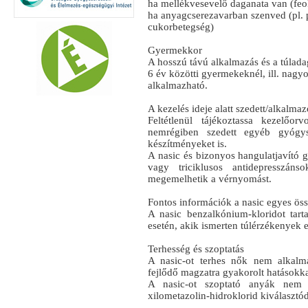
ha mellékvesevelő daganata van (fe
ha anyagcserezavarban szenved (pl. p
cukorbetegség)
Gyermekkor
A hosszú távú alkalmazás és a túlad
6 év közötti gyermekeknél, ill. nagy
alkalmazható.
A kezelés ideje alatt szedett/alkalma
Feltétlenül tájékoztassa kezelőo
nemrégiben szedett egyéb gyógys
készítményeket is.
A nasic és bizonyos hangulatjavító 
vagy triciklusos antidepresszáns
megemelhetik a vérnyomást.
Fontos információk a nasic egyes öss
A nasic benzalkónium-kloridot tar
esetén, akik ismerten túlérzékenyek er
Terhesség és szoptatás
A nasic-ot terhes nők nem alkalm
fejlődő magzatra gyakorolt hatásokka
A nasic-ot szoptató anyák nem 
xilometazolin-hidroklorid kiválasztód