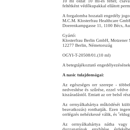
10 ml oldat 10 ml-es fehér, csav
feltétként védőkupakkal ellátott pe
A forgalomba hozatali engedély jogos
M.C.M. Klosterfrau Healthcare Gmb
Doerenkampgasse 11, 1100 Bécs, Aus
Gyártó:
Klosterfrau Berlin GmbH, Motzener S
12277 Berlin, Németország
OGYI-T-20508/01.(10 ml)
A betegtájékoztató engedélyezésének
A nasic tulajdonságai:
Az egészséges orr szerepe - többek
nedvesítése és szűrése, ezzel védve 
kiszáradástól. Emiatt az orr belső rés
Az orrnyálkahártya működését külö
beavatkozás) ronthatják. Ezen inge
orrlégzés nehézkessé válik, és ˝eldugu
Az orrnyálkahártya nátha vagy 
duzzanatának enyhítése érdeké