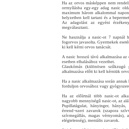
Ha az orvos másképpen nem rendeli
orrnyílásba egy-egy adag nasic olda
maximum három alkalommal naponta.
helyzetben kell tartani és a bepermet
Az adagolást az egyéni érzékenys
megválasztani.
Ne használja a nasic-ot 7 napnál 
fogorvos javasolta. Gyermekek eseté
ki kell kérni orvos tanácsát.
A nasic hosszú távú alkalmazása az 
esetben elhalásához vezethet.
Glaukómás (különösen szűkzugú 
alkalmazása előtt ki kell kérniük orvo
Ha a nasic alkalmazása során annak h
forduljon orvosához vagy gyógyszer
Ha az előírtnál több nasic-ot alka
nagyobb mennyiségű nasic-ot, az alá
Pupillatágulat, hányinger, hányás,
érrend¬szeri zavarok (szapora szívv
szívmegállás, magas vérnyomás), 
elégtelenség), mentális zavarok.