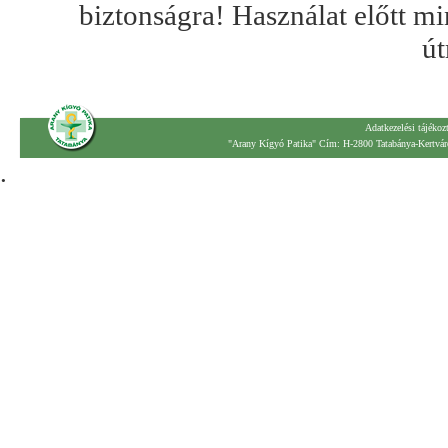
biztonságra! Használat előtt mi
út
Adatkezelési tájékoz
"Arany Kígyó Patika" Cím: H-2800 Tatabánya-Kertváro
.