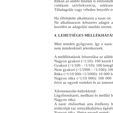
Ritkán az alábbi tünetek is előfordu
csökkent szívfrekvencia, sokks
Túladagolás vagy véletlen lenyelés e
Ha elfelejtette alkalmazni a nasic-ot:
Ne alkalmazzon kétszeres adagot a
kezelést az adagolási utasítás szerint.
4. LEHETSÉGES MELLÉKHATÁ
Mint minden gyógyszer, így a nasic
nem mindenkinél jelentkeznek.
A mellékhatások felsorolása az alábbi
Nagyon gyakori (>1/10): 100 kezelt b
Gyakori (>1/100 - <1/10): 100 betegb
Nem gyakori (>1/1000 - <1/100): 100
Ritka (>1/10 000-<1/1000): 10 000 be
Nagyon ritka (<1/10 000): 100 000 b
értve az egyedi eseteket és az ismere
Xilometazolin-hidroklorid:
Légzőrendszeri, mellkasi és mellűri 
Nagyon ritka:
A nasic elsősorban arra érzékeny b
irritációját (az orrnyálkahártya égésé
Nagyon ritka, illetve egyedi esetek: