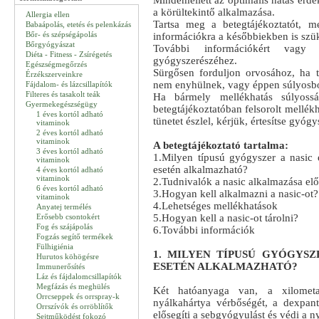
Mindemellett az optimális hatás érd
a körültekintő alkalmazása.
Allergia ellen
Tartsa meg a betegtájékoztatót, m
Babaápolás, etetés és pelenkázás
Bőr- és szépségápolás
információkra a későbbiekben is szük
Bőrgyógyászat
További információkért vagy t
Diéta - Fitness - Zsírégetés
gyógyszerészéhez.
Egészségmegőrzés
Sürgősen forduljon orvosához, ha t
Érzékszerveinkre
nem enyhülnek, vagy éppen súlyosb
Fájdalom- és lázcsillapítók
Filteres és tasakolt teák
Ha bármely mellékhatás súlyoss
Gyermekegészségügy
betegtájékoztatóban felsorolt mellé
1 éves kortól adható
tünetet észlel, kérjük, értesítse gyógy
vitaminok
2 éves kortól adható
vitaminok
A betegtájékoztató tartalma:
3 éves kortól adható
1.Milyen típusú gyógyszer a nasic 
vitaminok
esetén alkalmazható?
4 éves kortól adható
vitaminok
2.Tudnivalók a nasic alkalmazása elő
6 éves kortól adható
3.Hogyan kell alkalmazni a nasic-ot?
vitaminok
4.Lehetséges mellékhatások
Anyatej termélés
Erősebb csontokért
5.Hogyan kell a nasic-ot tárolni?
Fog és szájápolás
6.További információk
Fogzás segítő termékek
Fülhigiénia
1. MILYEN TÍPUSÚ GYÓGYSZ
Hurutos köhögésre
ESETÉN ALKALMAZHATÓ?
Immunerősítés
Láz és fájdalomcsillapítók
Megfázás és meghülés
Két hatóanyaga van, a xilometa
Orrcseppek és orrspray-k
nyálkahártya vérbőségét, a dexpan
Orrszívók és orröblítők
elősegíti a sebgyógyulást és védi a n
Sejtműködést fokozó