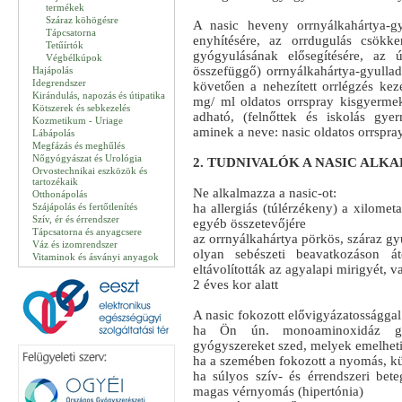
termékek
Száraz köhögésre
A nasic heveny orrnyálkahártya-g
Tápcsatorna
enyhítésére, az orrdugulás csökke
Tetűírtók
gyógyulásának elősegítésére, az 
Végbélkúpok
összefüggő) orrnyálkahártya-gyullad
Hajápolás
Idegrendszer
követően a nehezített orrlégzés ke
Kirándulás, napozás és útipatika
mg/ ml oldatos orrspray kisgyerm
Kötszerek és sebkezelés
adható, (felnőttek és iskolás gye
Kozmetikum - Uriage
aminek a neve: nasic oldatos orrspray
Lábápolás
Megfázás és meghűlés
Nőgyógyászat és Urológia
2. TUDNIVALÓK A NASIC ALK
Orvostechnikai eszközök és
tartozékaik
Ne alkalmazza a nasic-ot:
Otthonápolás
Szájápolás és fertőtlenítés
ha allergiás (túlérzékeny) a xilomet
Szív, ér és érrendszer
egyéb összetevőjére
Tápcsatorna és anyagcsere
az orrnyálkahártya pörkös, száraz gy
Váz és izomrendszer
olyan sebészeti beavatkozáson át
Vitaminok és ásványi anyagok
eltávolították az agyalapi mirigyét, 
2 éves kor alatt
A nasic fokozott elővigyázatossággal
ha Ön ún. monoaminoxidáz gá
gyógyszereket szed, melyek emelhet
ha a szemében fokozott a nyomás, 
ha súlyos szív- és érrendszeri bet
magas vérnyomás (hipertónia)