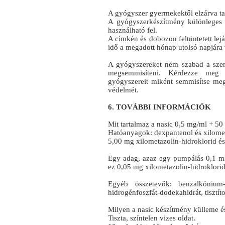
A gyógyszer gyermekektől elzárva ta
A gyógyszerkészítmény különleges t
használható fel.
A címkén és dobozon feltüntetett lejár
idő a megadott hónap utolsó napjára
A gyógyszereket nem szabad a szenn
megsemmisíteni. Kérdezze meg g
gyógyszereit miként semmisítse meg
védelmét.
6. TOVÁBBI INFORMÁCIÓK
Mit tartalmaz a nasic 0,5 mg/ml + 5
Hatóanyagok: dexpantenol és xilomet
5,00 mg xilometazolin-hidroklorid é
Egy adag, azaz egy pumpálás 0,1 ml
ez 0,05 mg xilometazolin-hidroklorid
Egyéb összetevők: benzalkónium-k
hidrogénfoszfát-dodekahidrát, tisztíto
Milyen a nasic készítmény külleme é
Tiszta, színtelen vizes oldat.