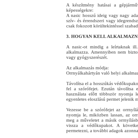
A készítmény hatásai a gépjármű
képességekre:
A nasic hosszú ideig vagy nagy ada
szív- és érrendszeri vagy idegrendsz
csak fokozott körültekintéssel szabad
3. HOGYAN KELL ALKALMAZNI
A nasic-ot mindig a leírtaknak il
alkalmazza. Amennyiben nem biztos
vagy gyógyszerészét.
Az alkalmazás módja:
Orrnyálkahártyán való helyi alkalmaz
Távolítsa el a hosszúkás védőkupakot
fel a szórófejet. Ezután távolítsa
használata előtt többször nyomja 
egyenletes eloszlású permet jelenik 
Vezesse be a szórófejet az orrnyíl
nyomja le, miközben lassan, az orrá
meg a műveletet a másik orrnyílásba
vissza a védőkupakot. A követk
permetezni, a további adagok azonna