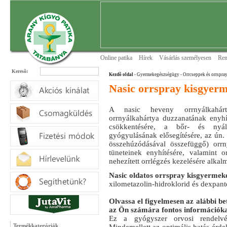
Online patika
Hírek
Vásárlás személyesen
Ren
Keresõ:
Kezdõ oldal
- Gyermekegészségügy
- Orrcseppek és orrspra
Nasic orrspray kisgyer
A nasic heveny orrnyálkahárt
orrnyálkahártya duzzanatának enyhí
csökkentésére, a bőr- és nyálka
gyógyulásának elősegítésére, az ún.
összehúzódásával összefüggő) orrny
tüneteinek enyhítésére, valamint o
nehezített orrlégzés kezelésére alkal
Nasic oldatos orrspray kisgyermek
xilometazolin-hidroklorid és dexpant
Olvassa el figyelmesen az alábbi be
az Ön számára fontos információka
Ez a gyógyszer orvosi rendelvé
Termékkategóriák