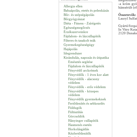
megelőzhető 
-a króm gyó
Allergia ellen
hámsérült (e
Babaápolás, etetés és pelenkázás
Bőr- és szépségápolás
Összetevők:
Lauryl Sulfa
Bőrgyógyászat
Diéta - Fitness - Zsírégetés
Gyártó/forga
Egészségmegőrzés
In Vitro Kuta
Érzékszerveinkre
2120 Dunakes
Fájdalom- és lázcsillapítók
Filteres és tasakolt teák
Gyermekegészségügy
Hajápolás
Idegrendszer
Kirándulás, napozás és útipatika
Emésztés segítése
Fájdalom és lázcsillapítók
Fényvédő arckrémek
Fényvédők - 1 éves kor alatt
Fényvédők - alacsony
védelem
Fényvédők - erős védelem
Fényvédők - közepes
védelem
Fényvédők gyermekeknek
Fertőtlenítés és sebkezelés
Füldugók
Fültisztítás
Görcsoldók
Hányinger csillapítók
Hasmenés esetén
Horkolásgátlás
Kézfertőtlenítők