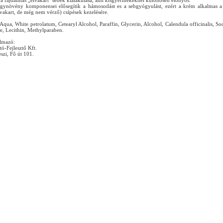
a fájdalmas „elvakart˝ sebek kialakulása, ami kisgyermekeknél különösen előnyös.
gynövény komponensei elősegítik a hámosodást es a sebgyógyulást, ezért a krém alkalmas 
lvakart, de még nem vérző) csípések kezelésére.
Aqua, White petrolatum, Cetearyl Alcohol, Paraffin, Glycerin, Alcohol, Calendula officinalis, S
te, Lecithin, Methylparaben.
lmazó:
tó-Fejlesztő Kft.
zi, Fő út 101.