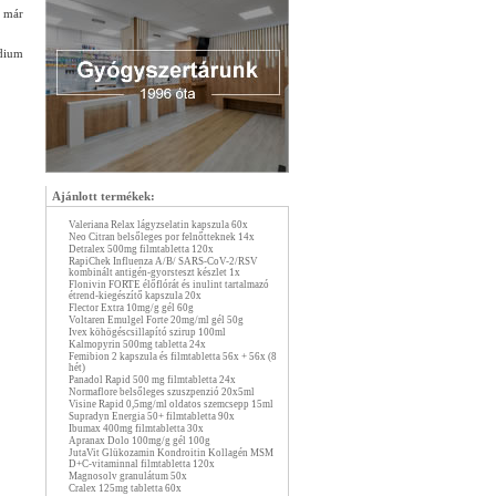
a már
odium
Ajánlott termékek:
Valeriana Relax lágyzselatin kapszula 60x
Neo Citran belsőleges por felnőtteknek 14x
Detralex 500mg filmtabletta 120x
RapiChek Influenza A/B/ SARS-CoV-2/RSV
kombinált antigén-gyorsteszt készlet 1x
Flonivin FORTE élőflórát és inulint tartalmazó
étrend-kiegészítő kapszula 20x
Flector Extra 10mg/g gél 60g
Voltaren Emulgel Forte 20mg/ml gél 50g
Ivex köhögéscsillapító szirup 100ml
Kalmopyrin 500mg tabletta 24x
Femibion 2 kapszula és filmtabletta 56x + 56x (8
hét)
Panadol Rapid 500 mg filmtabletta 24x
Normaflore belsőleges szuszpenzió 20x5ml
Visine Rapid 0,5mg/ml oldatos szemcsepp 15ml
Supradyn Energia 50+ filmtabletta 90x
Ibumax 400mg filmtabletta 30x
Apranax Dolo 100mg/g gél 100g
JutaVit Glükozamin Kondroitin Kollagén MSM
D+C-vitaminnal filmtabletta 120x
Magnosolv granulátum 50x
Cralex 125mg tabletta 60x