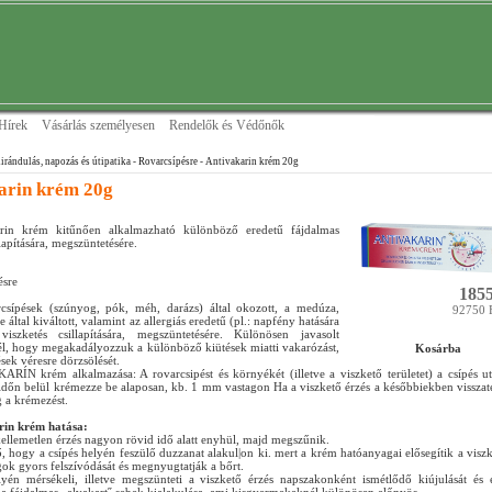
Hírek
Vásárlás személyesen
Rendelők és Védőnők
irándulás, napozás és útipatika
- Rovarcsípésre
- Antivakarin krém 20g
arin krém 20g
rin krém kitűnően alkalmazható különböző eredetű fájdalmas
llapítására, megszüntetésére.
ésre
1855
csípések (szúnyog, pók, méh, darázs) által okozott, a medúza,
92750 
e által kiváltott, valamint az allergiás eredetű (pl.: napfény hatására
viszketés csillapítására, megszüntetésére. Különösen javasolt
, hogy megakadályozzuk a különböző kiütések miatti vakarózást,
Kosárba
tések véresre dörzsölését.
ÍN krém alkalmazása: A rovarcsipést és környékét (illetve a viszkető területet) a csípés u
időn belül krémezze be alaposan, kb. 1 mm vastagon Ha a viszkető érzés a későbbiekben visszat
g a krémezést.
rin krém hatása:
kellemetlen érzés nagyon rövid idő alatt enyhül, majd megszűnik.
 hogy a csípés helyén feszülő duzzanat alakul|on ki. mert a krém hatóanyagai elősegítik a viszk
gok gyors felszívódását és megnyugtatják a bőrt.
lyén mérsékeli, illetve megszünteti a viszkető érzés napszakonként ismétlődő kiújulását és 