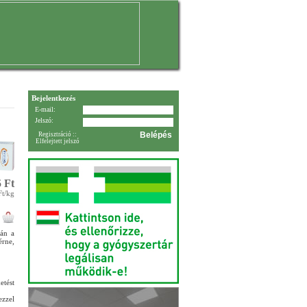
Bejelentkezés
E-mail:
Jelszó:
Regisztráció
::
Elfelejtett jelszó
 Ft
Ft/kg
tán a
érne,
etést
ezzel