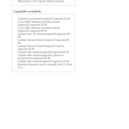
Rhinospray 1,265 mg/ml oldatos orrspray
Legújabb termékek:
Gallmet Extra étrend-kiegészítő kapszula 60 db
GALLMET-Immune (AntiBac) étrend-
kiegészítő, kapszula 30 db
GALLMET-Immune (AntiBac) étrend-
kiegészítő, kapszula 60 db
Gallmet Szív+Ér étrend-kiegészítő kapszula 90
db
Gallmet Natural étrend-kiegészítő kapszula 90
db
Gallmet Natural étrend-kiegészítő, epesav
kapszula 30 db
Gallmet Mix étrend-kiegészítő kapszula 90 db
Gallmet-Mix étrend-kiegészítő, epesav és
gyógynövény kapszula 60 db
Gallmet Mix étrend-kiegészítő kapszula 30 db
Herbária filterezett orvosi citromfű levél 25 filter
25 g