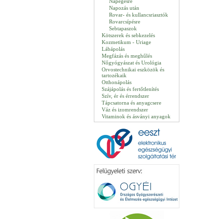
Napégésre
Napozás után
Rovar- és kullancsriasztók
Rovarcsípésre
Sebtapaszok
Kötszerek és sebkezelés
Kozmetikum - Uriage
Lábápolás
Megfázás és meghűlés
Nőgyógyászat és Urológia
Orvostechnikai eszközök és
tartozékaik
Otthonápolás
Szájápolás és fertőtlenítés
Szív, ér és érrendszer
Tápcsatorna és anyagcsere
Váz és izomrendszer
Vitaminok és ásványi anyagok