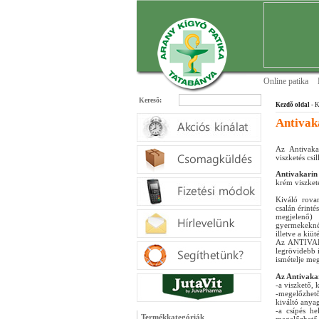
Online patika
Keresõ:
Kezdõ oldal
- K
Antivak
Az Antivaka
viszketés csi
Antivakarin
krém viszket
Kiváló rovar
csalán érintés
megjelenő) 
gyermekeknél
illetve a kiü
Az ANTIVAKAR
legrövidebb 
ismételje me
Az Antivaka
-a viszkető, 
-megelőzhető,
kiváltó anya
-a csípés he
Termékkategóriák