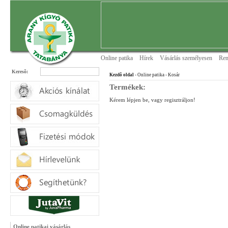
Online patika
Hírek
Vásárlás személyesen
Ren
Keresõ:
Kezdõ oldal
- Online patika
- Kosár
Termékek:
Kérem lépjen be, vagy regisztráljon!
Online patikai vásárlás