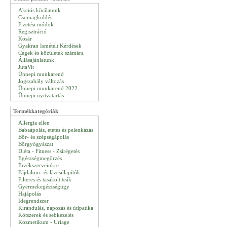
Akciós kínálatunk
Csomagküldés
Fizetési módok
Regisztráció
Kosár
Gyakran Ismételt Kérdések
Cégek és közületek számára
Állásajánlatunk
JutaVit
Ünnepi munkarend
Jogszabály változás
Ünnepi munkarend 2022
Ünnepi nyitvatartás
Termékkategóriák
Allergia ellen
Babaápolás, etetés és pelenkázás
Bőr- és szépségápolás
Bőrgyógyászat
Diéta - Fitness - Zsírégetés
Egészségmegőrzés
Érzékszerveinkre
Fájdalom- és lázcsillapítók
Filteres és tasakolt teák
Gyermekegészségügy
Hajápolás
Idegrendszer
Kirándulás, napozás és útipatika
Kötszerek és sebkezelés
Kozmetikum - Uriage