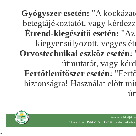
Gyógyszer esetén:
"A kockázato
betegtájékoztatót, vagy kérdez
Étrend-kiegészítő esetén:
"Az 
kiegyensúlyozott, vegyes ét
Orvostechnikai eszköz esetén:
útmutatót, vagy kér
Fertőtlenítőszer esetén:
"Fertő
biztonságra! Használat előtt mi
út
Adatkezelési tájékoz
"Arany Kígyó Patika" Cím: H-2800 Tatabánya-Kertváro
.