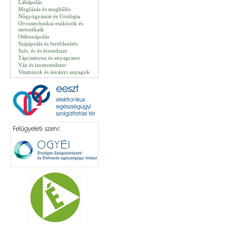
Lábápolás
Megfázás és meghűlés
Nőgyógyászat és Urológia
Orvostechnikai eszközök és
tartozékaik
Otthonápolás
Szájápolás és fertőtlenítés
Szív, ér és érrendszer
Tápcsatorna és anyagcsere
Váz és izomrendszer
Vitaminok és ásványi anyagok