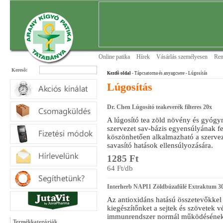
Online patika
Hírek
Vásárlás személyesen
Ren
Keresõ:
Kezdõ oldal
- Tápcsatorna és anyagcsere
- Lúgosítás
Lúgosítás
Dr. Chen Lúgosító teakeverék filteres 20x
A lúgosító tea zöld növény és gyógy
szervezet sav-bázis egyensúlyának f
köszönhetően alkalmazható a szerveze
savasító hatások ellensúlyozására.
1285 Ft
64 Ft/db
Interherb NAPI1 Zöldbúzafűlé Extraktum 3
Az antioxidáns hatású összetevőkkel 
kiegészítőnket a sejtek és szövetek 
immunrendszer normál működésének t
Termékkategóriák