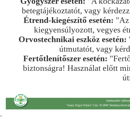
Gyógyszer esetén:
"A kockázato
betegtájékoztatót, vagy kérdez
Étrend-kiegészítő esetén:
"Az 
kiegyensúlyozott, vegyes ét
Orvostechnikai eszköz esetén:
útmutatót, vagy kér
Fertőtlenítőszer esetén:
"Fertő
biztonságra! Használat előtt mi
út
Adatkezelési tájékoz
"Arany Kígyó Patika" Cím: H-2800 Tatabánya-Kertváro
.