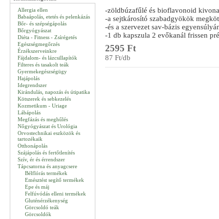
-zöldbúzafűlé és bioflavonoid kivona
Allergia ellen
Babaápolás, etetés és pelenkázás
-a sejtkárosító szabadgyökök megköt
Bőr- és szépségápolás
-és a szervezet sav-bázis egyensúly
Bőrgyógyászat
-1 db kapszula 2 evőkanál frissen pr
Diéta - Fitness - Zsírégetés
Egészségmegőrzés
2595 Ft
Érzékszerveinkre
87 Ft/db
Fájdalom- és lázcsillapítók
Filteres és tasakolt teák
Gyermekegészségügy
Hajápolás
Idegrendszer
Kirándulás, napozás és útipatika
Kötszerek és sebkezelés
Kozmetikum - Uriage
Lábápolás
Megfázás és meghűlés
Nőgyógyászat és Urológia
Orvostechnikai eszközök és
tartozékaik
Otthonápolás
Szájápolás és fertőtlenítés
Szív, ér és érrendszer
Tápcsatorna és anyagcsere
Bélflórás termékek
Emésztést segítő termékek
Epe és máj
Felfúvódás elleni termékek
Gluténérzékenység
Görcsoldó teák
Görcsoldók