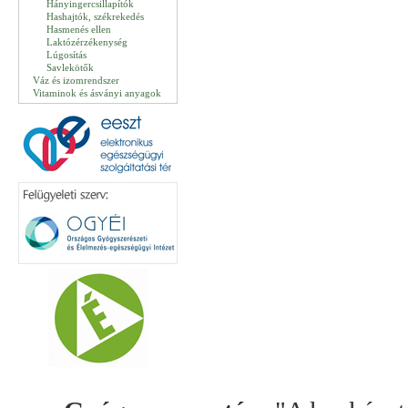
Hányingercsillapítók
Hashajtók, székrekedés
Hasmenés ellen
Laktózérzékenység
Lúgosítás
Savlekötők
Váz és izomrendszer
Vitaminok és ásványi anyagok