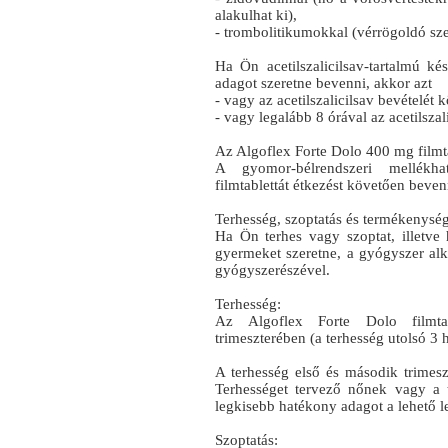
alakulhat ki),
- trombolitikumokkal (vérrögoldó sze
Ha Ön acetilszalicilsav-tartalmú k
adagot szeretne bevenni, akkor azt
- vagy az acetilszalicilsav bevételét
- vagy legalább 8 órával az acetilszali
Az Algoflex Forte Dolo 400 mg filmtabl
A gyomor-bélrendszeri mellékh
filmtablettát étkezést követően beven
Terhesség, szoptatás és termékenysé
Ha Ön terhes vagy szoptat, illetve
gyermeket szeretne, a gyógyszer alk
gyógyszerészével.
Terhesség:
Az Algoflex Forte Dolo filmta
trimeszterében (a terhesség utolsó 3 
A terhesség első és második trimes
Terhességet tervező nőnek vagy a 
legkisebb hatékony adagot a lehető l
Szoptatás: