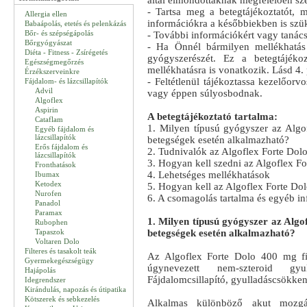
által elmondottaknak megfelelően sz
- Tartsa meg a betegtájékoztatót, 
Allergia ellen
információkra a későbbiekben is szük
Babaápolás, etetés és pelenkázás
Bőr- és szépségápolás
- További információkért vagy tanác
Bőrgyógyászat
- Ha Önnél bármilyen mellékhatás 
Diéta - Fitness - Zsírégetés
gyógyszerészét. Ez a betegtájéko
Egészségmegőrzés
mellékhatásra is vonatkozik. Lásd 4. 
Érzékszerveinkre
- Feltétlenül tájékoztassa kezelőorv
Fájdalom- és lázcsillapítók
Advil
vagy éppen súlyosbodnak.
Algoflex
Aspirin
A betegtájékoztató tartalma:
Cataflam
1. Milyen típusú gyógyszer az Algo
Egyéb fájdalom és
lázcsillapítók
betegségek esetén alkalmazható?
Erős fájdalom és
2. Tudnivalók az Algoflex Forte Dolo
lázcsillapítók
3. Hogyan kell szedni az Algoflex Fo
Fronthatások
4. Lehetséges mellékhatások
Ibumax
Ketodex
5. Hogyan kell az Algoflex Forte Dolo
Nurofen
6. A csomagolás tartalma és egyéb i
Panadol
Paramax
1. Milyen típusú gyógyszer az Algo
Rubophen
Tapaszok
betegségek esetén alkalmazható?
Voltaren Dolo
Filteres és tasakolt teák
Az Algoflex Forte Dolo 400 mg fi
Gyermekegészségügy
úgynevezett nem-szteroid gyu
Hajápolás
Fájdalomcsillapító, gyulladáscsökkent
Idegrendszer
Kirándulás, napozás és útipatika
Kötszerek és sebkezelés
Alkalmas különböző akut mozgáss