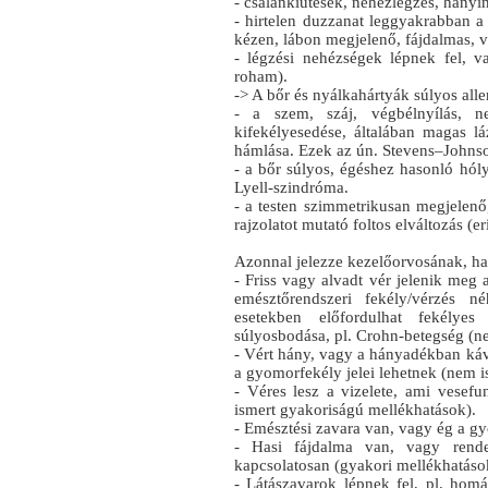
- csalánkiütések, nehézlégzés, hányin
- hirtelen duzzanat leggyakrabban a
kézen, lábon megjelenő, fájdalmas, 
- légzési nehézségek lépnek fel, 
roham).
-> A bőr és nyálkahártyák súlyos alle
- a szem, száj, végbélnyílás, 
kifekélyesedése, általában magas lá
hámlása. Ezek az ún. Stevens–Johnso
- a bőr súlyos, égéshez hasonló hóly
Lyell-szindróma.
- a testen szimmetrikusan megjelenő,
rajzolatot mutató foltos elváltozás (e
Azonnal jelezze kezelőorvosának, ha 
- Friss vagy alvadt vér jelenik meg
emésztőrendszeri fekély/vérzés n
esetekben előfordulhat fekélyes 
súlyosbodása, pl. Crohn-betegség (n
- Vért hány, vagy a hányadékban káv
a gyomorfekély jelei lehetnek (nem 
- Véres lesz a vizelete, ami vesefu
ismert gyakoriságú mellékhatások).
- Emésztési zavara van, vagy ég a g
- Hasi fájdalma van, vagy rende
kapcsolatosan (gyakori mellékhatáso
- Látászavarok lépnek fel, pl. homál