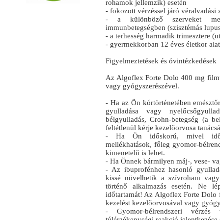
rohamok jellemzik) esetén
- fokozott vérzéssel járó véralvadási 
- a különböző szerveket megt
immunbetegségben (szisztémás lupus
- a terhesség harmadik trimesztere (ut
- gyermekkorban 12 éves életkor alat
Figyelmeztetések és óvintézkedések
Az Algoflex Forte Dolo 400 mg filmta
vagy gyógyszerészével.
- Ha az Ön kórtörténetében emésztő
gyulladása vagy nyelőcsőgyullad
bélgyulladás, Crohn-betegség (a be
feltétlenül kérje kezelőorvosa tanácsá
- Ha Ön időskorú, mivel idős 
mellékhatások, főleg gyomor‑bélrend
kimenetelű is lehet.
- Ha Önnek bármilyen máj-, vese- v
- Az ibuprofénhez hasonló gyulladá
kissé növelhetik a szívroham vag
történő alkalmazás esetén. Ne lép
időtartamát! Az Algoflex Forte Dolo 
kezelést kezelőorvosával vagy gyógy
- Gyomor-bélrendszeri vérzés 
túlérzékenységi reakció jelentkezése 