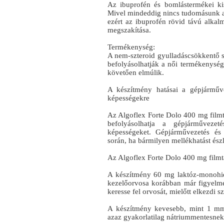
Az ibuprofén és bomlástermékei ki
Mivel mindeddig nincs tudomásunk arr
ezért az ibuprofén rövid távú alkal
megszakítása.
Termékenység:
A nem-szteroid gyulladáscsökkentő sz
befolyásolhatják a női termékenység
követően elmúlik.
A készítmény hatásai a gépjárműv
képességekre
Az Algoflex Forte Dolo 400 mg filmta
befolyásolhatja a gépjárműveze
képességeket. Gépjárművezetés és
során, ha bármilyen mellékhatást ész
Az Algoflex Forte Dolo 400 mg filmtab
A készítmény 60 mg laktóz-monohidr
kezelőorvosa korábban már figyelme
keresse fel orvosát, mielőtt elkezdi s
A készítmény kevesebb, mint 1 mmo
azaz gyakorlatilag nátriummentesnek 