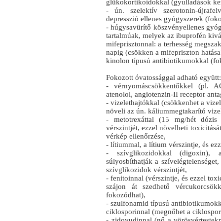
glükokortikoidokkal (gyulladások ke
- ún. szelektív szerotonin-újrafe
depresszió ellenes gyógyszerek (fok
- húgysavürítő köszvényellenes gyóg
tartalmúak, melyek az ibuprofén kivál
mifeprisztonnal: a terhesség megszak
napig (csökken a mifepriszton hatása
kinolon típusú antibiotikumokkal (fo
Fokozott óvatossággal adható együtt:
- vérnyomáscsökkentőkkel (pl. ACE
atenolol, angiotenzin-II receptor antag
- vizelethajtókkal (csökkenhet a vizel
növeli az ún. káliummegtakarító vize
- metotrexáttal (15 mg/hét dózis 
vérszintjét, ezzel növelheti toxicitásá
vérkép ellenőrzése,
- lítiummal, a lítium vérszintje, és ez
- szívglikozidokkal (digoxin), 
súlyosbíthatják a szívelégtelenséget
szívglikozidok vérszintjét,
- fenitoinnal (vérszintje, és ezzel tox
szájon át szedhető vércukorcsökk
fokozódhat),
- szulfonamid típusú antibiotikumokk
ciklosporinnal (megnőhet a ciklospor
- zidovudinnal (nő a vörösvértestek