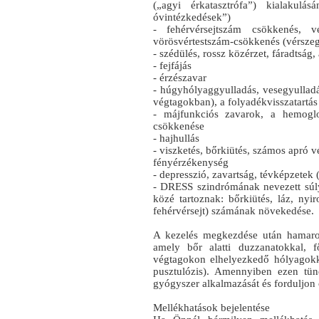
(„agyi érkatasztrófa”) kialakulá
óvintézkedések”)
- fehérvérsejtszám csökkenés, v
vörösvértestszám‑csökkenés (vérsze
- szédülés, rossz közérzet, fáradtság
- fejfájás
- érzészavar
- húgyhólyaggyulladás, vesegyulladá
végtagokban), a folyadékvisszatartá
- májfunkciós zavarok, a hemoglo
csökkenése
- hajhullás
- viszketés, bőrkiütés, számos apró 
fényérzékenység
- depresszió, zavartság, tévképzetek 
- DRESS szindrómának nevezett súly
közé tartoznak: bőrkiütés, láz, nyi
fehérvérsejt) számának növekedése.
A kezelés megkezdése után hamarosa
amely bőr alatti duzzanatokkal, 
végtagokon elhelyezkedő hólyagokka
pusztulózis). Amennyiben ezen tün
gyógyszer alkalmazását és forduljon
Mellékhatások bejelentése