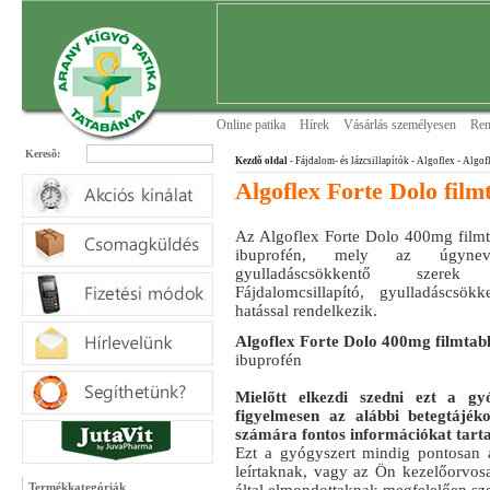
Online patika
Hírek
Vásárlás személyesen
Ren
Keresõ:
Kezdõ oldal
- Fájdalom- és lázcsillapítók
- Algoflex
- Algofl
Algoflex Forte Dolo film
Az Algoflex Forte Dolo 400mg filmt
ibuprofén, mely az úgynevez
gyulladáscsökkentő szerek
Fájdalomcsillapító, gyulladáscsökk
hatással rendelkezik.
Algoflex Forte Dolo 400mg filmtabl
ibuprofén
Mielőtt elkezdi szedni ezt a gyó
figyelmesen az alábbi betegtájék
számára fontos információkat tart
Ezt a gyógyszert mindig pontosan a
leírtaknak, vagy az Ön kezelőorvos
Termékkategóriák