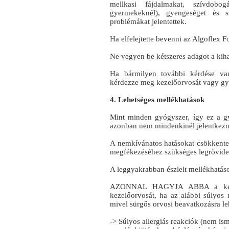
mellkasi fájdalmakat, szívdobogá
gyermekeknél), gyengeséget és sz
problémákat jelentettek.
Ha elfelejtette bevenni az Algoflex F
Ne vegyen be kétszeres adagot a kihag
Ha bármilyen további kérdése van
kérdezze meg kezelőorvosát vagy gy
4. Lehetséges mellékhatások
Mint minden gyógyszer, így ez a g
azonban nem mindenkinél jelentkezn
A nemkívánatos hatásokat csökkenten
megfékezéséhez szükséges legrövideb
A leggyakrabban észlelt mellékhatáso
AZONNAL HAGYJA ABBA a készít
kezelőorvosát, ha az alábbi súlyos 
mivel sürgős orvosi beavatkozásra le
-> Súlyos allergiás reakciók (nem is