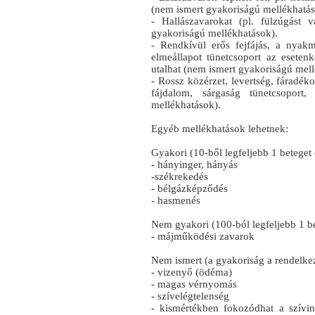
(nem ismert gyakoriságú mellékhatás
- Hallászavarokat (pl. fülzúgást v
gyakoriságú mellékhatások).
- Rendkívül erős fejfájás, a nyakm
elmeállapot tünetcsoport az esetenk
utalhat (nem ismert gyakoriságú mell
- Rossz közérzet, levertség, fáradék
fájdalom, sárgaság tünetcsoport
mellékhatások).
Egyéb mellékhatások lehetnek:
Gyakori (10-ből legfeljebb 1 beteget é
- hányinger, hányás
-székrekedés
- bélgázképződés
- hasmenés
Nem gyakori (100-ból legfeljebb 1 bet
- májműködési zavarok
Nem ismert (a gyakoriság a rendelkez
- vizenyő (ödéma)
- magas vérnyomás
- szívelégtelenség
- kismértékben fokozódhat a szívinf