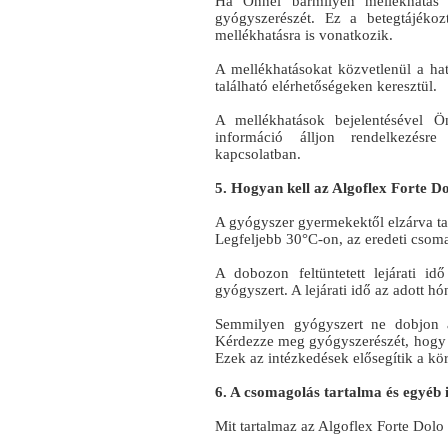
Ha Önnél bármilyen mellékhatás j
gyógyszerészét. Ez a betegtájékoz
mellékhatásra is vonatkozik.
A mellékhatásokat közvetlenül a hat
található elérhetőségeken keresztül.
A mellékhatások bejelentésével Ö
információ álljon rendelkezésr
kapcsolatban.
5. Hogyan kell az Algoflex Forte Do
A gyógyszer gyermekektől elzárva ta
Legfeljebb 30°C-on, az eredeti csom
A dobozon feltüntetett lejárati id
gyógyszert. A lejárati idő az adott h
Semmilyen gyógyszert ne dobjon a
Kérdezze meg gyógyszerészét, hogy 
Ezek az intézkedések elősegítik a kö
6. A csomagolás tartalma és egyéb
Mit tartalmaz az Algoflex Forte Dolo