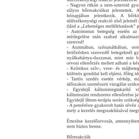
- Nagyon ritkán a nem‑szteroid gyu
súlyos bőrreakciókat jelentettek.
hónapjában jelentkezik. A bőrki
túlérzékenységi reakció első jeleinél
(lásd a „Lehetséges mellékhatások” p
- Autoimmun betegség esetén az i
mérlegelése után szabad alkalmaz
szenved!
- Asztmában, szénanáthában, orrn
fertőzésben szenvedő betegeknél gy
nyálkahártya‑duzzanat, mint más 
orvosi ellenőrzés mellett adható a ké
- Krónikus szív-, vese- és májbeteg
különös gonddal kell eljárni, főleg i
- Tartós szedés esetén vérkép, má
időszakos szemészeti vizsgálat szüks
- Egyidejű káliummegtakarító vi
káliumszint rendszeres ellenőrzése ja
Egyidejű lítium-terápia során szükség
- A peteérésre gyakorolt hatás révén
mely a kezelés megszakításával meg
Értesítse kezelőorvosát, amennyib
nem biztos benne.
Bőrreakciók