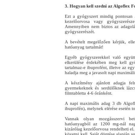
3. Hogyan kell szedni az Algoflex F
Ezt a gyógyszert mindig pontosan 
kezelőorvosa vagy gyógyszerésze
Amennyiben nem biztos az adagolás
gyógyszerészét.
A bevételt megelőzően kérjük, ell
hatóanyag tartalmát!
Egyéb gyógyszerekkel való együtt
elkerülése érdekében meg kell gy
tartalmaz‑e ibuprofént, illetve az e
haladja meg a javasolt napi maximál
A készítmény ajánlott adagja fe
gyermekeknek és serdülőknek lázcsil
filmtabletta 4-6 óránként.
A napi maximális adag 3 db Algof
ibuprofén), melynek elérése esetén t
Vannak olyan mozgásszervi bet
hatóanyagból az 1200 mg-nál nag
kizárólag kezelőorvosa rendelheti el
követni kell. Saját döntése alapján s