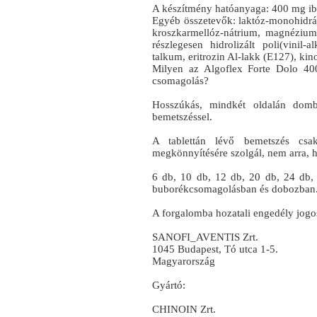
A készítmény hatóanyaga: 400 mg ibu
Egyéb összetevők: laktóz‑monohidrát
kroszkarmellóz‑nátrium, magnézium‑s
részlegesen hidrolizált poli(vinil-
talkum, eritrozin Al-lakk (E127), kin
Milyen az Algoflex Forte Dolo 400
csomagolás?
Hosszúkás, mindkét oldalán dombo
bemetszéssel.
A tablettán lévő bemetszés csak
megkönnyítésére szolgál, nem arra, 
6 db, 10 db, 12 db, 20 db, 24 db, 
buborékcsomagolásban és dobozban
A forgalomba hozatali engedély jogos
SANOFI_AVENTIS Zrt.
1045 Budapest, Tó utca 1-5.
Magyarország
Gyártó:
CHINOIN Zrt.