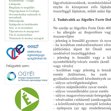
Kozmetikum - Uriage
lágyrészkárosodások, izomhúzódások 
Lábápolás
enyhe és közepesen erős fájdalma
Megfázás és meghűlés
összefüggő fájdalom, műtét utáni fájda
Nőgyógyászat és Urológia
Orvostechnikai eszközök és
tartozékaik
2. Tudnivalók az Algoflex Forte Dol
Otthonápolás
Szájápolás és fertőtlenítés
Ne szedje az Algoflex Forte Dolo 400
Szív, ér és érrendszer
Tápcsatorna és anyagcsere
- ha allergiás az ibuprofénre va
Váz és izomrendszer
összetevőjére
Vitaminok és ásványi anyagok
- jelenleg is fennálló gyomor- és ny
- ha korábban emésztőrendszeri vérz
(átfúródás) lépett fel Önnél nem
szedésével összefüggésben
- jelenleg is fennálló vagy a k
nyombélfekély/vérzés esetén (kettő
vagy vérzés)
- korábban vagy jelenleg is fenná
esetén (különösen, ha ezek ac
gyulladáscsökkentő készítmények sze
- súlyos szívelégtelenségben
- súlyos májműködési zavar esetén
- súlyos veseműködési zavar esetén
- súlyos magasvérnyomás-betegségb
- véralvadást csökkentő (antikoagulá
- a kórelőzményben szereplő krónikus
- epilepszia (az agy rendellenessé