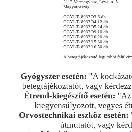
2112 Veresegyház, Lévai u. 5.
Magyarország
OGYI-T- 8933/03 6 db
OGYI-T- 8933/04 12 db
OGYI-T- 8933/05 24 db
OGYI-T- 8933/09 10 db
OGYI-T- 8933/10 20 db
OGYI-T- 8933/15 30 db
OGYI-T- 8933/16 50 db
A betegtájékoztató legutóbbi felülv
Gyógyszer esetén:
"A kockázato
betegtájékoztatót, vagy kérdez
Étrend-kiegészítő esetén:
"Az 
kiegyensúlyozott, vegyes ét
Orvostechnikai eszköz esetén:
útmutatót, vagy kér