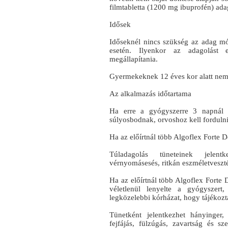
filmtabletta (1200 mg ibuprofén) ada
Idősek
Időseknél nincs szükség az adag mó
esetén. Ilyenkor az adagolást 
megállapítania.
Gyermekeknek 12 éves kor alatt nem
Az alkalmazás időtartama
Ha erre a gyógyszerre 3 napnál 
súlyosbodnak, orvoshoz kell fordulni
Ha az előírtnál több Algoflex Forte D
Túladagolás tüneteinek jelent
vérnyomásesés, ritkán eszméletveszt
Ha az előírtnál több Algoflex Forte 
véletlenül lenyelte a gyógyszert
legközelebbi kórházat, hogy tájékozta
Tünetként jelentkezhet hányinger
fejfájás, fülzúgás, zavartság és 