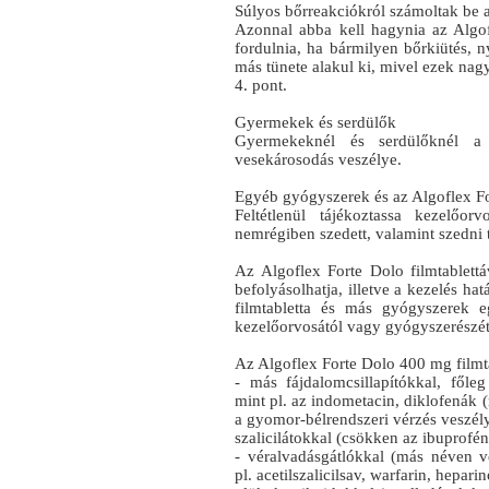
Súlyos bőrreakciókról számoltak be a
Azonnal abba kell hagynia az Algof
fordulnia, ha bármilyen bőrkiütés, n
más tünete alakul ki, mivel ezek nag
4. pont.
Gyermekek és serdülők
Gyermekeknél és serdülőknél a s
vesekárosodás veszélye.
Egyéb gyógyszerek és az Algoflex Fo
Feltétlenül tájékoztassa kezelőo
nemrégiben szedett, valamint szedni 
Az Algoflex Forte Dolo filmtablett
befolyásolhatja, illetve a kezelés ha
filmtabletta és más gyógyszerek e
kezelőorvosától vagy gyógyszerészét
Az Algoflex Forte Dolo 400 mg filmt
- más fájdalomcsillapítókkal, főle
mint pl. az indometacin, diklofenák 
a gyomor-bélrendszeri vérzés veszély
szalicilátokkal (csökken az ibuprofén
- véralvadásgátlókkal (más néven v
pl. acetilszalicilsav, warfarin, heparin