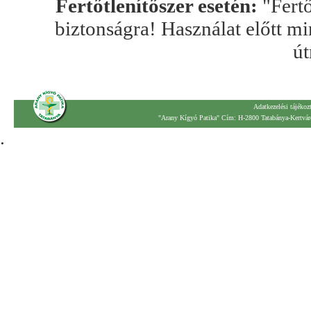
Fertőtlenítőszer esetén:
"Fertő
biztonságra! Használat előtt mi
út
Adatkezelési tájékoz
"Arany Kígyó Patika" Cím: H-2800 Tatabánya-Kertváro
.