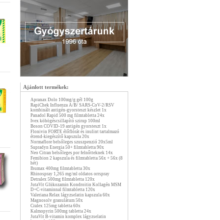
Ajánlott termékek:
Apranax Dolo 100mg/g gél 100g
RapiChek Influenza A/B/ SARS-CoV-2/RSV
kombinált antigén-gyorsteszt készlet 1x
Panadol Rapid 500 mg filmtabletta 24x
Ivex köhögéscsillapító szirup 100ml
Boson COVID-19 antigén gyorsteszt 1x
Flonivin FORTE élőflórát és inulint tartalmazó
étrend-kiegészítő kapszula 20x
Normaflore belsőleges szuszpenzió 20x5ml
Supradyn Energia 50+ filmtabletta 90x
Neo Citran belsőleges por felnőtteknek 14x
Femibion 2 kapszula és filmtabletta 56x + 56x (8
hét)
Ibumax 400mg filmtabletta 30x
Rhinospray 1,265 mg/ml oldatos orrspray
Detralex 500mg filmtabletta 120x
JutaVit Glükozamin Kondroitin Kollagén MSM
D+C-vitaminnal filmtabletta 120x
Valeriana Relax lágyzselatin kapszula 60x
Magnosolv granulátum 50x
Cralex 125mg tabletta 60x
Kalmopyrin 500mg tabletta 24x
JutaVit B-vitamin komplex lágyzselatin