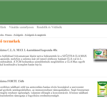
Hírek
Vásárlás személyesen
Rendelők és Védőnők
iéta - Fitness - Zsírégetés
- Zsírégetés és megkötés
tő termékek
zűztea C.L.A. MAX L-karnitinnel kapszula 40x
 fejlődéssel folyamatosan lépést tartva fejlesztettük ki a SZŰZTEA CLA MAX
kapszulát, melyben a szűztea már jól ismert jótékony hatásait CLA-val és L-
kombináltuk. A TCM holisztikus szemléletének megfelelően a CLA Max egyéb
al kombinálva komplett hatást fejt ki.
zűztea FORTE 15db
erékben található zöld tea antioxidáns hatása révén hozzájárul a szervezetet
bad gyökök semlegesítéséhez, az immunrendszer támogatásához. Segít fenntartani
eringési rendszer egészségét, valamint elősegíti a koncentrációt. A benne található
szönhetően támogatja a fogyókúra eredményességét.