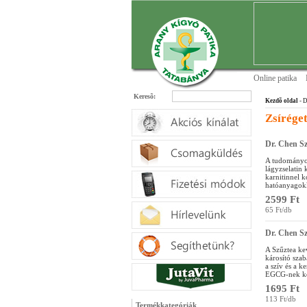
Online patika
Keresõ:
Kezdõ oldal
- D
Zsírége
Dr. Chen S
A tudományos
lágyzselatin 
karnitinnel 
hatóanyagokk
2599 Ft
65 Ft/db
Dr. Chen S
A Szűztea kev
károsító sza
a szív és a k
EGCG-nek kö
1695 Ft
113 Ft/db
Termékkategóriák