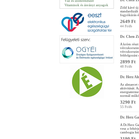
Dr. Chen Zö
Váz és izomrendszer
Vitaminok és ásványi anyagok
Zöld kávé új
standardizált
fogyókúrás é
2649 Ft
44 Ft/db
Dr. Chen Z
A króm részt
vércukorszint
vércukorszint
feldolgozási
2899 Ft
48 Ft/db
Dr. Herz Al
Az almaecet 
aktivitását. 
energiaterme
normál működ
3290 Ft
55 Ft/db
Dr. Herz Ga
A Dr.Herz Gar
vesz a fehérj
cambogia hidr
3190 Ft