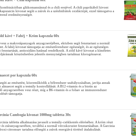
ld Kávé + Chili kapszula 60x
 kombinációban glükomannánnal és a chili erejével. A chili paprikából kivont
 kapszaicin kivonat segíti a zsírok és a szénhidrátok oxidációját, ezzel támogatva a
trend eredményességét.
öld kávé + Fahéj + Króm kapszula 60x
 vesz a makrotápanyagok anyagcseréjében, eközben segít fenntartani a normál
et. A fahéj kivonat támogatja az emésztőrendszer egészségét, és az egészséges
 fenntartását, antioxidáns hatással rendelkezik. A zöld kávé kivonat a kíméletes
 eljárásnak köszönhetően jelentős mennyiségben tartalmaz klorogénsavat.
maecet por kapszula 60x
segíti az emésztést, közreműködik a bélrendszer szabályozásában, javítja annak
Az almaecet segíti a testsúly kontrollálását. A B12-vitamin és a biotin az
lő anyagcserében vesz részt, míg a B6-vitamin és a folsav az immunrendszer
ését támogatja.
rcinia Cambogia kivonat 1000mg tabletta 30x
cinia tabletta alkalmazása javasolt a testsúly-csökkentés eléréséhez. A króm részt
e és zsíranyagcserében, továbbá a normál vércukorszint fenntartásában. A Garcinia
oxi-citromsav tartalma elősegíti a zsírok energiává történő átalakulását.