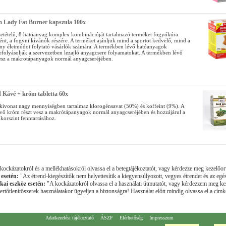
m Lady Fat Burner kapszula 100x
szetételű, 8 hatóanyag komplex kombinációját tartalmazó terméket fogyókúra
ént, a fogyni kívánók részére. A terméket ajánljuk mind a sportot kedvelő, mind a
y életmódot folytató vásárlók számára. A termékben lévő hatóanyagok
folyásolják a szervezetben lezajló anyagcsere folyamatokat. A termékben lévő
esz a makrotápanyagok normál anyagcseréjében.
d Kávé + króm tabletta 60x
kivonat nagy mennyiségben tartalmaz klorogénsavat (50%) és koffeint (9%). A
vő króm részt vesz a makrótápanyagok normál anyagcseréjében és hozzájárul a
korszint fenntartásához.
ockázatokról és a mellékhatásokról olvassa el a betegtájékoztatót, vagy kérdezze meg kezelőor
 esetén:
"Az étrend-kiegészítők nem helyettesítik a kiegyensúlyozott, vegyes étrendet és az egé
kai eszköz esetén:
"A kockázatokról olvassa el a használati útmutatót, vagy kérdezzem meg ke
rtőtlenítőszerek használatakor ügyeljen a biztonságra! Használat előtt mindig olvassa el a címké
Adatkezelési tájékoztató
ÁSZF
Elérhetőség
Impresszum
ó Patika" Cím: H-2800 Tatabánya-Kertváros, Szent György u. 43.; Telefon: 34/311-537; E-mail:
info@kertvar