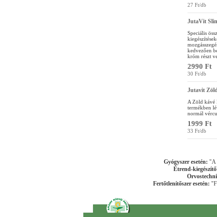
27 Ft/db
JutaVit Sli
Speciális ös
kiegészítések
mozgásszegén
kedvezően be
króm részt v
2990 Ft
30 Ft/db
Jutavit Zöl
A Zöld kávé 
termékben lé
normál vércu
1999 Ft
33 Ft/db
Gyógyszer esetén:
"A k
Étrend-kiegészítő
Orvostechni
Fertőtlenítőszer esetén:
"Fe
"Arany Kígy