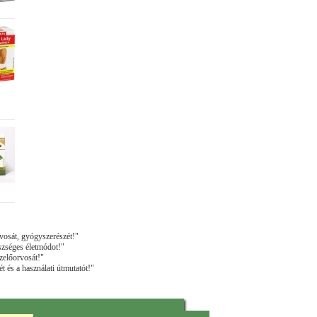
vosát, gyógyszerészét!"
szséges életmódot!"
zelőorvosát!"
t és a használati útmutatót!"
osipatika.hu