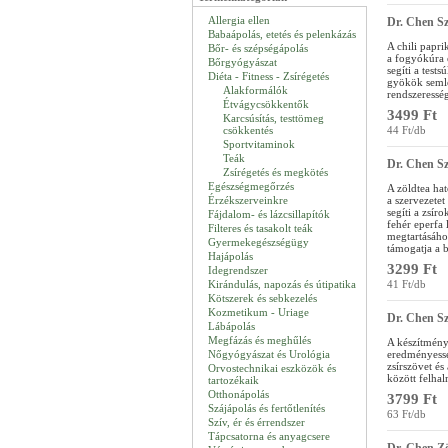
Allergia ellen
Dr. Chen Sz
Babaápolás, etetés és pelenkázás
A chili papri
Bőr- és szépségápolás
a fogyókúra 
Bőrgyógyászat
segíti a test
Diéta - Fitness - Zsírégetés
gyökök semle
Alakformálók
rendszeresség
Étvágycsökkentők
3499 Ft
Karcsúsítás, testtömeg
csökkentés
44 Ft/db
Sportvitaminok
Teák
Dr. Chen Sz
Zsírégetés és megkötés
Egészségmegőrzés
A zöldtea hat
Érzékszerveinkre
a szervezetet
segíti a zsír
Fájdalom- és lázcsillapítók
fehér eperfa 
Filteres és tasakolt teák
megtartásáho
Gyermekegészségügy
támogatja a b
Hajápolás
3299 Ft
Idegrendszer
Kirándulás, napozás és útipatika
41 Ft/db
Kötszerek és sebkezelés
Kozmetikum - Uriage
Dr. Chen Sz
Lábápolás
Megfázás és meghűlés
A készítmény
Nőgyógyászat és Urológia
eredményessé
zsírszövet és
Orvostechnikai eszközök és
között felha
tartozékaik
Otthonápolás
3799 Ft
Szájápolás és fertőtlenítés
63 Ft/db
Szív, ér és érrendszer
Tápcsatorna és anyagcsere