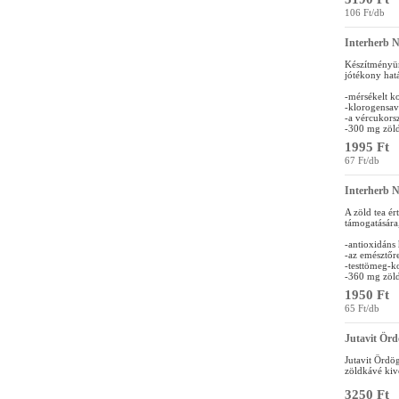
106 Ft/db
Interherb 
Készítményün
jótékony hatá
-mérsékelt k
-klorogensav
-a vércukorsz
-300 mg zöld
1995 Ft
67 Ft/db
Interherb 
A zöld tea ér
támogatására,
-antioxidáns
-az emésztőr
-testtömeg-k
-360 mg zöld
1950 Ft
65 Ft/db
Jutavit Örd
Jutavit Ördög
zöldkávé kiv
3250 Ft