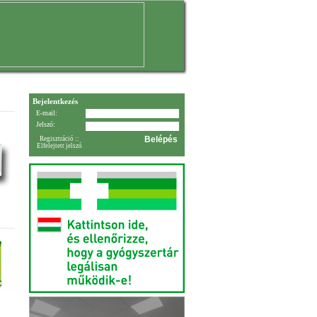
Bejelentkezés
E-mail:
Jelszó:
Regisztráció
::
Elfelejtett jelszó