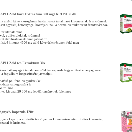
NAPI1 Zöld kávé Extraktum 300 mg+KRÓM 30 db
k a zöld kávé klorogénsav hatóanyagot tartalmazó kivonatának és a krómnak
sait egyesíti, hatóanyagai hozzájárulnak a normál vércukorszint fenntartásához.
offeintartalommal
val, polifenolokkal, krómmal
int stabilizálásának támogatásához
 kávé kivonat 4500 mg zöld kávé őrleménynek felel meg
NAPI1 Zöld tea Extraktum 30x
tékes hatóanyagait tartalmazó zöld tea kapszula fogyasztását az anyagcsere
 a fogyókúra kiegészítésére javasoljuk.
 hatású polifenol vegyületekkel
endszer támogatására is
ontrollhoz
 tea kivonat 28 800 mg levélőrleménynek felel meg
ögnyelv kapszula 120x
nyelv kapszula az ideális testsúlyért és koleszterinszintért zöldtea kivonattal,
onattal és krómmal.