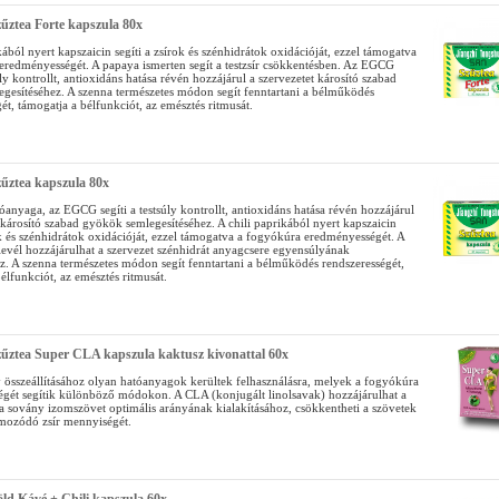
űztea Forte kapszula 80x
kából nyert kapszaicin segíti a zsírok és szénhidrátok oxidációját, ezzel támogatva
eredményességét. A papaya ismerten segít a testzsír csökkentésben. Az EGCG
súly kontrollt, antioxidáns hatása révén hozzájárul a szervezetet károsító szabad
gesítéséhez. A szenna természetes módon segít fenntartani a bélműködés
ét, támogatja a bélfunkciót, az emésztés ritmusát.
űztea kapszula 80x
óanyaga, az EGCG segíti a testsúly kontrollt, antioxidáns hatása révén hozzájárul
 károsító szabad gyökök semlegesítéséhez. A chili paprikából nyert kapszaicin
ok és szénhidrátok oxidációját, ezzel támogatva a fogyókúra eredményességét. A
levél hozzájárulhat a szervezet szénhidrát anyagcsere egyensúlyának
z. A szenna természetes módon segít fenntartani a bélműködés rendszerességét,
élfunkciót, az emésztés ritmusát.
űztea Super CLA kapszula kaktusz kivonattal 60x
 összeállításához olyan hatóanyagok kerültek felhasználásra, melyek a fogyókúra
gét segítik különböző módokon. A CLA (konjugált linolsavak) hozzájárulhat a
 a sovány izomszövet optimális arányának kialakításához, csökkentheti a szövetek
lmozódó zsír mennyiségét.