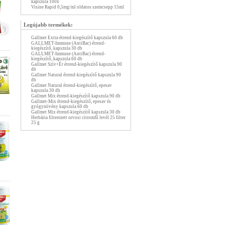
kapszula 100x
Visine Rapid 0,5mg/ml oldatos szemcsepp 15ml
Legújabb termékek:
Gallmet Extra étrend-kiegészítő kapszula 60 db
GALLMET-Immune (AntiBac) étrend-
kiegészítő, kapszula 30 db
GALLMET-Immune (AntiBac) étrend-
kiegészítő, kapszula 60 db
Gallmet Szív+Ér étrend-kiegészítő kapszula 90
db
Gallmet Natural étrend-kiegészítő kapszula 90
db
Gallmet Natural étrend-kiegészítő, epesav
kapszula 30 db
Gallmet Mix étrend-kiegészítő kapszula 90 db
Gallmet-Mix étrend-kiegészítő, epesav és
gyógynövény kapszula 60 db
Gallmet Mix étrend-kiegészítő kapszula 30 db
Herbária filterezett orvosi citromfű levél 25 filter
25 g