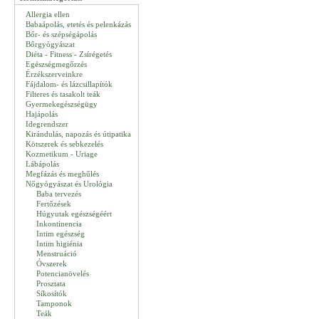
Allergia ellen
Babaápolás, etetés és pelenkázás
Bőr- és szépségápolás
Bőrgyógyászat
Diéta - Fitness - Zsírégetés
Egészségmegőrzés
Érzékszerveinkre
Fájdalom- és lázcsillapítók
Filteres és tasakolt teák
Gyermekegészségügy
Hajápolás
Idegrendszer
Kirándulás, napozás és útipatika
Kötszerek és sebkezelés
Kozmetikum - Uriage
Lábápolás
Megfázás és meghűlés
Nőgyógyászat és Urológia
Baba tervezés
Fertőzések
Húgyutak egészségéért
Inkontinencia
Intim egészség
Intim higiénia
Menstruáció
Óvszerek
Potencianövelés
Prosztata
Síkosítók
Tamponok
Teák