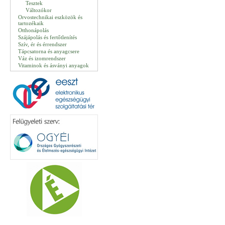
Tesztek
Változókor
Orvostechnikai eszközök és
tartozékaik
Otthonápolás
Szájápolás és fertőtlenítés
Szív, ér és érrendszer
Tápcsatorna és anyagcsere
Váz és izomrendszer
Vitaminok és ásványi anyagok