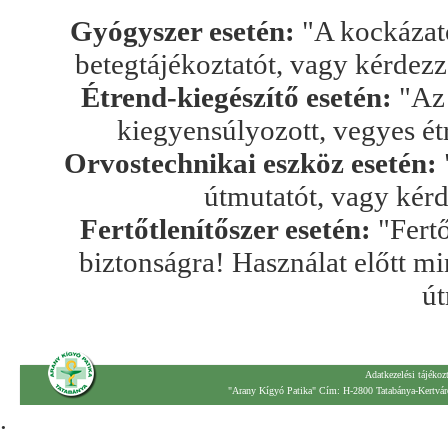
Gyógyszer esetén:
"A kockázato
betegtájékoztatót, vagy kérdez
Étrend-kiegészítő esetén:
"Az 
kiegyensúlyozott, vegyes ét
Orvostechnikai eszköz esetén:
útmutatót, vagy kér
Fertőtlenítőszer esetén:
"Fertő
biztonságra! Használat előtt mi
út
Adatkezelési tájékoz
"Arany Kígyó Patika" Cím: H-2800 Tatabánya-Kertváro
.