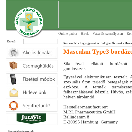
Online patika
Hírek
Vásárlás személyesen
Ren
Keresõ:
Kezdõ oldal
- Nőgyógyászat és Urológia
- Óvszerek
- Mascu
Masculan Type3 bordázo
Síkosítóval ellátott bordázott
gumióvszer.
Egyesével elektronikusan tesztelt. 
szexuális úton terjedő betegségek 
eszköze. A termék természet
felhasználásával készült. Hűvös, szá
helyen tárolandó.
Hersteller/manufacturer:
M.P.I. Pharmaceutica GmbH
Ballindamm 8
D-20095 Hamburg, Germany
Termékkategóriák