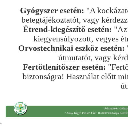
Gyógyszer esetén:
"A kockázato
betegtájékoztatót, vagy kérdez
Étrend-kiegészítő esetén:
"Az 
kiegyensúlyozott, vegyes ét
Orvostechnikai eszköz esetén:
útmutatót, vagy kér
Fertőtlenítőszer esetén:
"Fertő
biztonságra! Használat előtt mi
út
Adatkezelési tájékoz
"Arany Kígyó Patika" Cím: H-2800 Tatabánya-Kertváro
.