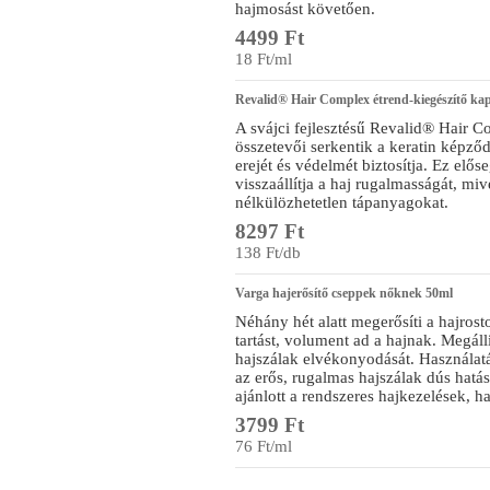
hajmosást követően.
4499 Ft
18 Ft/ml
Revalid® Hair Complex étrend-kiegészítő ka
A svájci fejlesztésű Revalid® Hair C
összetevői serkentik a keratin képződ
erejét és védelmét biztosítja. Ez elős
visszaállítja a haj rugalmasságát, mi
nélkülözhetetlen tápanyagokat.
8297 Ft
138 Ft/db
Varga hajerősítő cseppek nőknek 50ml
Néhány hét alatt megerősíti a hajrosto
tartást, volument ad a hajnak. Megáll
hajszálak elvékonyodását. Használatá
az erős, rugalmas hajszálak dús hatá
ajánlott a rendszeres hajkezelések, ha
3799 Ft
76 Ft/ml