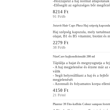
-Hozzájárul a haj normál állapotának
-Elősegíti az egészséges bőr megőrzé
8214 Ft
91 Ft/db
Jutavit Hair Caps Plusz Haj szépség kapszul
Haj szépség kapszula, mely tartalmaz
olajat, B1 és B5 vitamint, biotint és m
2279 Ft
38 Ft/db
NizoCare hajkondicionáló 200 ml
Táplálja a hajat és megnyugtatja a fej
- A haj megjelenése és érzete már az e
válik
- Segít helyreállítani a haj és a fejbő
megjelenését
- Azonnali és folyamatos korpa ellen
4150 Ft
21 Ft/ml
Plantur 39 Fito-koffein Colour sampon festet