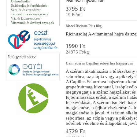
első ősz hajszálakat.
Otthonápolás
Szájápolás és fertőtlenítés
3795 Ft
Szív, ér és érrendszer
Tápcsatorna és anyagcsere
19 Ft/ml
Váz és izomrendszer
Vitaminok és ásványi anyagok
bioeel Ricinus Plus 80g
Ricinusolaj A-vitaminnal hajra és sze
1990 Ft
24875 Ft/kg
Cannaderm Capillus seborrhea hajszérum
A szérum alkalmazása a túlérzékeny é
seborrhea, az atópia vagy a pikkelysö
A Capillus Seborrhea hajszérum kende
grapefruitmag kivonattal, izsóplevélola
megnyugtatja a száraz hajszálakat és 
fejbőrmasszázs erősíti a szérum hatás
felszívódását. A szérum ismételt has
megjelenése, a fejbőr viszketése és ir
megjelenése is javul. A szérum alkal
seborrhea, az atópia vagy a pikkelysö
bőrének védelme és állapotának javí
4729 Ft