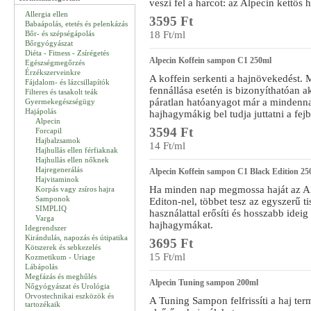
veszi fel a harcot: az Alpecin kettős
Allergia ellen
3595 Ft
Babaápolás, etetés és pelenkázás
Bőr- és szépségápolás
18 Ft/ml
Bőrgyógyászat
Diéta - Fitness - Zsírégetés
Alpecin Koffein sampon C1 250ml
Egészségmegőrzés
Érzékszerveinkre
A koffein serkenti a hajnövekedést. 
Fájdalom- és lázcsillapítók
fennállása esetén is bizonyíthatóan a
Filteres és tasakolt teák
páratlan hatóanyagot már a mindenna
Gyermekegészségügy
Hajápolás
hajhagymákig bel tudja juttatni a fej
Alpecin
3594 Ft
Forcapil
Hajbalzsamok
14 Ft/ml
Hajhullás ellen férfiaknak
Hajhullás ellen nőknek
Hajregenerálás
Alpecin Koffein sampon C1 Black Edition 25
Hajvitaminok
Ha minden nap megmossa haját az A
Korpás vagy zsíros hajra
Samponok
Editon-nel, többet tesz az egyszerű t
SIMPLIQ
használattal erősíti és hosszabb ideig
Varga
hajhagymákat.
Idegrendszer
Kirándulás, napozás és útipatika
3695 Ft
Kötszerek és sebkezelés
15 Ft/ml
Kozmetikum - Uriage
Lábápolás
Megfázás és meghűlés
Alpecin Tuning sampon 200ml
Nőgyógyászat és Urológia
Orvostechnikai eszközök és
A Tuning Sampon felfrissíti a haj term
tartozékaik