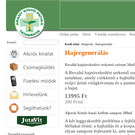
Online patika
Hírek
Vásárlás személyesen
Ren
Keresõ:
Kezdõ oldal
- Hajápolás
- Hajregenerálás
Hajregenerálás
Revalid hajnövekedést serkentő szérum 50ml
A Revalid hajnövekedést serkentő s
tartalmaz, amely csökkenti a hajhullás
svájci üröm virágkivonata és a panteno
a hajat.
13995 Ft
280 Ft/ml
Alpecin Kettős hatás koffein sampon 200ml
A két leggyakoribb probléma a fejbő
férfiakat érinti: a hajhullás és a kor
olyan sampont fejlesztett ki, ami m
Termékkategóriák