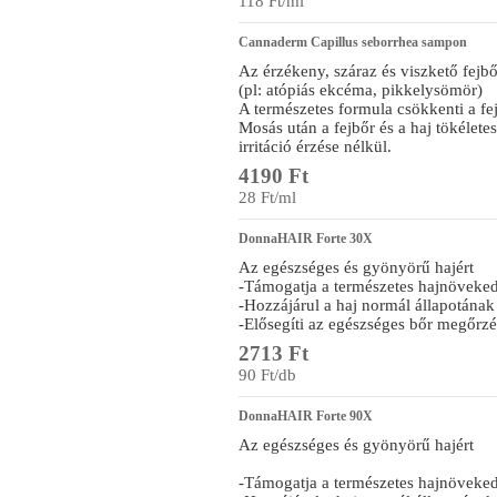
118 Ft/ml
Cannaderm Capillus seborrhea sampon
Az érzékeny, száraz és viszkető fejbő
(pl: atópiás ekcéma, pikkelysömör)
A természetes formula csökkenti a fej
Mosás után a fejbőr és a haj tökéletes
irritáció érzése nélkül.
4190 Ft
28 Ft/ml
DonnaHAIR Forte 30X
Az egészséges és gyönyörű hajért
-Támogatja a természetes hajnöveked
-Hozzájárul a haj normál állapotának
-Elősegíti az egészséges bőr megőrzé
2713 Ft
90 Ft/db
DonnaHAIR Forte 90X
Az egészséges és gyönyörű hajért
-Támogatja a természetes hajnöveked