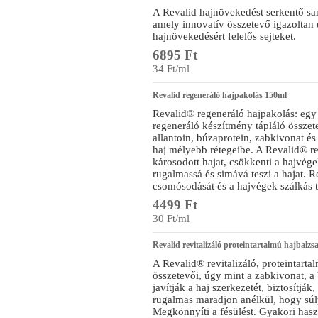
A Revalid hajnövekedést serkentő sa
amely innovatív összetevő igazoltan ú
hajnövekedésért felelős sejteket.
6895 Ft
34 Ft/ml
Revalid regeneráló hajpakolás 150ml
Revalid® regeneráló hajpakolás: egy 
regeneráló készítmény tápláló összet
allantoin, búzaprotein, zabkivonat é
haj mélyebb rétegeibe. A Revalid® re
károsodott hajat, csökkenti a hajvég
rugalmassá és simává teszi a hajat. R
csomósodását és a hajvégek szálkás t
4499 Ft
30 Ft/ml
Revalid revitalizáló proteintartalmú hajbalz
A Revalid® revitalizáló, proteintarta
összetevői, úgy mint a zabkivonat, a
javítják a haj szerkezetét, biztosítjá
rugalmas maradjon anélkül, hogy súl
Megkönnyíti a fésülést. Gyakori hasz