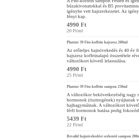
A Fito-koffein sampon Festett és igén
búzakivonatokkal és B5 provitaminnal 
igénybe vett hajszerkezetet. Az igényb
fényt kap.
4990 Ft
20 Ft/ml
Plantur 39 Fito-koffein hajszesz 200ml
Az erőteljes hajnövekedés és 40 év fö
hajszesz koffeinalapú összetétele r
változókort követő lelassulása.
4990 Ft
25 Ft/ml
Plantur 39 Fito-koffein sampon 250ml
A változókor bekövetkezéséig nagy 
hormonok (ösztrogének) nyújtanak v
hajhagymáinak. A változókort követő
férfi hormonok hatása pedig fokozód
5439 Ft
22 Ft/ml
Revalid hajnövekedést serkentő sampon 200