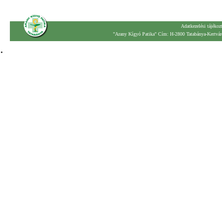
Adatkezelési tájékoz
"Arany Kígyó Patika" Cím: H-2800 Tatabánya-Kertváro
.