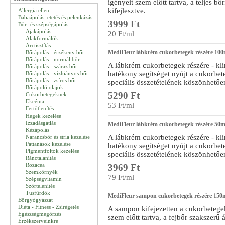
igényeit szem előtt tartva, a teljes bő
kifejlesztve.
Allergia ellen
Babaápolás, etetés és pelenkázás
3999 Ft
Bőr- és szépségápolás
Ajakápolás
20 Ft/ml
Alakformálók
Arctisztítás
MediFleur lábkrém cukorbetegek részére 100
Bőrápolás - érzékeny bőr
Bőrápolás - normál bőr
A lábkrém cukorbetegek részére - klin
Bőrápolás - száraz bőr
hatékony segítséget nyújt a cukorb
Bőrápolás - vízhiányos bőr
Bőrápolás - zsíros bőr
speciális összetételének köszönhetőe
Bőrápoló olajok
5290 Ft
Cukorbetegeknek
Ekcéma
53 Ft/ml
Fertőtlenítés
Hegek kezelése
Izzadásgátlás
MediFleur lábkrém cukorbetegek részére 50m
Kézápolás
A lábkrém cukorbetegek részére - klin
Narancsbőr és stria kezelése
Pattanások kezelése
hatékony segítséget nyújt a cukorb
Pigmentfoltok kezelése
speciális összetételének köszönhetőe
Ránctalanítás
Rozacea
3969 Ft
Szemkörnyék
79 Ft/ml
Szépségvitamin
Szőrtelenítés
Tusfürdők
MediFleur sampon cukorbetegek részére 150
Bőrgyógyászat
Diéta - Fitness - Zsírégetés
A sampon kifejezetten a cukorbetegek
Egészségmegőrzés
szem előtt tartva, a fejbőr szakszerű á
Érzékszerveinkre