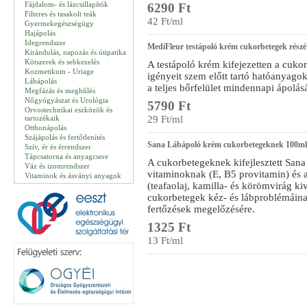
Fájdalom- és lázcsillapítók
6290 Ft
Filteres és tasakolt teák
42 Ft/ml
Gyermekegészségügy
Hajápolás
Idegrendszer
MediFleur testápoló krém cukorbetegek részé
Kirándulás, napozás és útipatika
Kötszerek és sebkezelés
A testápoló krém kifejezetten a cuko
Kozmetikum - Uriage
igényeit szem előtt tartó hatóanyag
Lábápolás
a teljes bőrfelület mindennapi ápolásár
Megfázás és meghűlés
Nőgyógyászat és Urológia
5790 Ft
Orvostechnikai eszközök és
tartozékaik
29 Ft/ml
Otthonápolás
Szájápolás és fertőtlenítés
Sana Lábápoló krém cukorbetegeknek 100ml
Szív, ér és érrendszer
Tápcsatorna és anyagcsere
A cukorbetegeknek kifejlesztett Sana
Váz és izomrendszer
vitaminoknak (E, B5 provitamin) és
Vitaminok és ásványi anyagok
(teafaolaj, kamilla- és körömvirág k
cukorbetegek kéz- és lábproblémáinak
fertőzések megelőzésére.
1325 Ft
13 Ft/ml