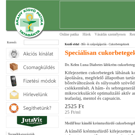
Online patika
Hírek
Vásárlás személyesen
Ren
Keresõ:
Kezdõ oldal
- Bőr- és szépségápolás
- Cukorbetegeknek
Speciálisan cukorbetege
Dr. Kelen Luna Diabetes lábkrém cukorbeteg
Kifejezetten cukorbetegek lábának 
ápolására, megfelelő állapotban tartás
bőrelváltozások és súlyosabb szövőd
csökkentését. A hám- és sebregeneráló,
mikrocirkulációt optimalizáló aktív a
teafaolaj, mentol és capsaicin.
2525 Ft
25 Ft/ml
MediFleur kímélő krémtusfürdő cukorbetegek
A kímélő krémtusfürdő kifejezetten a
Termékkategóriák