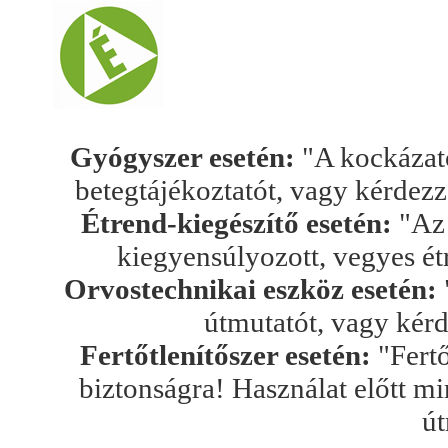
Gyógyszer esetén:
"A kockázato
betegtájékoztatót, vagy kérdez
Étrend-kiegészítő esetén:
"Az 
kiegyensúlyozott, vegyes ét
Orvostechnikai eszköz esetén:
útmutatót, vagy kér
Fertőtlenítőszer esetén:
"Fertő
biztonságra! Használat előtt mi
út