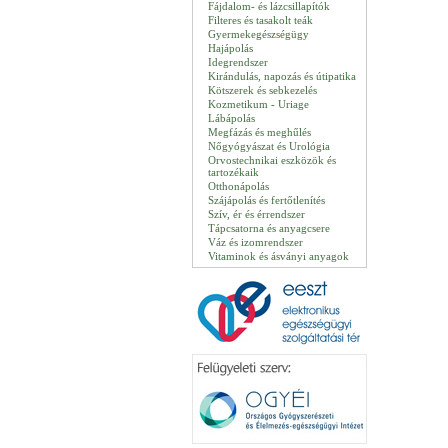
Fájdalom- és lázcsillapítók
Filteres és tasakolt teák
Gyermekegészségügy
Hajápolás
Idegrendszer
Kirándulás, napozás és útipatika
Kötszerek és sebkezelés
Kozmetikum - Uriage
Lábápolás
Megfázás és meghűlés
Nőgyógyászat és Urológia
Orvostechnikai eszközök és
tartozékaik
Otthonápolás
Szájápolás és fertőtlenítés
Szív, ér és érrendszer
Tápcsatorna és anyagcsere
Váz és izomrendszer
Vitaminok és ásványi anyagok