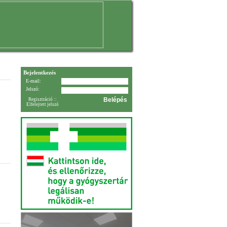
Bejelentkezés
E-mail:
Jelszó:
Regisztráció
::
Elfelejtett jelszó