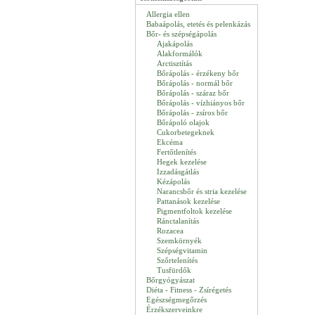
Allergia ellen
Babaápolás, etetés és pelenkázás
Bőr- és szépségápolás
Ajakápolás
Alakformálók
Arctisztítás
Bőrápolás - érzékeny bőr
Bőrápolás - normál bőr
Bőrápolás - száraz bőr
Bőrápolás - vízhiányos bőr
Bőrápolás - zsíros bőr
Bőrápoló olajok
Cukorbetegeknek
Ekcéma
Fertőtlenítés
Hegek kezelése
Izzadásgátlás
Kézápolás
Narancsbőr és stria kezelése
Pattanások kezelése
Pigmentfoltok kezelése
Ránctalanítás
Rozacea
Szemkörnyék
Szépségvitamin
Szőrtelenítés
Tusfürdők
Bőrgyógyászat
Diéta - Fitness - Zsírégetés
Egészségmegőrzés
Érzékszerveinkre