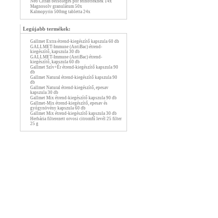
Neo Citran belsőleges por felnőtteknek 14x
Magnosolv granulátum 50x
Kalmopyrin 500mg tabletta 24x
Legújabb termékek:
Gallmet Extra étrend-kiegészítő kapszula 60 db
GALLMET-Immune (AntiBac) étrend-
kiegészítő, kapszula 30 db
GALLMET-Immune (AntiBac) étrend-
kiegészítő, kapszula 60 db
Gallmet Szív+Ér étrend-kiegészítő kapszula 90
db
Gallmet Natural étrend-kiegészítő kapszula 90
db
Gallmet Natural étrend-kiegészítő, epesav
kapszula 30 db
Gallmet Mix étrend-kiegészítő kapszula 90 db
Gallmet-Mix étrend-kiegészítő, epesav és
gyógynövény kapszula 60 db
Gallmet Mix étrend-kiegészítő kapszula 30 db
Herbária filterezett orvosi citromfű levél 25 filter
25 g