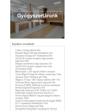
Ajánlott termékek:
Cralex 125mg tabletta 60x
Panadol Rapid 500 mg filmtabletta 24x
Supradyn Energia 50+ filmtabletta 90x
JutaVit B-vitamin komplex lágyzselatin
kapszula 100x
Degasin szimetikon lágy kapszula 32x
JutaVit D3-vitamin cseppek extra szűz
olivaolajjal 30ml
Rhinospray 1,265 mg/ml oldatos orrspray
Visine Rapid 0,5mg/ml oldatos szemcsepp 15ml
Apranax Dolo 100mg/g gél 100g
Magnex 375mg + B6-vitamin tabletta 180+70x
Valeriana Relax lágyzselatin kapszula 60x
Flonivin FORTE élőflórát és inulint tartalmazó
étrend-kiegészítő kapszula 20x
RapiChek Influenza A/B/ SARS-CoV-2/RSV
kombinált antigén-gyorsteszt készlet 1x
Otrivin Rapid Mentol 1mg/ml adagoló oldatos
orrspray 10ml
JutaVit Glükozamin Kondroitin Kollagén MSM
D+C-vitaminnal filmtabletta 120x
Flector Extra 10mg/g gél 60g
Normaflore belsőleges szuszpenzió 20x5ml