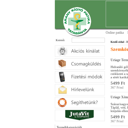
Online patika
Keresõ:
Kezdõ oldal
- B
Szemkör
Uriage Ter
Hidratáló gé
szemkörnyéká
csökkenti a 
a sötét karik
5499 Ft
367 Ft/ml
Uriage Xém
Száraz/nagyon
Táplál, véd, 
kiújulás ellen
5499 Ft
367 Ft/ml
Termékkategóriák