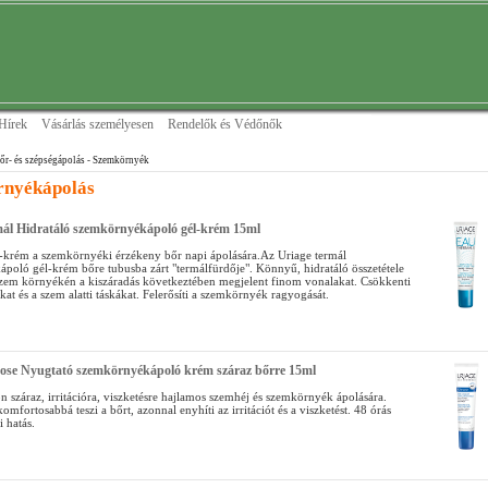
Hírek
Vásárlás személyesen
Rendelők és Védőnők
őr- és szépségápolás
- Szemkörnyék
nyékápolás
mál Hidratáló szemkörnyékápoló gél-krém 15ml
l-krém a szemkörnyéki érzékeny bőr napi ápolására.Az Uriage termál
poló gél-krém bőre tubusba zárt "termálfürdője". Könnyű, hidratáló összetétele
szem környékén a kiszáradás következtében megjelent finom vonalakat. Csökkenti
ákat és a szem alatti táskákat. Felerősíti a szemkörnyék ragyogását.
ose Nyugtató szemkörnyékápoló krém száraz bőrre 15ml
 száraz, irritációra, viszketésre hajlamos szemhéj és szemkörnyék ápolására.
komfortosabbá teszi a bőrt, azonnal enyhíti az irritációt és a viszketést. 48 órás
i hatás.