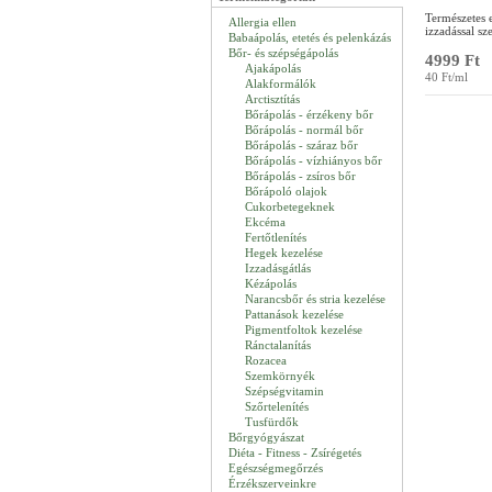
Természetes 
Allergia ellen
izzadással sz
Babaápolás, etetés és pelenkázás
Bőr- és szépségápolás
4999 Ft
Ajakápolás
40 Ft/ml
Alakformálók
Arctisztítás
Bőrápolás - érzékeny bőr
Bőrápolás - normál bőr
Bőrápolás - száraz bőr
Bőrápolás - vízhiányos bőr
Bőrápolás - zsíros bőr
Bőrápoló olajok
Cukorbetegeknek
Ekcéma
Fertőtlenítés
Hegek kezelése
Izzadásgátlás
Kézápolás
Narancsbőr és stria kezelése
Pattanások kezelése
Pigmentfoltok kezelése
Ránctalanítás
Rozacea
Szemkörnyék
Szépségvitamin
Szőrtelenítés
Tusfürdők
Bőrgyógyászat
Diéta - Fitness - Zsírégetés
Egészségmegőrzés
Érzékszerveinkre