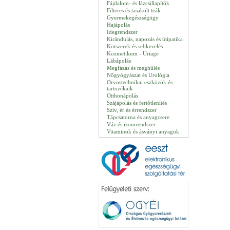
Fájdalom- és lázcsillapítók
Filteres és tasakolt teák
Gyermekegészségügy
Hajápolás
Idegrendszer
Kirándulás, napozás és útipatika
Kötszerek és sebkezelés
Kozmetikum - Uriage
Lábápolás
Megfázás és meghűlés
Nőgyógyászat és Urológia
Orvostechnikai eszközök és
tartozékaik
Otthonápolás
Szájápolás és fertőtlenítés
Szív, ér és érrendszer
Tápcsatorna és anyagcsere
Váz és izomrendszer
Vitaminok és ásványi anyagok