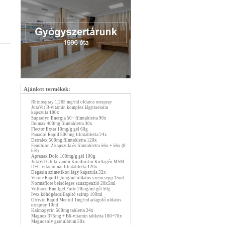
Ajánlott termékek:
Rhinospray 1,265 mg/ml oldatos orrspray
JutaVit B-vitamin komplex lágyzselatin
kapszula 100x
Supradyn Energia 50+ filmtabletta 90x
Ibumax 400mg filmtabletta 30x
Flector Extra 10mg/g gél 60g
Panadol Rapid 500 mg filmtabletta 24x
Detralex 500mg filmtabletta 120x
Femibion 2 kapszula és filmtabletta 56x + 56x (8
hét)
Apranax Dolo 100mg/g gél 100g
JutaVit Glükozamin Kondroitin Kollagén MSM
D+C-vitaminnal filmtabletta 120x
Degasin szimetikon lágy kapszula 32x
Visine Rapid 0,5mg/ml oldatos szemcsepp 15ml
Normaflore belsőleges szuszpenzió 20x5ml
Voltaren Emulgel Forte 20mg/ml gél 50g
Ivex köhögéscsillapító szirup 100ml
Otrivin Rapid Mentol 1mg/ml adagoló oldatos
orrspray 10ml
Kalmopyrin 500mg tabletta 24x
Magnex 375mg + B6-vitamin tabletta 180+70x
Magnosolv granulátum 50x