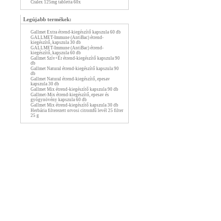
Cralex 125mg tabletta 60x
Legújabb termékek:
Gallmet Extra étrend-kiegészítő kapszula 60 db
GALLMET-Immune (AntiBac) étrend-
kiegészítő, kapszula 30 db
GALLMET-Immune (AntiBac) étrend-
kiegészítő, kapszula 60 db
Gallmet Szív+Ér étrend-kiegészítő kapszula 90
db
Gallmet Natural étrend-kiegészítő kapszula 90
db
Gallmet Natural étrend-kiegészítő, epesav
kapszula 30 db
Gallmet Mix étrend-kiegészítő kapszula 90 db
Gallmet-Mix étrend-kiegészítő, epesav és
gyógynövény kapszula 60 db
Gallmet Mix étrend-kiegészítő kapszula 30 db
Herbária filterezett orvosi citromfű levél 25 filter
25 g