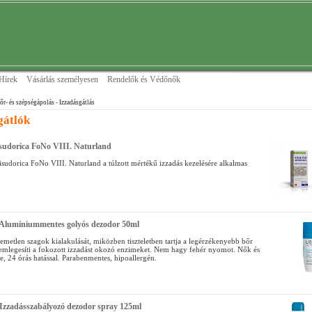
Hírek
Vásárlás személyesen
Rendelők és Védőnők
őr- és szépségápolás
- Izzadásgátlás
gátlók
isudorica FoNo VIII. Naturland
isudorica FoNo VIII. Naturland a túlzott mértékű izzadás kezelésére alkalmas
 Alumíniummentes golyós dezodor 50ml
lemetlen szagok kialakulását, miközben tiszteletben tartja a legérzékenyebb bőr
 Semlegesíti a fokozott izzadást okozó enzimeket. Nem hagy fehér nyomot. Nők és
re, 24 órás hatással. Parabenmentes, hipoallergén.
Izzadásszabályozó dezodor spray 125ml