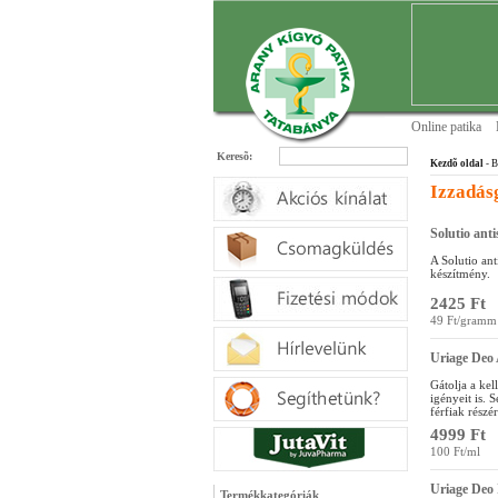
Online patika
Keresõ:
Kezdõ oldal
- B
Izzadás
Solutio ant
A Solutio ant
készítmény.
2425 Ft
49 Ft/gramm
Uriage Deo
Gátolja a kel
igényeit is.
férfiak részé
4999 Ft
100 Ft/ml
Uriage Deo 
Termékkategóriák