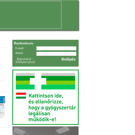
Bejelentkezés
E-mail:
Jelszó:
Regisztráció
::
Elfelejtett jelszó