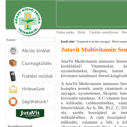
Online patika
Hírek
Vásárlás személyesen
Ren
Keresõ:
Kezdõ oldal
- Vitaminok és ásványi anyagok
- Multivitamin
Jutavit Multivitamin Sen
JutaVit Multivitamin immuner Senior 
kioldódású! Vitaminokat, ás
nyomelemeket, likopint, lutein
kivonatot tartalmazó étrend-kiegészít
A JutaVit Multivitamin immuner Seni
komplex termék, amely vitaminok me
anyagot, nyomelemet, likopint, lut
kivonatot tartalmaz. A C-vitamin hoz
a kifáradás csökkentéséhez, val
felszívódását. Az A, B6, B12, C, D3-
réz, szelén hozzájárul az im
működéséhez. A cink hozzájárul
működés, valamint a bőr, a k
Termékkategóriák