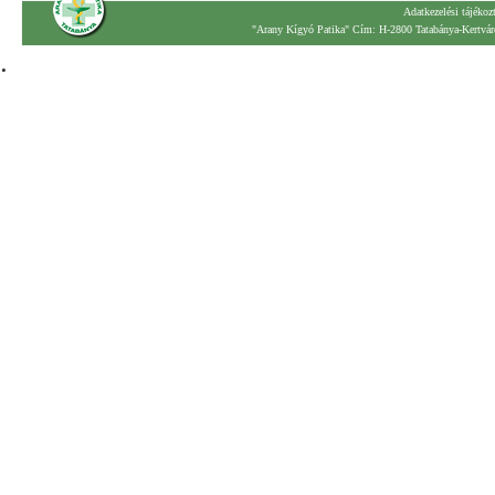
Adatkezelési tájékoz
"Arany Kígyó Patika" Cím: H-2800 Tatabánya-Kertváro
.