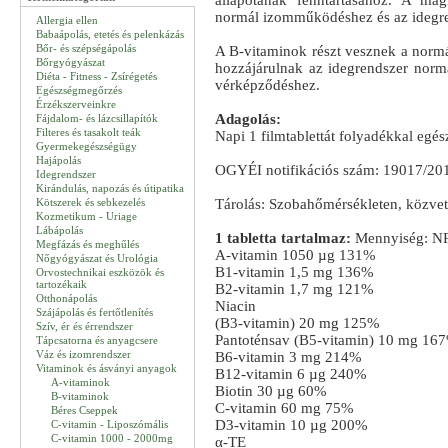
állapotának fenntartásához. A ma
normál izomműködéshez és az idegr
Allergia ellen
Babaápolás, etetés és pelenkázás
Bőr- és szépségápolás
A B-vitaminok részt vesznek a norm
Bőrgyógyászat
hozzájárulnak az idegrendszer norm
Diéta - Fitness - Zsírégetés
vérképződéshez.
Egészségmegőrzés
Érzékszerveinkre
Adagolás:
Fájdalom- és lázcsillapítók
Filteres és tasakolt teák
Napi 1 filmtablettát folyadékkal egés
Gyermekegészségügy
Hajápolás
OGYÉI notifikációs szám: 19017/20
Idegrendszer
Kirándulás, napozás és útipatika
Kötszerek és sebkezelés
Tárolás: Szobahőmérsékleten, közvet
Kozmetikum - Uriage
Lábápolás
1 tabletta tartalmaz:
Mennyiség: N
Megfázás és meghűlés
A-vitamin 1050 µg 131%
Nőgyógyászat és Urológia
B1-vitamin 1,5 mg 136%
Orvostechnikai eszközök és
tartozékaik
B2-vitamin 1,7 mg 121%
Otthonápolás
Niacin
Szájápolás és fertőtlenítés
(B3-vitamin) 20 mg 125%
Szív, ér és érrendszer
Pantoténsav (B5-vitamin) 10 mg 16
Tápcsatorna és anyagcsere
Váz és izomrendszer
B6-vitamin 3 mg 214%
Vitaminok és ásványi anyagok
B12-vitamin 6 µg 240%
A-vitaminok
Biotin 30 µg 60%
B-vitaminok
C-vitamin 60 mg 75%
Béres Cseppek
D3-vitamin 10 µg 200%
C-vitamin - Liposzómális
C-vitamin 1000 - 2000mg
α-TE