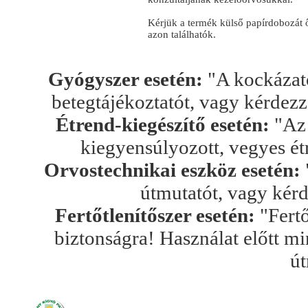
Kérjük a termék külső papírdobozát 
azon találhatók.
Gyógyszer esetén:
"A kockázato
betegtájékoztatót, vagy kérdez
Étrend-kiegészítő esetén:
"Az 
kiegyensúlyozott, vegyes ét
Orvostechnikai eszköz esetén:
útmutatót, vagy kér
Fertőtlenítőszer esetén:
"Fertő
biztonságra! Használat előtt mi
út