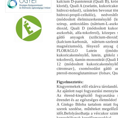
kalcium D-pantotenát (Quali B), kró
klorid), Quali A (zselatin, kukoricake
hidroxi-toluol}, színtelen bevonat tö
hidroxi-propil-cellulóz), nedvesí
(módosított élelmiszerkeményítő {k
szirup, antioxidáns (nátrium-L-aszkor
dioxid, Quali D (módosított kukor
aszkorbát, alfa-tokoferol), közepes 
gátló anyagok (szilicium-dioxid)
(kalcium-karbonát, nátrium-szele
magnéziumsói), fényező anyag (zs
FLORAGLO Lutein ((módosíto
kukoricakeményítő, lutein, glükóz s
tokoferol), tiamin-mononitrát (Quali 
12 (módosított kukoricakeményítő
citromsav}, csomósodást gátló an
pteroil-monoglutaminsav (folsav, Qua
Figyelmeztetés:
Kisgyermekek elől elzárva tárolandó
Az ajánlott napi fogyasztási mennyisé
Az étrend-kiegészítő fogyasztása 
étrendet és az egészséges életmódot!
A Ginkgo Biloba tartalom miatt fogy
szerek szedése, műtéteket megelőző
időt.Befolyásolhatja a vércukor szint
konzultáljanak kezelőorvosukkal.