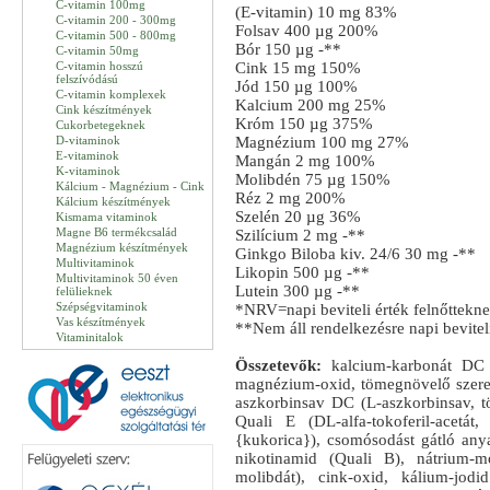
C-vitamin 100mg
(E-vitamin) 10 mg 83%
C-vitamin 200 - 300mg
Folsav 400 µg 200%
C-vitamin 500 - 800mg
Bór 150 µg -**
C-vitamin 50mg
C-vitamin hosszú
Cink 15 mg 150%
felszívódású
Jód 150 µg 100%
C-vitamin komplexek
Kalcium 200 mg 25%
Cink készítmények
Króm 150 µg 375%
Cukorbetegeknek
D-vitaminok
Magnézium 100 mg 27%
E-vitaminok
Mangán 2 mg 100%
K-vitaminok
Molibdén 75 µg 150%
Kálcium - Magnézium - Cink
Réz 2 mg 200%
Kálcium készítmények
Szelén 20 µg 36%
Kismama vitaminok
Magne B6 termékcsalád
Szilícium 2 mg -**
Magnézium készítmények
Ginkgo Biloba kiv. 24/6 30 mg -**
Multivitaminok
Likopin 500 µg -**
Multivitaminok 50 éven
Lutein 300 µg -**
felülieknek
Szépségvitaminok
*NRV=napi beviteli érték felnőttekn
Vas készítmények
**Nem áll rendelkezésre napi beviteli
Vitaminitalok
Összetevők:
kalcium-karbonát DC (
magnézium-oxid, tömegnövelő szerek 
aszkorbinsav DC (L-aszkorbinsav, tö
Quali E (DL-alfa-tokoferil-acetát
{kukorica}), csomósodást gátló anya
nikotinamid (Quali B), nátrium-m
molibdát), cink-oxid, kálium-jodi