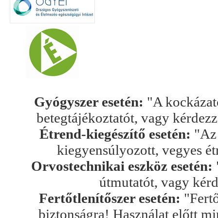
Gyógyszer esetén:
"A kockázato
betegtájékoztatót, vagy kérdez
Étrend-kiegészítő esetén:
"Az 
kiegyensúlyozott, vegyes ét
Orvostechnikai eszköz esetén:
útmutatót, vagy kér
Fertőtlenítőszer esetén:
"Fertő
biztonságra! Használat előtt mi