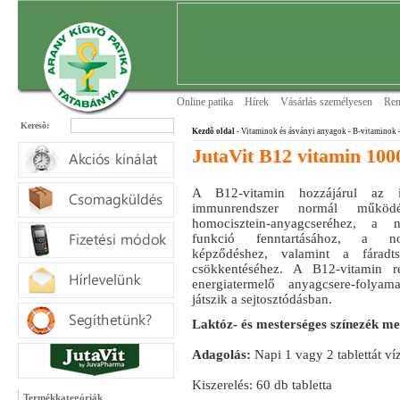
Online patika
Hírek
Vásárlás személyesen
Ren
Keresõ:
Kezdõ oldal
- Vitaminok és ásványi anyagok
- B-vitaminok
JutaVit B12 vitamin 100
A B12-vitamin hozzájárul az 
immunrendszer normál működ
homocisztein-anyagcseréhez, a n
funkció fenntartásához, a no
képződéshez, valamint a fáradt
csökkentéséhez. A B12-vitamin 
energiatermelő anyagcsere-folyam
játszik a sejtosztódásban.
Laktóz- és mesterséges színezék me
Adagolás:
Napi 1 vagy 2 tablettát ví
Kiszerelés: 60 db tabletta
Termékkategóriák