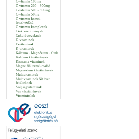
C-vitamin 100mg
C-vitamin 200 - 300mg
C-vitamin 500 - 800mg
C-vitamin 50mg
C-vitamin hosszú
felszívódású
C-vitamin komplexek
Cink készítmények
Cukorbetegeknek
D-vitaminok
E-vitaminok
K-vitaminok
Kálcium - Magnézium - Cink
Kálcium készítmények
Kismama vitaminok
Magne B6 termékcsalád
Magnézium készítmények
Multivitaminok
Multivitaminok 50 éven
felülieknek
Szépségvitaminok
Vas készítmények
Vitaminitalok