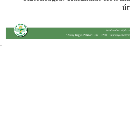
út
Adatkezelési tájékoz
"Arany Kígyó Patika" Cím: H-2800 Tatabánya-Kertváro
.