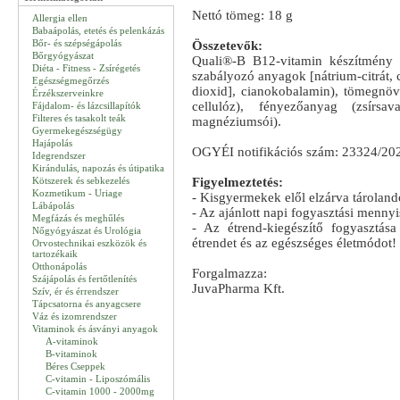
Nettó tömeg: 18 g
Allergia ellen
Babaápolás, etetés és pelenkázás
Bőr- és szépségápolás
Összetevők:
Bőrgyógyászat
Quali®-B B12-vitamin készítmény 
Diéta - Fitness - Zsírégetés
szabályozó anyagok [nátrium-citrát, 
Egészségmegőrzés
dioxid], cianokobalamin), tömegnöve
Érzékszerveinkre
cellulóz), fényezőanyag (zsírsa
Fájdalom- és lázcsillapítók
Filteres és tasakolt teák
magnéziumsói).
Gyermekegészségügy
Hajápolás
OGYÉI notifikációs szám: 23324/20
Idegrendszer
Kirándulás, napozás és útipatika
Kötszerek és sebkezelés
Figyelmeztetés:
Kozmetikum - Uriage
- Kisgyermekek elől elzárva tároland
Lábápolás
- Az ajánlott napi fogyasztási mennyis
Megfázás és meghűlés
- Az étrend-kiegészítő fogyasztása
Nőgyógyászat és Urológia
étrendet és az egészséges életmódot!
Orvostechnikai eszközök és
tartozékaik
Otthonápolás
Forgalmazza:
Szájápolás és fertőtlenítés
JuvaPharma Kft.
Szív, ér és érrendszer
Tápcsatorna és anyagcsere
Váz és izomrendszer
Vitaminok és ásványi anyagok
A-vitaminok
B-vitaminok
Béres Cseppek
C-vitamin - Liposzómális
C-vitamin 1000 - 2000mg