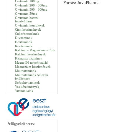
C-vitamin 100mg
Forrás: JuvaPharma
C-vitamin 200 - 300mg
C-vitamin 500 - 800mg
C-vitamin 50mg
C-vitamin hosszú
felszívódású
C-vitamin komplexek
Cink készítmények
Cukorbetegeknek
D-vitaminok
E-vitaminok
K-vitaminok
Kálcium - Magnézium - Cink
Kálcium készítmények
Kismama vitaminok
Magne B6 termékcsalád
Magnézium készítmények
Multivitaminok
Multivitaminok 50 éven
felülieknek
Szépségvitaminok
Vas készítmények
Vitaminitalok