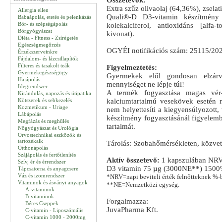
Összetevők:
Extra szűz olivaolaj (64,36%), zselati
Allergia ellen
Quali®-D D3-vitamin készítmény (
Babaápolás, etetés és pelenkázás
Bőr- és szépségápolás
kolekalciferol, antioxidáns [alfa-
Bőrgyógyászat
kivonat).
Diéta - Fitness - Zsírégetés
Egészségmegőrzés
OGYÉI notifikációs szám: 25115/20
Érzékszerveinkre
Fájdalom- és lázcsillapítók
Filteres és tasakolt teák
Figyelmeztetés:
Gyermekegészségügy
Gyermekek elől gondosan elzárva
Hajápolás
mennyiséget ne lépje túl!
Idegrendszer
A termék fogyasztása magas vér-, 
Kirándulás, napozás és útipatika
Kötszerek és sebkezelés
kalciumtartalmú vesekövek esetén n
Kozmetikum - Uriage
nem helyettesíti a kiegyensúlyozott,
Lábápolás
készítmény fogyasztásánál figyelem
Megfázás és meghűlés
tartalmát.
Nőgyógyászat és Urológia
Orvostechnikai eszközök és
tartozékaik
Tárolás: Szobahőmérsékleten, közvet
Otthonápolás
Szájápolás és fertőtlenítés
Aktív összetevő:
1 kapszulában NR
Szív, ér és érrendszer
D3 vitamin 75 µg (3000NE**) 150
Tápcsatorna és anyagcsere
Váz és izomrendszer
*NRV=napi beviteli érték felnőtteknek %-b
Vitaminok és ásványi anyagok
**NE=Nemzetközi egység.
A-vitaminok
B-vitaminok
Forgalmazza:
Béres Cseppek
JuvaPharma Kft.
C-vitamin - Liposzómális
C-vitamin 1000 - 2000mg