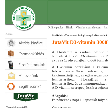
Online patika
Hírek
Vásárlás személyesen
Ren
Keresõ:
Kezdõ oldal
- Vitaminok és ásványi anyagok
- D-vitaminok
JutaVit D3-vitamin 3000
A D-vitamin a zsírban oldódó v
tartozik. A JutaVit D3-vitamin 3000 
extra szűz olívaolajban oldott formáb
A D-vitamin hozzájárul a kalciu
felszívódásához/hasznosulásá
kalciumszintjéhez, az egészséges cs
fenntartásához. Hozzájárul 
fenntartásához és az immunrendszer
A D-vitamin szerepet játszik a sejtos
Adagolás:
Felnőtteknek napi 1 kapszulát folyad
Termékkategóriák