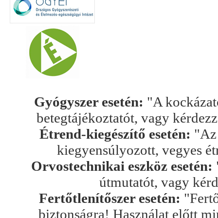
Gyógyszer esetén:
"A kockázato
betegtájékoztatót, vagy kérdez
Étrend-kiegészítő esetén:
"Az 
kiegyensúlyozott, vegyes ét
Orvostechnikai eszköz esetén:
útmutatót, vagy kér
Fertőtlenítőszer esetén:
"Fertő
biztonságra! Használat előtt mi