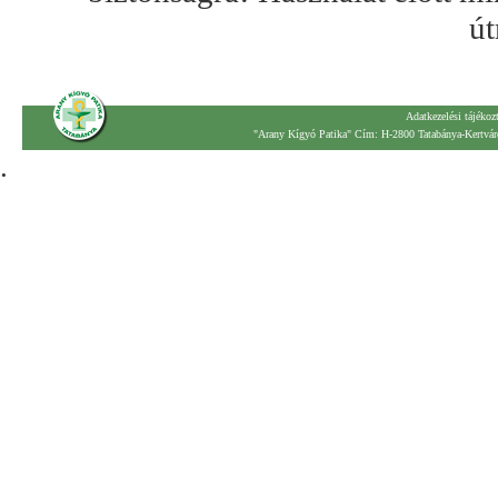
út
Adatkezelési tájékoz
"Arany Kígyó Patika" Cím: H-2800 Tatabánya-Kertváro
.