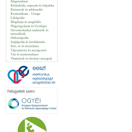
Idegrendszer
Kirándulás, napozás és útipatika
Kötszerek és sebkezelés
Kozmetikum - Uriage
Lábápolás
Megfázás és meghűlés
Nőgyógyászat és Urológia
Orvostechnikai eszközök és
tartozékaik
Otthonápolás
Szájápolás és fertőtlenítés
Szív, ér és érrendszer
Tápcsatorna és anyagcsere
Váz és izomrendszer
Vitaminok és ásványi anyagok