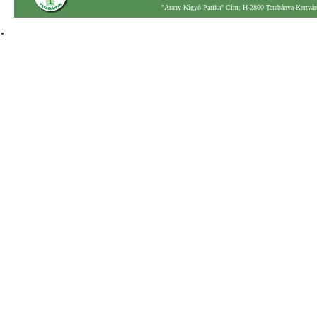
"Arany Kígyó Patika" Cím: H-2800 Tatabánya-Kertváro
.