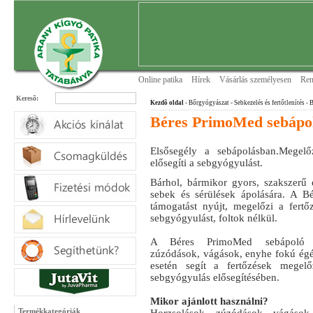
Online patika
Hírek
Vásárlás személyesen
Ren
Keresõ:
Kezdõ oldal
- Bőrgyógyászat
- Sebkezelés és fertőtlenítés
- 
Béres PrimoMed sebápo
Elsősegély a sebápolásban.Megelő
elősegíti a sebgyógyulást.
Bárhol, bármikor gyors, szakszerű 
sebek és sérülések ápolására. A B
támogatást nyújt, megelőzi a fertőz
sebgyógyulást, foltok nélkül.
A Béres PrimoMed sebápoló s
zúzódások, vágások, enyhe fokú égés
esetén segít a fertőzések megelő
sebgyógyulás elősegítésében.
Mikor ajánlott használni?
Termékkategóriák