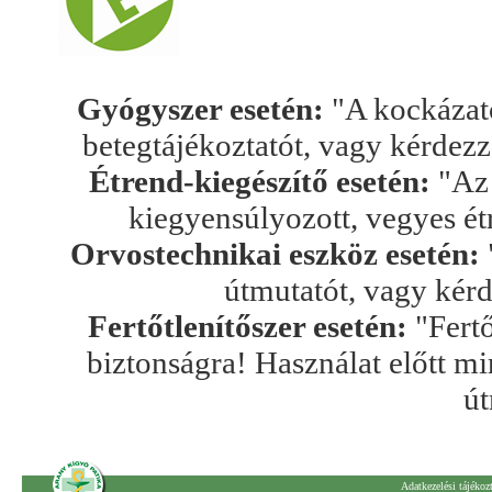
Gyógyszer esetén:
"A kockázato
betegtájékoztatót, vagy kérdez
Étrend-kiegészítő esetén:
"Az 
kiegyensúlyozott, vegyes ét
Orvostechnikai eszköz esetén:
útmutatót, vagy kér
Fertőtlenítőszer esetén:
"Fertő
biztonságra! Használat előtt mi
út
Adatkezelési tájékoz