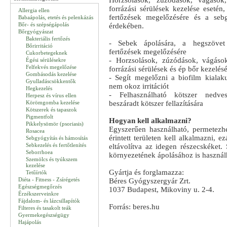
Horzsolások, zúzódások, vágások
forrázási sérülések kezelése esetén, 
Allergia ellen
fertőzések megelőzésére és a sebg
Babaápolás, etetés és pelenkázás
Bőr- és szépségápolás
érdekében.
Bőrgyógyászat
Bakteriális fertőzés
- Sebek ápolására, a hegszövet 
Bőrirritáció
fertőzések megelőzésére
Cukorbetegeknek
- Horzsolások, zúzódások, vágáso
Égési sérülésekre
Felfekvés megelőzése
forrázási sérülések és ép bőr kezelés
Gombásodás kezelése
- Segít megelőzni a biofilm kialaku
Gyulladáscsökkentők
nem okoz irritációt
Hegkezelés
- Felhasználható kötszer nedves
Herpesz és vírus ellen
Körömgomba kezelése
beszáradt kötszer fellazítására
Kötszerek és tapaszok
Pigmentfolt
Hogyan kell alkalmazni?
Pikkelysömör (psoriasis)
Egyszerűen használható, permetezhe
Rosacea
érintett területen kell alkalmazni, e
Sebgyógyítás és hámosítás
Sebkezelés és fertőtlenítés
eltávolítva az idegen részecskéket.
Seborrhoea
környezetének ápolásához is használ
Szemölcs és tyúkszem
kezelése
Gyártja és forglamazza:
Tetűírtók
Diéta - Fitness - Zsírégetés
Béres Gyógyszergyár Zrt.
Egészségmegőrzés
1037 Budapest, Mikoviny u. 2-4.
Érzékszerveinkre
Fájdalom- és lázcsillapítók
Forrás: beres.hu
Filteres és tasakolt teák
Gyermekegészségügy
Hajápolás