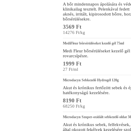
A bőr mindennapos ápolására és véde
klinikailag tesztelt. Pelenkával fedet
aknés, irritált, kipirosodott bőrre, ho
bőrsérülésekre.
3569 Ft
14276 Ft/kg
MediFleur bőrsérüléseket kezelő gél 75ml
Medi Fleur bőrsérüléseket kezelő gél 
rovarcsípésre.
1999 Ft
27 Ft/ml
Microdacyn Sebkezelő Hydrogél 120g
Akut és krónikus fertőzött sebek és 
hatékonyságú kezelésére.
8190 Ft
68250 Ft/kg
Microdacyn Szuper-oxidált sebkezelő oldat 5
Akut és krónikus sebek, felfekvések
által okozott fekélyek kezelésére szo