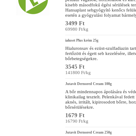
kisebb másodfokú égési sérülések te
Hansaplast sebgyógyító kenőcs felület
esetén a gyógyulási folyamat bármel
3499 Ft
69980 Ft/kg
ialuset Plus krém 25g
Hialuronsav és ezüst-szulfadiazin tar
fertőzött és égett seb kezelésére, illet
bőrbetegségekre.
3545 Ft
141800 Ft/kg
Jutavit Dernored Cream 100g
A bőr mindennapos ápolására és véde
klinikailag tesztelt. Pelenkával fedet
aknés, irritált, kipirosodott bőrre, ho
bőrsérülésekre.
1679 Ft
16790 Ft/kg
Jutavit Dernored Cream 250g