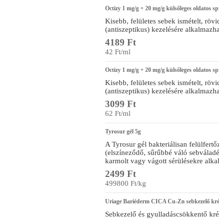
Octizy 1 mg/g + 20 mg/g külsőleges oldatos s
Kisebb, felületes sebek ismételt, rövi
(antiszeptikus) kezelésére alkalmaz
4189 Ft
42 Ft/ml
Octizy 1 mg/g + 20 mg/g külsőleges oldatos s
Kisebb, felületes sebek ismételt, rövi
(antiszeptikus) kezelésére alkalmaz
3099 Ft
62 Ft/ml
Tyrosur gél 5g
A Tyrosur gél bakteriálisan felülfer
(elszíneződő, sűrűbbé váló sebváladék
karmolt vagy vágott sérülésekre alka
2499 Ft
499800 Ft/kg
Uriage Bariéderm CICA Cu-Zn sebkezelő kr
Sebkezelő és gyulladáscsökkentő krém,