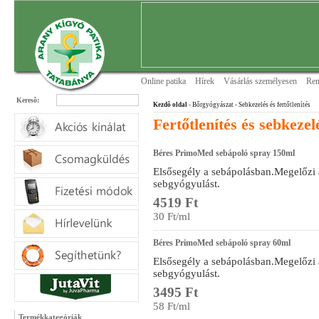
Online patika
Hírek
Vásárlás személyesen
Ren
Keresõ:
Kezdõ oldal
- Bőrgyógyászat
- Sebkezelés és fertőtlenítés
Fertőtlenítés és sebkezel
Béres PrimoMed sebápoló spray 150ml
Elsősegély a sebápolásban.Megelőzi a 
sebgyógyulást.
4519 Ft
30 Ft/ml
Béres PrimoMed sebápoló spray 60ml
Elsősegély a sebápolásban.Megelőzi a 
sebgyógyulást.
3495 Ft
58 Ft/ml
Termékkategóriák