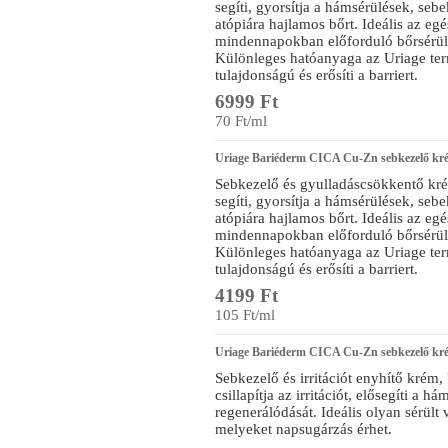
segíti, gyorsítja a hámsérülések, seb
atópiára hajlamos bőrt. Ideális az eg
mindennapokban előforduló bőrsérülés
Különleges hatóanyaga az Uriage term
tulajdonságú és erősíti a barriert.
6999 Ft
70 Ft/ml
Uriage Bariéderm CICA Cu-Zn sebkezelő kr
Sebkezelő és gyulladáscsökkentő krém,
segíti, gyorsítja a hámsérülések, seb
atópiára hajlamos bőrt. Ideális az eg
mindennapokban előforduló bőrsérülés
Különleges hatóanyaga az Uriage term
tulajdonságú és erősíti a barriert.
4199 Ft
105 Ft/ml
Uriage Bariéderm CICA Cu-Zn sebkezelő k
Sebkezelő és irritációt enyhítő kr
csillapítja az irritációt, elősegíti a 
regenerálódását. Ideális olyan sérült v
melyeket napsugárzás érhet.