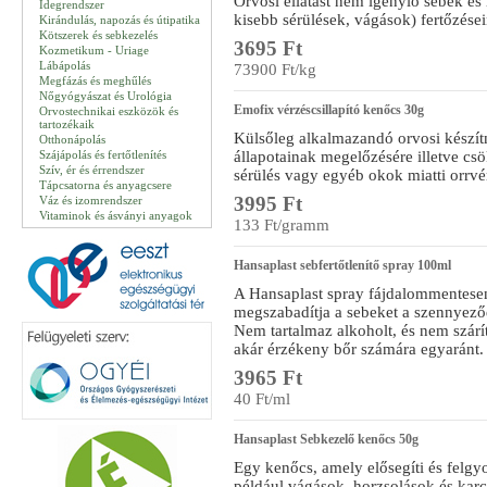
Orvosi ellátást nem igénylő sebek és
Idegrendszer
kisebb sérülések, vágások) fertőzése
Kirándulás, napozás és útipatika
Kötszerek és sebkezelés
3695 Ft
Kozmetikum - Uriage
Lábápolás
73900 Ft/kg
Megfázás és meghűlés
Nőgyógyászat és Urológia
Emofix vérzéscsillapító kenőcs 30g
Orvostechnikai eszközök és
tartozékaik
Külsőleg alkalmazandó orvosi készít
Otthonápolás
Szájápolás és fertőtlenítés
állapotainak megelőzésére illetve csö
Szív, ér és érrendszer
sérülés vagy egyéb okok miatti orrvé
Tápcsatorna és anyagcsere
3995 Ft
Váz és izomrendszer
Vitaminok és ásványi anyagok
133 Ft/gramm
Hansaplast sebfertőtlenítő spray 100ml
A Hansaplast spray fájdalommentese
megszabadítja a sebeket a szennyező
Nem tartalmaz alkoholt, és nem szárít
akár érzékeny bőr számára egyaránt.
3965 Ft
40 Ft/ml
Hansaplast Sebkezelő kenőcs 50g
Egy kenőcs, amely elősegíti és felgyo
például vágások, horzsolások és karc