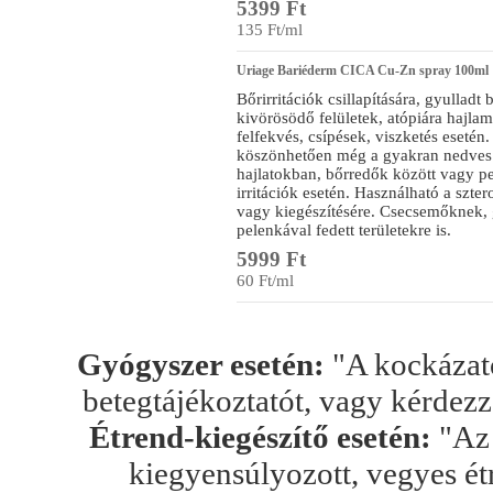
5399 Ft
135 Ft/ml
Uriage Bariéderm CICA Cu-Zn spray 100ml
Bőrirritációk csillapítására, gyulladt bő
kivörösödő felületek, atópiára hajlamo
felfekvés, csípések, viszketés esetén
köszönhetően még a gyakran nedves t
hajlatokban, bőrredők között vagy pe
irritációk esetén. Használható a szte
vagy kiegészítésére. Csecsemőknek, g
pelenkával fedett területekre is.
5999 Ft
60 Ft/ml
Gyógyszer esetén:
"A kockázato
betegtájékoztatót, vagy kérdez
Étrend-kiegészítő esetén:
"Az 
kiegyensúlyozott, vegyes ét