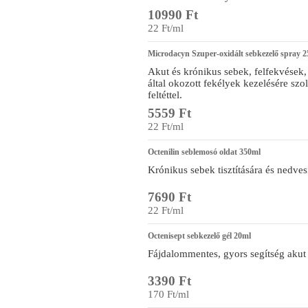
10990 Ft
22 Ft/ml
Microdacyn Szuper-oxidált sebkezelő spray 
Akut és krónikus sebek, felfekvések
által okozott fekélyek kezelésére szo
feltéttel.
5559 Ft
22 Ft/ml
Octenilin seblemosó oldat 350ml
Krónikus sebek tisztítására és nedves
7690 Ft
22 Ft/ml
Octenisept sebkezelő gél 20ml
Fájdalommentes, gyors segítség akut 
3390 Ft
170 Ft/ml