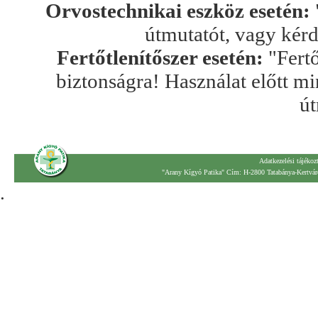
Orvostechnikai eszköz esetén:
útmutatót, vagy kér
Fertőtlenítőszer esetén:
"Fertő
biztonságra! Használat előtt mi
út
Adatkezelési tájékoz
"Arany Kígyó Patika" Cím: H-2800 Tatabánya-Kertváro
.