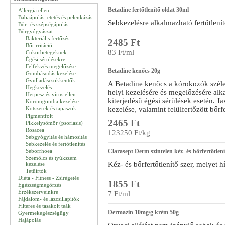
Betadine fertőtlenítő oldat 30ml
Allergia ellen
Babaápolás, etetés és pelenkázás
Sebkezelésre alkalmazható fertőtlenít
Bőr- és szépségápolás
Bőrgyógyászat
Bakteriális fertőzés
2485 Ft
Bőrirritáció
83 Ft/ml
Cukorbetegeknek
Égési sérülésekre
Felfekvés megelőzése
Betadine kenőcs 20g
Gombásodás kezelése
Gyulladáscsökkentők
A Betadine kenőcs a kórokozók széles
Hegkezelés
helyi kezelésére és megelőzésére alk
Herpesz és vírus ellen
kiterjedésű égési sérülések esetén. J
Körömgomba kezelése
Kötszerek és tapaszok
kezelése, valamint felülfertőzött bőr
Pigmentfolt
2465 Ft
Pikkelysömör (psoriasis)
Rosacea
123250 Ft/kg
Sebgyógyítás és hámosítás
Sebkezelés és fertőtlenítés
Seborrhoea
Clarasept Derm színtelen kéz- és bőrfertőtlen
Szemölcs és tyúkszem
Kéz- és bőrfertőtlenítő szer, melyet h
kezelése
Tetűírtók
Diéta - Fitness - Zsírégetés
1855 Ft
Egészségmegőrzés
Érzékszerveinkre
7 Ft/ml
Fájdalom- és lázcsillapítók
Filteres és tasakolt teák
Dermazin 10mg/g krém 50g
Gyermekegészségügy
Hajápolás