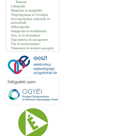
Xémose
Lábápolás
Megfázás és meghűlés
Nőgyógyászat és Urológia
Orvostechnikai eszközök és
tartozékaik
Otthonápolás
Szájápolás és fertőtlenítés
Szív, ér és érrendszer
Tápcsatorna és anyagcsere
Váz és izomrendszer
Vitaminok és ásványi anyagok