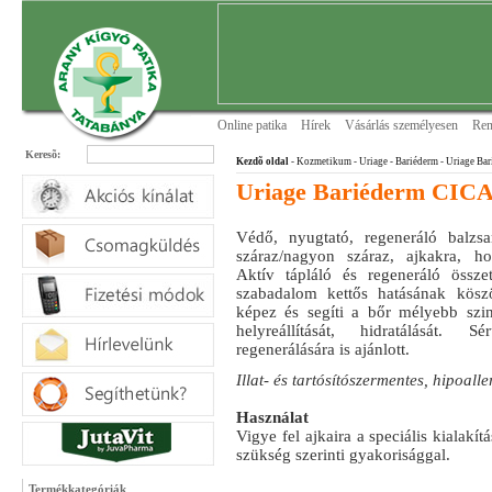
Online patika
Hírek
Vásárlás személyesen
Ren
Keresõ:
Kezdõ oldal
- Kozmetikum - Uriage
- Bariéderm
- Uriage Ba
Uriage Bariéderm CICA
Védő, nyugtató, regeneráló balzsa
száraz/nagyon száraz, ajkakra, hos
Aktív tápláló és regeneráló össz
szabadalom kettős hatásának kösz
képez és segíti a bőr mélyebb szint
helyreállítását, hidratálását. Sé
regenerálására is ajánlott.
Illat- és tartósítószermentes, hipoalle
Használat
Vigye fel ajkaira a speciális kialakít
szükség szerinti gyakorisággal.
Termékkategóriák