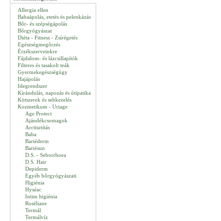
Allergia ellen
Babaápolás, etetés és pelenkázás
Bőr- és szépségápolás
Bőrgyógyászat
Diéta - Fitness - Zsírégetés
Egészségmegőrzés
Érzékszerveinkre
Fájdalom- és lázcsillapítók
Filteres és tasakolt teák
Gyermekegészségügy
Hajápolás
Idegrendszer
Kirándulás, napozás és útipatika
Kötszerek és sebkezelés
Kozmetikum - Uriage
Age Protect
Ajándékcsomagok
Arctisztítás
Baba
Bariéderm
Bariésun
D.S. - Seborrhoea
D.S. Hair
Depiderm
Egyéb bőrgyógyászati
Higiénia
Hyséac
Intim higiénia
Roséliane
Termál
Termálvíz