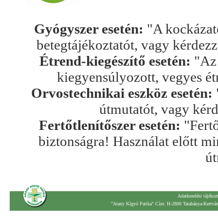
Gyógyszer esetén:
"A kockázato
betegtájékoztatót, vagy kérdez
Étrend-kiegészítő esetén:
"Az 
kiegyensúlyozott, vegyes ét
Orvostechnikai eszköz esetén:
útmutatót, vagy kér
Fertőtlenítőszer esetén:
"Fertő
biztonságra! Használat előtt mi
út
Adatkezelési tájékoz
"Arany Kígyó Patika" Cím: H-2800 Tatabánya-Kertváro