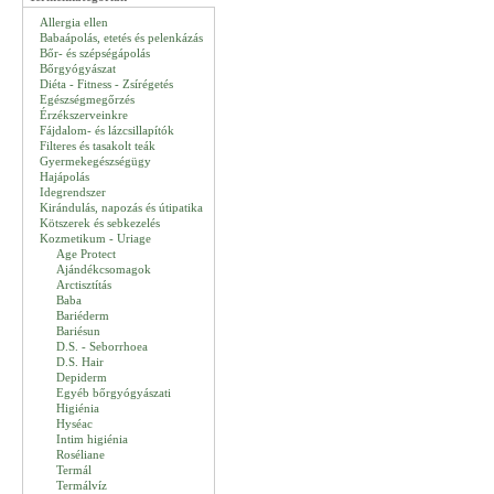
Allergia ellen
Babaápolás, etetés és pelenkázás
Bőr- és szépségápolás
Bőrgyógyászat
Diéta - Fitness - Zsírégetés
Egészségmegőrzés
Érzékszerveinkre
Fájdalom- és lázcsillapítók
Filteres és tasakolt teák
Gyermekegészségügy
Hajápolás
Idegrendszer
Kirándulás, napozás és útipatika
Kötszerek és sebkezelés
Kozmetikum - Uriage
Age Protect
Ajándékcsomagok
Arctisztítás
Baba
Bariéderm
Bariésun
D.S. - Seborrhoea
D.S. Hair
Depiderm
Egyéb bőrgyógyászati
Higiénia
Hyséac
Intim higiénia
Roséliane
Termál
Termálvíz