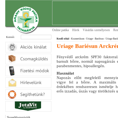
Online patika
Hírek
Vásárlás személyesen
Ren
Keresõ:
Kezdõ oldal
- Kozmetikum - Uriage
- Bariésun
- Uriage Bar
Uriage Bariésun Arckr
Fényvédő arckrém SPF30 faktorral
barnult bőrre, normál napsugárzás e
parabenmentes, hipoallergén.
Használat
Napozás előtt megfelelő mennyis
vigye fel a bőrre. A maximális 
érdekében rendszeresen ismételje h
erős izzadás, úszás vagy törölközés u
Termékkategóriák