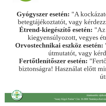
Gyógyszer esetén:
"A kockázato
betegtájékoztatót, vagy kérdez
Étrend-kiegészítő esetén:
"Az 
kiegyensúlyozott, vegyes ét
Orvostechnikai eszköz esetén:
útmutatót, vagy kér
Fertőtlenítőszer esetén:
"Fertő
biztonságra! Használat előtt mi
út
Adatkezelési tájékoz
"Arany Kígyó Patika" Cím: H-2800 Tatabánya-Kertváro