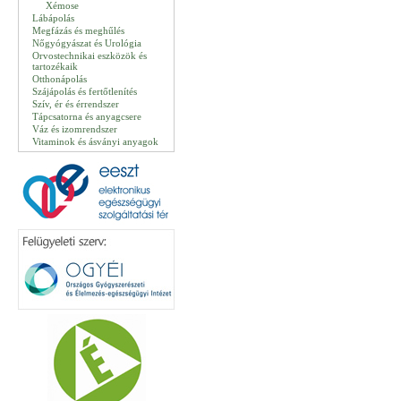
Xémose
Lábápolás
Megfázás és meghűlés
Nőgyógyászat és Urológia
Orvostechnikai eszközök és
tartozékaik
Otthonápolás
Szájápolás és fertőtlenítés
Szív, ér és érrendszer
Tápcsatorna és anyagcsere
Váz és izomrendszer
Vitaminok és ásványi anyagok