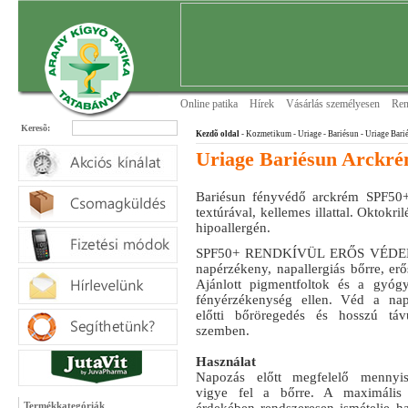
Online patika
Hírek
Vásárlás személyesen
Ren
Keresõ:
Kezdõ oldal
- Kozmetikum - Uriage
- Bariésun
- Uriage Bar
Uriage Bariésun Arckr
Bariésun fényvédő arckrém SPF50+ f
textúrával, kellemes illattal. Oktokr
hipoallergén.
SPF50+ RENDKÍVÜL ERŐS VÉDELE
napérzékeny, napallergiás bőrre, er
Ajánlott pigmentfoltok és a gyógys
fényérzékenység ellen. Véd a nap
előtti bőröregedés és hosszú táv
szemben.
Használat
Napozás előtt megfelelő mennyis
vigye fel a bőrre. A maximális 
Termékkategóriák