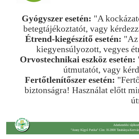
Gyógyszer esetén:
"A kockázato
betegtájékoztatót, vagy kérdez
Étrend-kiegészítő esetén:
"Az 
kiegyensúlyozott, vegyes ét
Orvostechnikai eszköz esetén:
útmutatót, vagy kér
Fertőtlenítőszer esetén:
"Fertő
biztonságra! Használat előtt mi
út
Adatkezelési tájékoz
"Arany Kígyó Patika" Cím: H-2800 Tatabánya-Kertváro