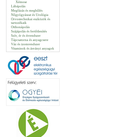
Xémose
Lábápolás
Megfázás és meghűlés
Nőgyógyászat és Urológia
Orvostechnikai eszközök és
tartozékaik
Otthonápolás
Szájápolás és fertőtlenítés
Szív, ér és érrendszer
Tápcsatorna és anyagcsere
Váz és izomrendszer
Vitaminok és ásványi anyagok