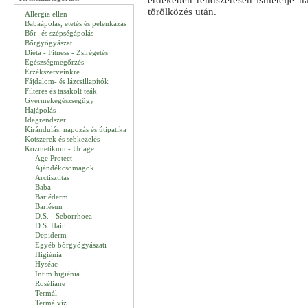
érdekében rendszeresen ismételje ha
törölközés után.
Allergia ellen
Babaápolás, etetés és pelenkázás
Bőr- és szépségápolás
Bőrgyógyászat
Diéta - Fitness - Zsírégetés
Egészségmegőrzés
Érzékszerveinkre
Fájdalom- és lázcsillapítók
Filteres és tasakolt teák
Gyermekegészségügy
Hajápolás
Idegrendszer
Kirándulás, napozás és útipatika
Kötszerek és sebkezelés
Kozmetikum - Uriage
Age Protect
Ajándékcsomagok
Arctisztítás
Baba
Bariéderm
Bariésun
D.S. - Seborrhoea
D.S. Hair
Depiderm
Egyéb bőrgyógyászati
Higiénia
Hyséac
Intim higiénia
Roséliane
Termál
Termálvíz