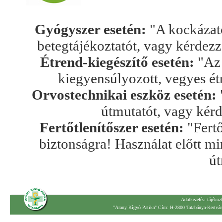
Gyógyszer esetén:
"A kockázato
betegtájékoztatót, vagy kérdez
Étrend-kiegészítő esetén:
"Az 
kiegyensúlyozott, vegyes ét
Orvostechnikai eszköz esetén:
útmutatót, vagy kér
Fertőtlenítőszer esetén:
"Fertő
biztonságra! Használat előtt mi
út
Adatkezelési tájékoz
"Arany Kígyó Patika" Cím: H-2800 Tatabánya-Kertváro