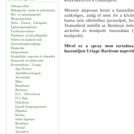
könyökéről és a csuklójáról.
Allergia ellen
Mosson alaposan kezet a használat
Babaápolás, etetés és pelenkázás
Bőr- és szépségápolás
szükséges, amíg el nem éri a kívánt
Bőrgyógyászat
barna szín eléréséhez javasoljuk, ho
Diéta - Fitness - Zsírégetés
Testradírral mielőtt az Bariésun önb
Egészségmegőrzés
arckrém és testápoló használata
Érzékszerveinkre
testápoló).
Fájdalom- és lázcsillapítók
Filteres és tasakolt teák
Gyermekegészségügy
Mivel ez a spray nem tartalma
Hajápolás
használjon Uriage Bariésun napvéd
Idegrendszer
Kirándulás, napozás és útipatika
Kötszerek és sebkezelés
Kozmetikum - Uriage
Age Protect
Ajándékcsomagok
Arctisztítás
Baba
Bariéderm
Bariésun
D.S. - Seborrhoea
D.S. Hair
Depiderm
Egyéb bőrgyógyászati
Higiénia
Hyséac
Intim higiénia
Roséliane
Termál
Termálvíz