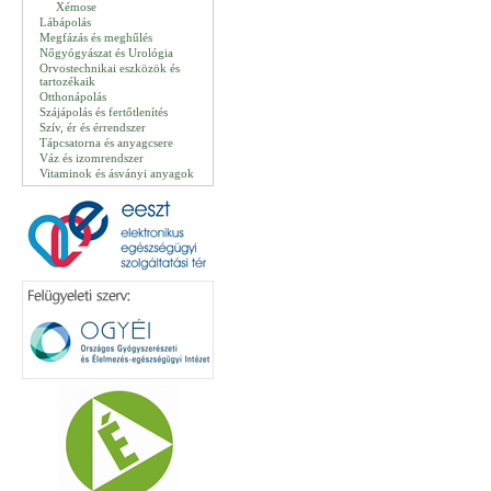
Xémose
Lábápolás
Megfázás és meghűlés
Nőgyógyászat és Urológia
Orvostechnikai eszközök és
tartozékaik
Otthonápolás
Szájápolás és fertőtlenítés
Szív, ér és érrendszer
Tápcsatorna és anyagcsere
Váz és izomrendszer
Vitaminok és ásványi anyagok