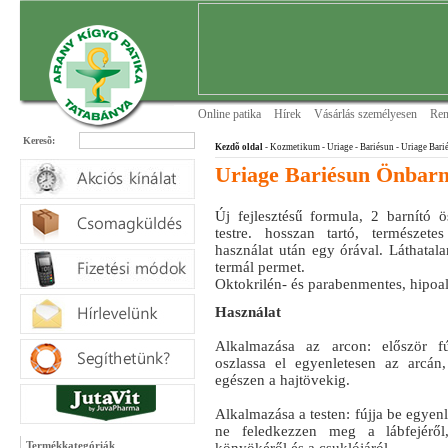
Online patika
Hírek
Vásárlás személyesen
Ren
Keresõ:
Kezdõ oldal
- Kozmetikum - Uriage
- Bariésun
- Uriage Bari
Uriage Bariésun Önbarn
Új fejlesztésű formula, 2 barnító ö
testre. hosszan tartó, természet
használat után egy órával. Láthatal
termál permet.
Oktokrilén- és parabenmentes, hipoal
Használat
Alkalmazása az arcon: először fú
oszlassa el egyenletesen az arcán
egészen a hajtövekig.
Alkalmazása a testen: fújja be egyenl
ne feledkezzen meg a lábfejéről,
Termékkategóriák