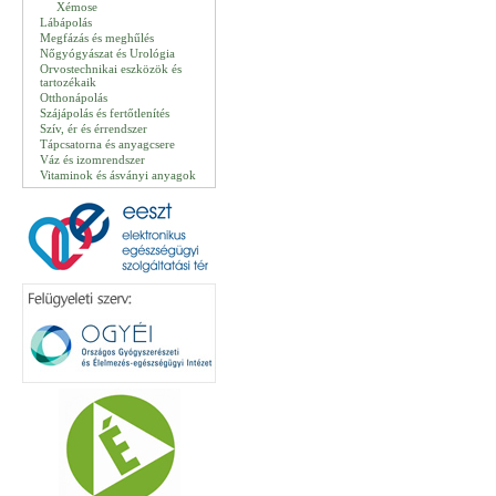
Xémose
Lábápolás
Megfázás és meghűlés
Nőgyógyászat és Urológia
Orvostechnikai eszközök és
tartozékaik
Otthonápolás
Szájápolás és fertőtlenítés
Szív, ér és érrendszer
Tápcsatorna és anyagcsere
Váz és izomrendszer
Vitaminok és ásványi anyagok