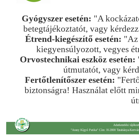
Gyógyszer esetén:
"A kockázato
betegtájékoztatót, vagy kérdez
Étrend-kiegészítő esetén:
"Az 
kiegyensúlyozott, vegyes ét
Orvostechnikai eszköz esetén:
útmutatót, vagy kér
Fertőtlenítőszer esetén:
"Fertő
biztonságra! Használat előtt mi
út
Adatkezelési tájékoz
"Arany Kígyó Patika" Cím: H-2800 Tatabánya-Kertváro