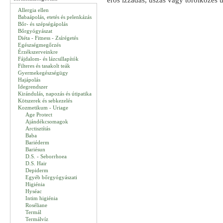
erős izzadás, úszás vagy törölközés u
Allergia ellen
Babaápolás, etetés és pelenkázás
Bőr- és szépségápolás
Bőrgyógyászat
Diéta - Fitness - Zsírégetés
Egészségmegőrzés
Érzékszerveinkre
Fájdalom- és lázcsillapítók
Filteres és tasakolt teák
Gyermekegészségügy
Hajápolás
Idegrendszer
Kirándulás, napozás és útipatika
Kötszerek és sebkezelés
Kozmetikum - Uriage
Age Protect
Ajándékcsomagok
Arctisztítás
Baba
Bariéderm
Bariésun
D.S. - Seborrhoea
D.S. Hair
Depiderm
Egyéb bőrgyógyászati
Higiénia
Hyséac
Intim higiénia
Roséliane
Termál
Termálvíz