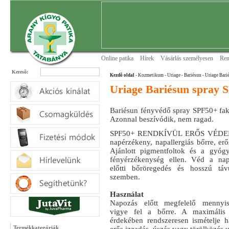
Online patika
Hírek
Vásárlás személyesen
Ren
Keresõ:
Kezdõ oldal
- Kozmetikum - Uriage
- Bariésun
- Uriage Bar
Uriage Bariésun spray 
Bariésun fényvédő spray SPF50+ fakto
Azonnal beszívódik, nem ragad.
SPF50+ RENDKÍVÜL ERŐS VÉDELE
napérzékeny, napallergiás bőrre, er
Ajánlott pigmentfoltok és a gyógys
fényérzékenység ellen. Véd a nap
előtti bőröregedés és hosszú táv
szemben.
Használat
Napozás előtt megfelelő mennyis
vigye fel a bőrre. A maximális 
érdekében rendszeresen ismételje h
Termékkategóriák