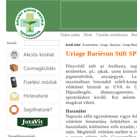
Online patika
Hírek
Vásárlás személyesen
Ren
Keresõ:
Kezdõ oldal
- Kozmetikum - Uriage
- Bariésun
- Uriage Bari
Uriage Bariésun Stift S
Fényvédő stift az érzékeny, napn
területekre, pl.: ajkak, szem környé
pigmentfoltok, anyajegyek. Le
maximálisan fotostabil szűrő-kom
védelmet biztosít az UVA és U
Hipoallergén, illatanyagmentes
sportoláshoz kiváló. Kis méret
magával viheti.
Használat
Napozás előtt egyenletesen vigye fe
védelem fenntartása érdekében re
használatát, különösen erős izzadás,
után. Megfelelő védelem mellett is 
Termékkategóriák