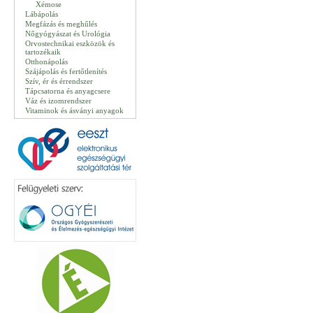
Xémose
Lábápolás
Megfázás és meghűlés
Nőgyógyászat és Urológia
Orvostechnikai eszközök és
tartozékaik
Otthonápolás
Szájápolás és fertőtlenítés
Szív, ér és érrendszer
Tápcsatorna és anyagcsere
Váz és izomrendszer
Vitaminok és ásványi anyagok