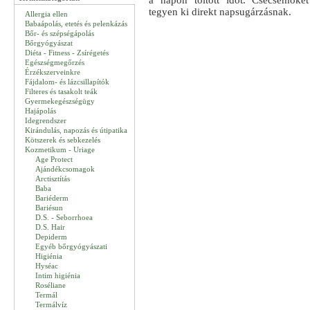
a napon töltött időt. Csecsemőke
tegyen ki direkt napsugárzásnak.
Allergia ellen
Babaápolás, etetés és pelenkázás
Bőr- és szépségápolás
Bőrgyógyászat
Diéta - Fitness - Zsírégetés
Egészségmegőrzés
Érzékszerveinkre
Fájdalom- és lázcsillapítók
Filteres és tasakolt teák
Gyermekegészségügy
Hajápolás
Idegrendszer
Kirándulás, napozás és útipatika
Kötszerek és sebkezelés
Kozmetikum - Uriage
Age Protect
Ajándékcsomagok
Arctisztítás
Baba
Bariéderm
Bariésun
D.S. - Seborrhoea
D.S. Hair
Depiderm
Egyéb bőrgyógyászati
Higiénia
Hyséac
Intim higiénia
Roséliane
Termál
Termálvíz