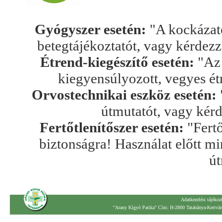
Gyógyszer esetén:
"A kockázato
betegtájékoztatót, vagy kérdez
Étrend-kiegészítő esetén:
"Az 
kiegyensúlyozott, vegyes ét
Orvostechnikai eszköz esetén:
útmutatót, vagy kér
Fertőtlenítőszer esetén:
"Fertő
biztonságra! Használat előtt mi
út
Adatkezelési tájékoz
"Arany Kígyó Patika" Cím: H-2800 Tatabánya-Kertváro