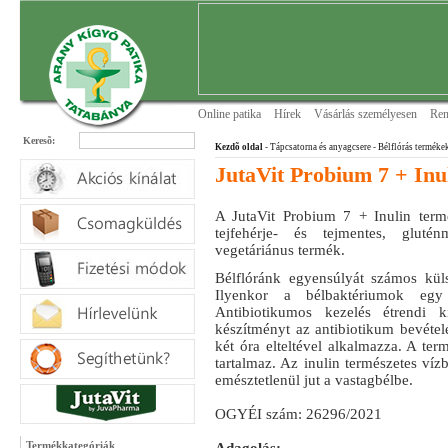
Online patika
Hírek
Vásárlás személyesen
Ren
Keresõ:
Kezdõ oldal
- Tápcsatorna és anyagcsere
- Bélflórás terméke
JutaVit Probium 7 + Inu
A JutaVit Probium 7 + Inulin termé
tejfehérje- és tejmentes, glutén
vegetáriánus termék.
Bélflóránk egyensúlyát számos külső
Ilyenkor a bélbaktériumok egy 
Antibiotikumos kezelés étrendi k
készítményt az antibiotikum bevéte
két óra elteltével alkalmazza. A ter
tartalmaz. Az inulin természetes ví
emésztetlenül jut a vastagbélbe.
OGYÉI szám: 26296/2021
Termékkategóriák