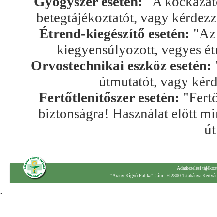
Gyógyszer esetén:
"A kockázato
betegtájékoztatót, vagy kérdez
Étrend-kiegészítő esetén:
"Az 
kiegyensúlyozott, vegyes ét
Orvostechnikai eszköz esetén:
útmutatót, vagy kér
Fertőtlenítőszer esetén:
"Fertő
biztonságra! Használat előtt mi
út
Adatkezelési tájékoz
"Arany Kígyó Patika" Cím: H-2800 Tatabánya-Kertváro
.