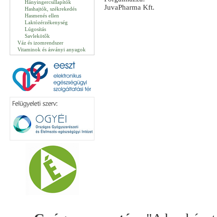
Hányingercsillapítók
JuvaPharma Kft.
Hashajtók, székrekedés
Hasmenés ellen
Laktózérzékenység
Lúgosítás
Savlekötők
Váz és izomrendszer
Vitaminok és ásványi anyagok