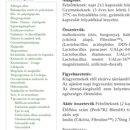
Adagolás:
Felnőtteknek: napi 2x1 kapszulát fol
Allergia ellen
Gyermekeknek: (3 éves kor felett) 
Babaápolás, etetés és pelenkázás
Bőr- és szépségápolás
37ºC-os folyadékba (víz, gyümölcslé
Bőrgyógyászat
kapszulát folyadékkal lenyelni.
Diéta - Fitness - Zsírégetés
Egészségmegőrzés
Összetevők:
Érzékszerveinkre
maltodextrin (rizs, burgonya), hidro
Fájdalom- és lázcsillapítók
Filteres és tasakolt teák
(cikória alapú, Fibruline™), 
Gyermekegészségügy
(Lactobacillus acidophilus DD
Hajápolás
Lactobacillus paracasei UALpc-0
Idegrendszer
Lactobacillus rhamnosus UALr-
Kirándulás, napozás és útipatika
Kötszerek és sebkezelés
Lactobacillus reuteri UALre-1
Kozmetikum - Uriage
magnéziumsói, szilícium-dioxid).
Lábápolás
Megfázás és meghűlés
Figyelmeztetés:
Nőgyógyászat és Urológia
Kisgyermekek elől elzárva tárolandó
Orvostechnikai eszközök és
tartozékaik
Az ajánlott napi fogyasztási mennyisé
Otthonápolás
Az étrend-kiegészítő nem helyettes
Szájápolás és fertőtlenítés
egészséges életmódot.
Szív, ér és érrendszer
Tápcsatorna és anyagcsere
Bélflórás termékek
Aktív összetevők
Felnőtteknek (2 ka
Emésztést segítő termékek
Élőflóra szám (Prob7R2 Blend®) 6
Epe és máj
aktív sejt
Felfúvódás elleni termékek
Inulin (Cikória, Fibruline™) 270mg
Gluténérzékenység
Görcsoldó teák
Görcsoldók
Forgalmazza: