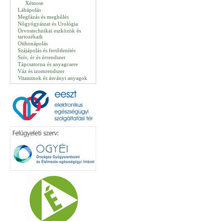
Xémose
Lábápolás
Megfázás és meghűlés
Nőgyógyászat és Urológia
Orvostechnikai eszközök és
tartozékaik
Otthonápolás
Szájápolás és fertőtlenítés
Szív, ér és érrendszer
Tápcsatorna és anyagcsere
Váz és izomrendszer
Vitaminok és ásványi anyagok