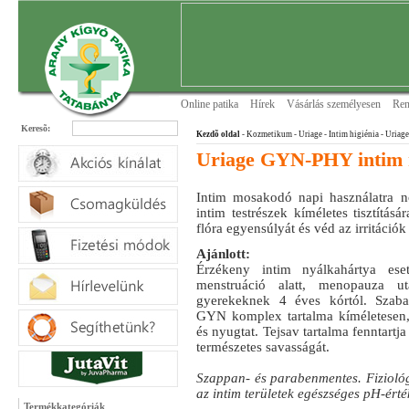
Online patika
Hírek
Vásárlás személyesen
Ren
Keresõ:
Kezdõ oldal
- Kozmetikum - Uriage
- Intim higiénia
- Uriag
Uriage GYN-PHY intim 
Intim mosakodó napi használatra 
intim testrészek kíméletes tisztításá
flóra egyensúlyát és véd az irritációk
Ajánlott:
Érzékeny intim nyálkahártya eset
menstruáció alatt, menopauza ut
gyerekeknek 4 éves kórtól. Szab
GYN komplex tartalma kíméletesen, s
és nyugtat. Tejsav tartalma fenntartj
természetes savasságát.
Szappan- és parabenmentes. Fizioló
az intim területek egészséges pH-érté
Termékkategóriák