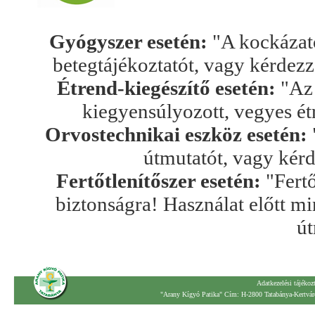
Gyógyszer esetén:
"A kockázato
betegtájékoztatót, vagy kérdez
Étrend-kiegészítő esetén:
"Az 
kiegyensúlyozott, vegyes ét
Orvostechnikai eszköz esetén:
útmutatót, vagy kér
Fertőtlenítőszer esetén:
"Fertő
biztonságra! Használat előtt mi
út
Adatkezelési tájékoz
"Arany Kígyó Patika" Cím: H-2800 Tatabánya-Kertváro