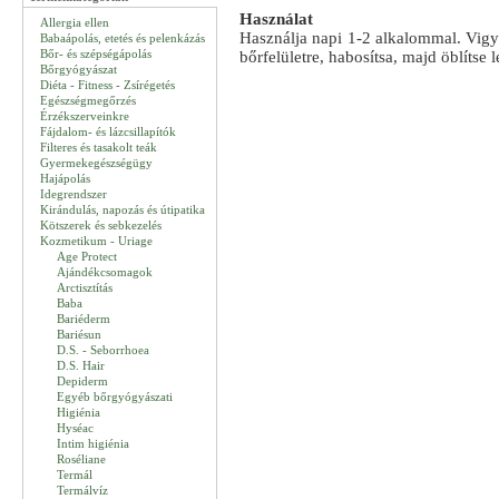
Használat
Allergia ellen
Használja napi 1-2 alkalommal. Vigy
Babaápolás, etetés és pelenkázás
Bőr- és szépségápolás
bőrfelületre, habosítsa, majd öblítse 
Bőrgyógyászat
Diéta - Fitness - Zsírégetés
Egészségmegőrzés
Érzékszerveinkre
Fájdalom- és lázcsillapítók
Filteres és tasakolt teák
Gyermekegészségügy
Hajápolás
Idegrendszer
Kirándulás, napozás és útipatika
Kötszerek és sebkezelés
Kozmetikum - Uriage
Age Protect
Ajándékcsomagok
Arctisztítás
Baba
Bariéderm
Bariésun
D.S. - Seborrhoea
D.S. Hair
Depiderm
Egyéb bőrgyógyászati
Higiénia
Hyséac
Intim higiénia
Roséliane
Termál
Termálvíz